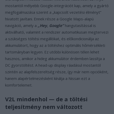
mostantól mélyebb Google-integrációt kap, amely a gyártó
megfogalmazása szerint a „kapcsolt vezetési élményt”
hivatott javítani. Ennek része a Google Maps-alapú
navigáció, amely a
„Hey, Google”
hangutasítással is
aktiválható, valamint a rendszer automatikusan megtervezi
a szükséges töltési megállókat, és előkondicionálja az
akkumulátort, hogy az a töltéshez optimális hőmérsékleti
tartományban legyen. Ez utóbbi különösen télen lehet
hasznos, amikor a hideg akkumulátor érdemben lassítja a
DC gyorstöltést. A head-up display ráadásul mostantól
szintén az alapfelszereltség része, így már nem opcióként,
hanem alapértelmezésként kínálja a Nissan ezt a
komfortelemet.
V2L mindenhol — de a töltési
teljesítmény nem változott