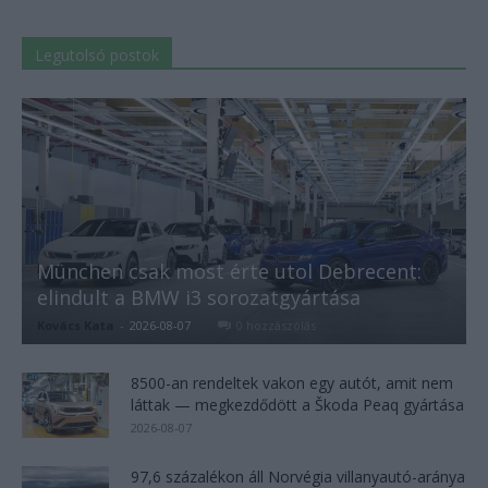
Legutolsó postok
München csak most érte utol Debrecent:
elindult a BMW i3 sorozatgyártása
Kovács Kata
-
2026-08-07
0 hozzászólás
8500-an rendeltek vakon egy autót, amit nem
láttak — megkezdődött a Škoda Peaq gyártása
2026-08-07
97,6 százalékon áll Norvégia villanyautó-aránya