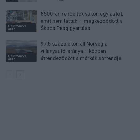
8500-an rendeltek vakon egy autót,
amit nem láttak — megkezdődött a
Elektromos
Škoda Peaq gyártása
autó
97,6 százalékon áll Norvégia
villanyautó-aránya – közben
Elektromos
átrendeződött a márkák sorrendje
autó