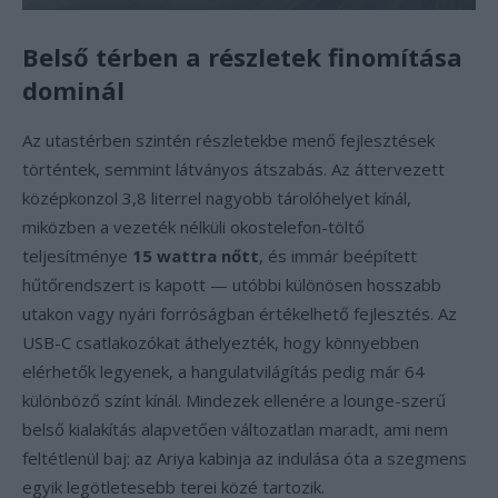
Belső térben a részletek finomítása
dominál
Az utastérben szintén részletekbe menő fejlesztések
történtek, semmint látványos átszabás. Az áttervezett
középkonzol 3,8 literrel nagyobb tárolóhelyet kínál,
miközben a vezeték nélküli okostelefon-töltő
teljesítménye
15 wattra nőtt
, és immár beépített
hűtőrendszert is kapott — utóbbi különösen hosszabb
utakon vagy nyári forróságban értékelhető fejlesztés. Az
USB-C csatlakozókat áthelyezték, hogy könnyebben
elérhetők legyenek, a hangulatvilágítás pedig már 64
különböző színt kínál. Mindezek ellenére a lounge-szerű
belső kialakítás alapvetően változatlan maradt, ami nem
feltétlenül baj: az Ariya kabinja az indulása óta a szegmens
egyik legötletesebb terei közé tartozik.