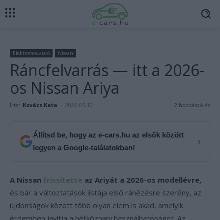
Elektromos autó
Nissan
Ráncfelvarrás — itt a 2026-
os Nissan Ariya
Írta:
Kovács Kata
-
2026-05-10
2 hozzászólás
Állítsd be, hogy az e-cars.hu az elsők között
›
legyen a Google-találatokban!
A Nissan
frissítette
az Ariyát a 2026-os modellévre,
és bár a változtatások listája első ránézésre szerény, az
újdonságok között több olyan elem is akad, amelyik
érdemben javítja a hétköznapi használhatóságot. Az