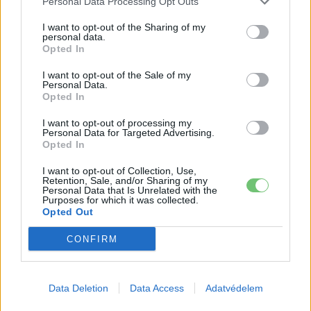
Personal Data Processing Opt Outs
szegmensbe sorolja
I want to opt-out of the Sharing of my
personal data.
A felszereltségi, dizájn- és technológiai fejlesztések
Opted In
ellenére az Ariya a 2026-os modellévben továbbra is a
I want to opt-out of the Sale of my
drágább elektromos SUV-k közé tartozik a rendkívül erős
Personal Data.
középkategóriás mezőnyben. Németországban az árak
58
Opted In
840 eurótól
indulnak, ezért az összegért a 87 kWh-s
I want to opt-out of processing my
akkumulátorral és 178 kW teljesítményű elsőkerék-
Personal Data for Targeted Advertising.
Opted In
hajtással szerelt változat jár, míg a 225 kW-os,
összkerékhajtású e-4ORCE kivitel ára 63 840 eurótól
I want to opt-out of Collection, Use,
Retention, Sale, and/or Sharing of my
kezdődik. Korábban az Ariya 63 kWh-s alapakkumulátorral
Personal Data that Is Unrelated with the
Purposes for which it was collected.
is elérhető volt, 43 490 eurós indulóáron, ezt a változatot
Opted Out
azonban a Nissan németországi közleménye már nem
CONFIRM
említi az új modellév kapcsán. Ez azt jelenti, hogy az Ariya
belépőára gyakorlatilag
15 350 euróval, mintegy 35
százalékkal
ugrott meg, ha a korábbi és a mostani
Data Deletion
Data Access
Adatvédelem
legolcsóbb konfigurációt vetjük össze. Ráadásul még a