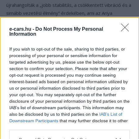
újrahangolták a „jobb stabilitás, a csökkentett vibráció és a
simább vezetési élmény” érdekében, ami az Ariya
egyébként is komfortorientált karakterén várhatóan
tovább finomít. A ProPilot vezetéstámogató rendszer
e-cars.hu -
Do Not Process My Personal
Information
immár érzékenyebben reagál fékezéskor és gyorsításkor,
valamint meg tudja akadályozni az előzési manővereket
If you wish to opt-out of the sale, sharing to third parties, or
olyan útszakaszokon, ahol az előzés tilos. A nyolc
processing of your personal or sensitive information for
kamerával működő Around View rendszert szintén
targeted advertising by us, please use the below opt-out
section to confirm your selection. Please note that after your
optimalizálták, és az ügyfelek mostantól akár
40 olyan
opt-out request is processed you may continue seeing
helyszínt
is elmenthetnek, ahol az első kamera
interest-based ads based on personal information utilized by
automatikusan bekapcsol a jobb kilátás érdekében —
us or personal information disclosed to third parties prior to
például gyakran használt felhajtóknál vagy szűk
your opt-out. You may separately opt-out of the further
kereszteződéseknél. Ez a szoftveres rétegzés jól mutatja,
disclosure of your personal information by third parties on the
IAB’s list of downstream participants. This information may
hogy a Nissan nem hardveres áttörésre, hanem a meglévő
also be disclosed by us to third parties on the
IAB’s List of
érzékelőrendszer okosabb használatára épít.
Downstream Participants
that may further disclose it to other
third parties.
Az árcédula továbbra is a prémium