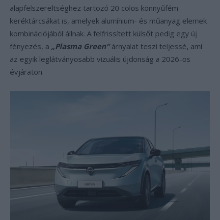
alapfelszereltséghez tartozó 20 colos könnyűfém
keréktárcsákat is, amelyek alumínium- és műanyag elemek
kombinációjából állnak. A felfrissített külsőt pedig egy új
fényezés, a
„Plasma Green”
árnyalat teszi teljessé, ami
az egyik leglátványosabb vizuális újdonság a 2026-os
évjáraton.