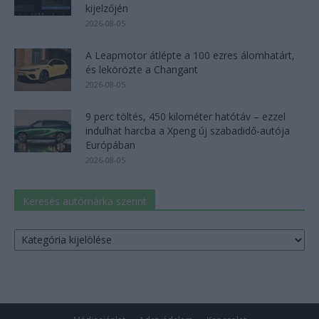
kijelzőjén
2026-08-05
A Leapmotor átlépte a 100 ezres álomhatárt,
és lekörözte a Changant
2026-08-05
9 perc töltés, 450 kilométer hatótáv – ezzel
indulhat harcba a Xpeng új szabadidő-autója
Európában
2026-08-05
Keresés autómárka szerint
Keresés
autómárka
szerint