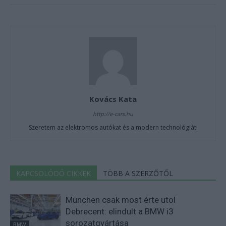
Kovács Kata
http://e-cars.hu
Szeretem az elektromos autókat és a modern technológiát!
KAPCSOLÓDÓ CIKKEK
TÖBB A SZERZŐTŐL
München csak most érte utol
Debrecent: elindult a BMW i3
sorozatgyártása
BMW