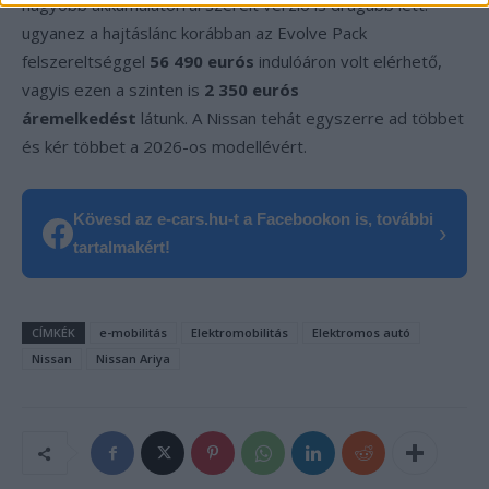
nagyobb akkumulátorral szerelt verzió is drágább lett:
ugyanez a hajtáslánc korábban az Evolve Pack
felszereltséggel
56 490 eurós
indulóáron volt elérhető,
vagyis ezen a szinten is
2 350 eurós
áremelkedést
látunk. A Nissan tehát egyszerre ad többet
és kér többet a 2026-os modellévért.
Kövesd az e-cars.hu-t a Facebookon is, további
›
tartalmakért!
CÍMKÉK
e-mobilitás
Elektromobilitás
Elektromos autó
Nissan
Nissan Ariya