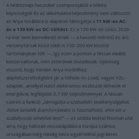
A hétköznapi használat szempontjából a töltési
képességek és az akkumulátorteljesítmény nem változott:
az Ariya továbbra is alapáron támogatja a
11 kW-os AC-
és a 130 kW-os DC-töltést
. Ez a 130 kW-os csúcs 2026-
ra már nem kiemelkedő érték — a hasonló méretű és árú
versenytársak közül több is 150-200 kW közötti
tartományban tölt —, így ezen a ponton a Nissan inkább
konzervatívnak, mint úttörőnek mutatkozik. Újdonság
viszont, hogy minden Ariya modellhez
alapfelszereltségként jár a Vehicle-to-Load, vagyis V2L-
adapter, amellyel külső elektromos eszközök láthatók el
energiával, legfeljebb 3,7 kW teljesítménnyel. A Nissan
szerint a funkció
„támogatja a szabadtéri tevékenységeket,
illetve tartalék áramforrásként is használható, ahol ezt a
szabályozás lehetővé teszi”
— ez utóbbi kitétel finoman utal
arra, hogy hálózati visszatáplálásra Európa számos
országában még mindig nincs egyértelmű jogi keret.