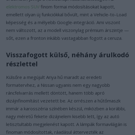
elektromos SUV
finom formai módosításokat kapott,
emellett olyan új funkciókkal bővült, mint a Vehicle-to-Load
képesség és a mélyebb Google-integráció. Ami viszont
nem változott, az a modell viszonylag prémium árszintje —
sőt, ezen a fronton inkább vastagabban fogott a ceruza.
Visszafogott külső, néhány árulkodó
részlettel
Külsőre a megújult Ariya hű maradt az eredeti
formatervhez, a Nissan ugyanis nem egy nagyobb
ráncfelvarrás mellett döntött, hanem több apró
dizájnfinomítást vezetett be. Az orrészen a hűtőmaszk
immár a karosszéria színében készül, miközben a korábbi,
nagy méretű fekete dizájnelem kisebb lett, így az autó
letisztultabb megjelenést kapott. A lámpák formavilágán is
finoman módosítottak, ráadásul áttervezték az