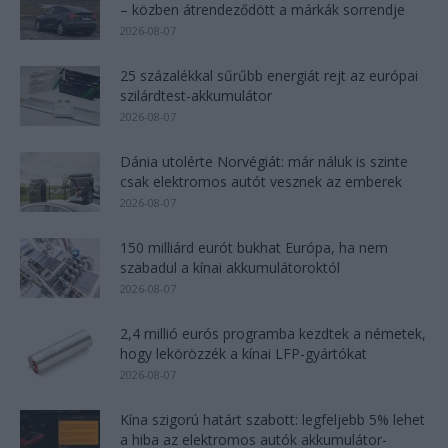
– közben átrendeződött a márkák sorrendje
2026-08-07
25 százalékkal sűrűbb energiát rejt az európai
szilárdtest-akkumulátor
2026-08-07
Dánia utolérte Norvégiát: már náluk is szinte
csak elektromos autót vesznek az emberek
2026-08-07
150 milliárd eurót bukhat Európa, ha nem
szabadul a kínai akkumulátoroktól
2026-08-07
2,4 millió eurós programba kezdtek a németek,
hogy lekörözzék a kínai LFP-gyártókat
2026-08-07
Kína szigorú határt szabott: legfeljebb 5% lehet
a hiba az elektromos autók akkumulátor-