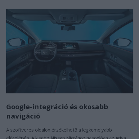
Google-integráció és okosabb
navigáció
A szoftveres oldalon érzékelhető a legkomolyabb
előrelépés. A kisebb Nissan Micrához hasonlóan az Ariya