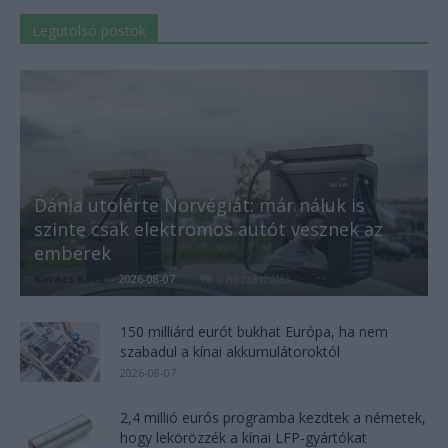
Legutolsó postok
Dánia utolérte Norvégiát: már náluk is
szinte csak elektromos autót vesznek az
emberek
Kovács Kata
-
2026-08-07
0 hozzászólás
150 milliárd eurót bukhat Európa, ha nem
szabadul a kínai akkumulátoroktól
2026-08-07
2,4 millió eurós programba kezdtek a németek,
hogy lekörözzék a kínai LFP-gyártókat