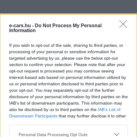
e-cars.hu -
Do Not Process My Personal
Information
If you wish to opt-out of the sale, sharing to third parties, or
processing of your personal or sensitive information for
Kovács Kata
targeted advertising by us, please use the below opt-out
http://e-cars.hu
section to confirm your selection. Please note that after your
opt-out request is processed you may continue seeing
Szeretem az elektromos autókat és a modern technológiát!
interest-based ads based on personal information utilized by
us or personal information disclosed to third parties prior to
your opt-out. You may separately opt-out of the further
disclosure of your personal information by third parties on the
KAPCSOLÓDÓ CIKKEK
TÖBB A SZERZŐTŐL
IAB’s list of downstream participants. This information may
also be disclosed by us to third parties on the
IAB’s List of
Dánia utolérte Norvégiát: már náluk is
Downstream Participants
that may further disclose it to other
szinte csak elektromos autót vesznek
third parties.
Elektromos
az emberek
autó
Personal Data Processing Opt Outs