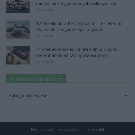
minden idők leghatékonyabb villanyautója
2026-08-04
124%-kal nőtt a BYD exportja — ez lehet az
ok, amiért Szegeden épül a gyáruk
2026-08-04
21 ezer előrendelés 20 óra alatt: a kínaiak
megrohanták az MG új villanyautóját
2026-08-04
Keresés autómárka szerint
Keresés
autómárka
szerint
Médiaajánlat
Adatvédelem
Kapcsolat