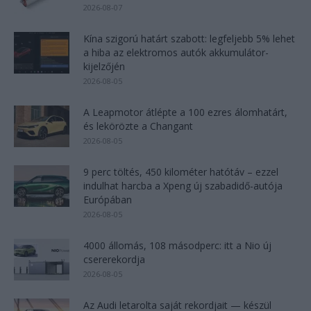
2026-08-07
Kína szigorú határt szabott: legfeljebb 5% lehet
a hiba az elektromos autók akkumulátor-
kijelzőjén
2026-08-05
A Leapmotor átlépte a 100 ezres álomhatárt,
és lekörözte a Changant
2026-08-05
9 perc töltés, 450 kilométer hatótáv – ezzel
indulhat harcba a Xpeng új szabadidő-autója
Európában
2026-08-05
4000 állomás, 108 másodperc: itt a Nio új
csererekordja
2026-08-05
Az Audi letarolta saját rekordjait — készül