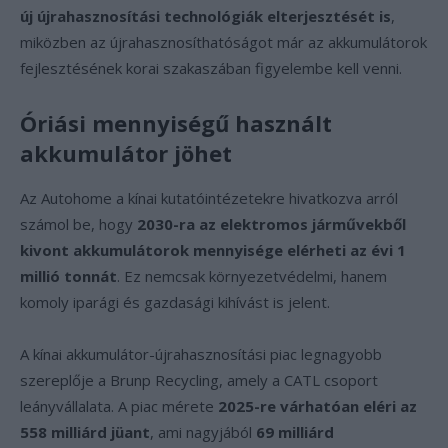
új újrahasznosítási technológiák elterjesztését is
,
miközben az újrahasznosíthatóságot már az akkumulátorok
fejlesztésének korai szakaszában figyelembe kell venni.
Óriási mennyiségű használt
akkumulátor jöhet
Az Autohome a kínai kutatóintézetekre hivatkozva arról
számol be, hogy
2030-ra az elektromos járművekből
kivont akkumulátorok mennyisége elérheti az évi 1
millió tonnát
. Ez nemcsak környezetvédelmi, hanem
komoly iparági és gazdasági kihívást is jelent.
A kínai akkumulátor-újrahasznosítási piac legnagyobb
szereplője a Brunp Recycling, amely a CATL csoport
leányvállalata. A piac mérete
2025-re várhatóan eléri az
558 milliárd jüant
, ami nagyjából
69 milliárd