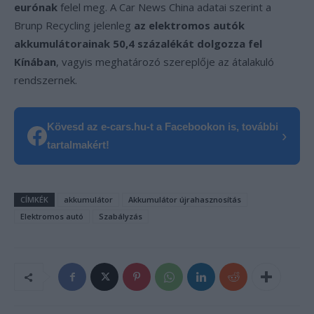
eurónak
felel meg. A Car News China adatai szerint a
Brunp Recycling jelenleg
az elektromos autók
akkumulátorainak 50,4 százalékát dolgozza fel
Kínában
, vagyis meghatározó szereplője az átalakuló
rendszernek.
Kövesd az e-cars.hu-t a Facebookon is, további
›
tartalmakért!
CÍMKÉK
akkumulátor
Akkumulátor újrahasznosítás
Elektromos autó
Szabályzás