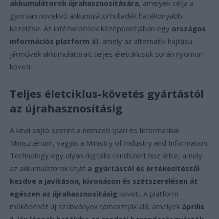
akkumulátorok újrahasznosítására
, amelyek célja a
gyorsan növekvő akkumulátorhulladék hatékonyabb
kezelése. Az intézkedések középpontjában egy
országos
információs platform
áll, amely az alternatív hajtású
járművek akkumulátorait teljes életciklusuk során nyomon
követi.
Teljes életciklus-követés gyártástól
az újrahasznosításig
A kínai sajtó szerint a nemzeti Ipari és Informatikai
Minisztérium, vagyis a Ministry of Industry and Information
Technology egy olyan digitális rendszert hoz létre, amely
az akkumulátorok útját
a gyártástól és értékesítéstől
kezdve a javításon, kivonáson és szétszerelésen át
egészen az újrahasznosításig
követi. A platform
működését új szabványok támasztják alá, amelyek
április