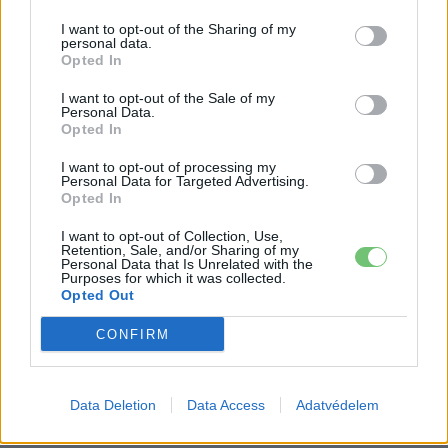
150 milliárd eurót bukhat Európa, ha
I want to opt-out of the Sharing of my
personal data.
nem szabadul a kínai akkumulátoroktól
Opted In
Akkumulátor
I want to opt-out of the Sale of my
Personal Data.
2,4 millió eurós programba kezdtek a
Opted In
németek, hogy lekörözzék a kínai LFP-
gyártókat
I want to opt-out of processing my
Akkumulátor
Personal Data for Targeted Advertising.
Opted In
I want to opt-out of Collection, Use,
Retention, Sale, and/or Sharing of my
Personal Data that Is Unrelated with the
Purposes for which it was collected.
Opted Out
CONFIRM
Data Deletion
Data Access
Adatvédelem