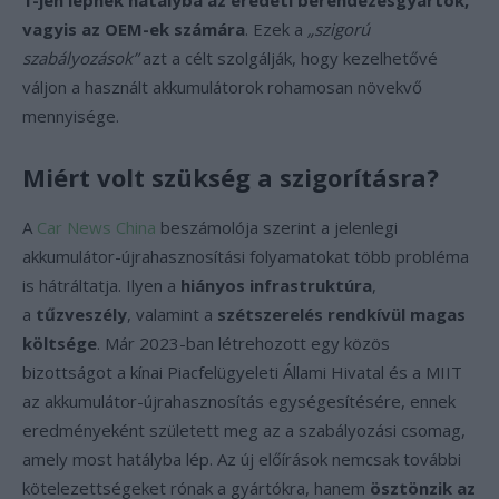
1-jén lépnek hatályba az eredeti berendezésgyártók,
vagyis az OEM-ek számára
. Ezek a
„szigorú
szabályozások”
azt a célt szolgálják, hogy kezelhetővé
váljon a használt akkumulátorok rohamosan növekvő
mennyisége.
Miért volt szükség a szigorításra?
A
Car News China
beszámolója szerint a jelenlegi
akkumulátor-újrahasznosítási folyamatokat több probléma
is hátráltatja. Ilyen a
hiányos infrastruktúra
,
a
tűzveszély
, valamint a
szétszerelés rendkívül magas
költsége
. Már 2023-ban létrehozott egy közös
bizottságot a kínai Piacfelügyeleti Állami Hivatal és a MIIT
az akkumulátor-újrahasznosítás egységesítésére, ennek
eredményeként született meg az a szabályozási csomag,
amely most hatályba lép. Az új előírások nemcsak további
kötelezettségeket rónak a gyártókra, hanem
ösztönzik az