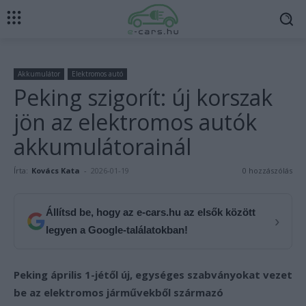
Akkumulátor
Elektromos autó
Peking szigorít: új korszak
jön az elektromos autók
akkumulátorainál
Írta:
Kovács Kata
-
2026-01-19
0 hozzászólás
Állítsd be, hogy az e-cars.hu az elsők között
›
legyen a Google-találatokban!
Peking április 1-jétől új, egységes szabványokat vezet
be az elektromos járművekből származó