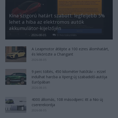
Kína szigorú határt szabott: legfeljebb 5%
lehet a hiba az elektromos autók
akkumulátor-kijelzőjén
Kovács Kata
-
2026-08-05
0 hozzászólás
A Leapmotor átlépte a 100 ezres álomhatárt,
és lekörözte a Changant
2026-08-05
9 perc töltés, 450 kilométer hatótáv – ezzel
indulhat harcba a Xpeng új szabadidő-autója
Európában
2026-08-05
4000 állomás, 108 másodperc: itt a Nio új
csererekordja
2026-08-05