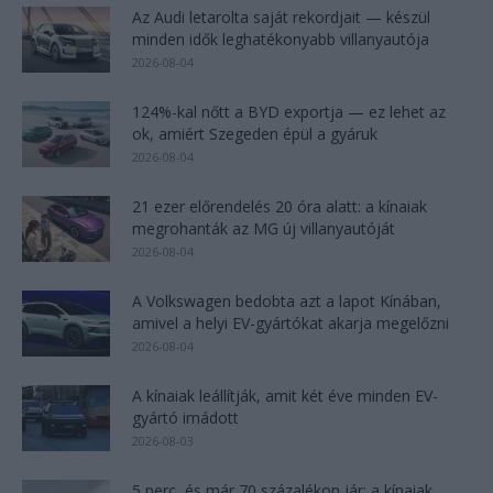
Az Audi letarolta saját rekordjait — készül
minden idők leghatékonyabb villanyautója
2026-08-04
124%-kal nőtt a BYD exportja — ez lehet az
ok, amiért Szegeden épül a gyáruk
2026-08-04
21 ezer előrendelés 20 óra alatt: a kínaiak
megrohanták az MG új villanyautóját
2026-08-04
A Volkswagen bedobta azt a lapot Kínában,
amivel a helyi EV-gyártókat akarja megelőzni
2026-08-04
A kínaiak leállítják, amit két éve minden EV-
gyártó imádott
2026-08-03
5 perc, és már 70 százalékon jár: a kínaiak