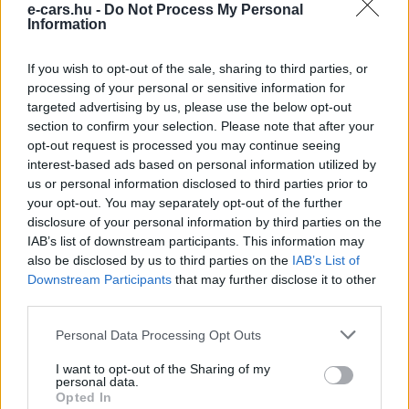
e-cars.hu -
Do Not Process My Personal
Information
Kovács Kata
http://e-cars.hu
If you wish to opt-out of the sale, sharing to third parties, or
Szeretem az elektromos autókat és a modern technológiát!
processing of your personal or sensitive information for
targeted advertising by us, please use the below opt-out
section to confirm your selection. Please note that after your
opt-out request is processed you may continue seeing
KAPCSOLÓDÓ CIKKEK
TÖBB A SZERZŐTŐL
interest-based ads based on personal information utilized by
us or personal information disclosed to third parties prior to
your opt-out. You may separately opt-out of the further
Kína szigorú határt szabott: legfeljebb
disclosure of your personal information by third parties on the
5% lehet a hiba az elektromos autók
IAB’s list of downstream participants. This information may
Elektromos
akkumulátor-kijelzőjén
autó
also be disclosed by us to third parties on the
IAB’s List of
Downstream Participants
that may further disclose it to other
A Leapmotor átlépte a 100 ezres
third parties.
álomhatárt, és lekörözte a Changant
Elektromos
Personal Data Processing Opt Outs
autó
I want to opt-out of the Sharing of my
personal data.
9 perc töltés, 450 kilométer hatótáv –
Opted In
ezzel indulhat harcba a Xpeng új