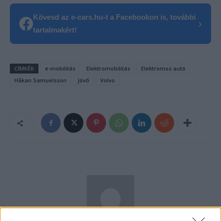
Kövesd az e-cars.hu-t a Facebookon is, további
›
tartalmakért!
CÍMKÉK
e-mobilitás
Elektromobilitás
Elektromos autó
Håkan Samuelsson
Jövő
Volvo