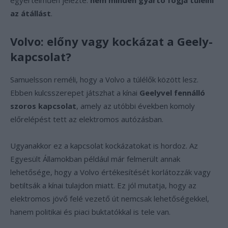
egyértelműen jelezte:
nem minden gyártó fogja túlélni
az átállást
.
Volvo: előny vagy kockázat a Geely-
kapcsolat?
Samuelsson reméli, hogy a Volvo a túlélők között lesz.
Ebben kulcsszerepet játszhat a kínai
Geelyvel fennálló
szoros kapcsolat
, amely az utóbbi években komoly
előrelépést tett az elektromos autózásban.
Ugyanakkor ez a kapcsolat kockázatokat is hordoz. Az
Egyesült Államokban például már felmerült annak
lehetősége, hogy a Volvo értékesítését korlátozzák vagy
betiltsák a kínai tulajdon miatt. Ez jól mutatja, hogy az
elektromos jövő felé vezető út nemcsak lehetőségekkel,
hanem politikai és piaci buktatókkal is tele van.