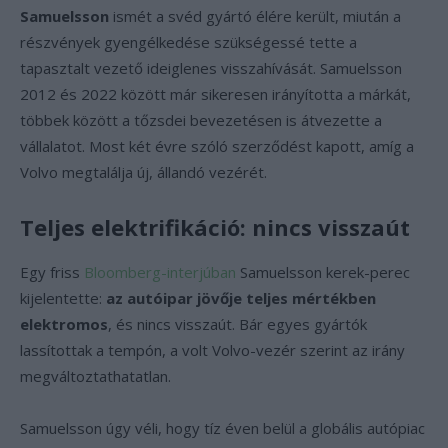
Samuelsson
ismét a svéd gyártó élére került, miután a
részvények gyengélkedése szükségessé tette a
tapasztalt vezető ideiglenes visszahívását. Samuelsson
2012 és 2022 között már sikeresen irányította a márkát,
többek között a tőzsdei bevezetésen is átvezette a
vállalatot. Most két évre szóló szerződést kapott, amíg a
Volvo megtalálja új, állandó vezérét.
Teljes elektrifikáció: nincs visszaút
Egy friss
Bloomberg-interjúban
Samuelsson kerek-perec
kijelentette:
az autóipar jövője teljes mértékben
elektromos
, és nincs visszaút. Bár egyes gyártók
lassítottak a tempón, a volt Volvo-vezér szerint az irány
megváltoztathatatlan.
Samuelsson úgy véli, hogy tíz éven belül a globális autópiac