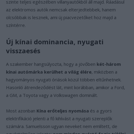
szinte teljes egészében villanyautókból áll majd. Ráadásul
az elektromos autók nemcsak elterjedtebbek, hanem
olcsóbbak is lesznek, ami új piacvezetőket hoz majd a
színtérre.
Új kínai dominancia, nyugati
visszaesés
A szakember hangsúlyozta, hogy a jövőben
két-három
kínai autómárka kerülhet a világ élére
, miközben a
hagyományos nyugati óriások közül többen eltűnhetnek.
Hasonló átrendeződést lát, mint korábban, amikor a Ford,
a GM, a Toyota vagy a Volkswagen dominált.
Most azonban
Kína erőteljes nyomása
és a gyors
elektrifikáció jelenti a fő kihívást a nyugati szereplők
számára. Samuelsson ugyan neveket nem említett, de