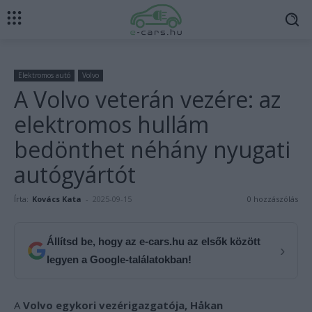
Elektromos autó
Volvo
A Volvo veterán vezére: az
elektromos hullám
bedönthet néhány nyugati
autógyártót
Írta:
Kovács Kata
-
2025-09-15
0 hozzászólás
Állítsd be, hogy az e-cars.hu az elsők között
›
legyen a Google-találatokban!
A
Volvo egykori vezérigazgatója, Håkan