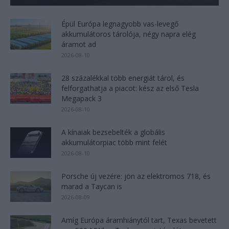
Épül Európa legnagyobb vas-levegő
akkumulátoros tárolója, négy napra elég
áramot ad
2026-08-10
28 százalékkal több energiát tárol, és
felforgathatja a piacot: kész az első Tesla
Megapack 3
2026-08-10
A kínaiak bezsebelték a globális
akkumulátorpiac több mint felét
2026-08-10
Porsche új vezére: jön az elektromos 718, és
marad a Taycan is
2026-08-09
Amíg Európa áramhiánytól tart, Texas bevetett