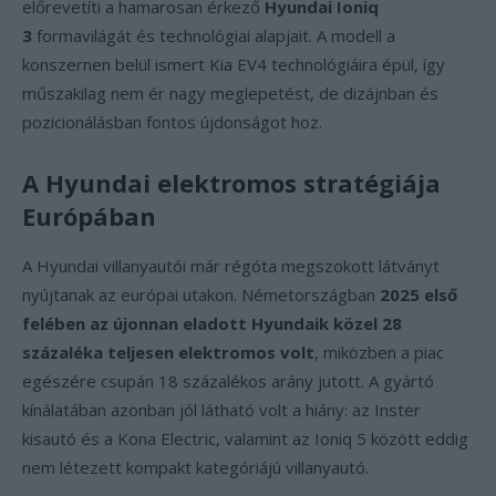
előrevetíti a hamarosan érkező
Hyundai Ioniq
3
formavilágát és technológiai alapjait. A modell a
konszernen belül ismert Kia EV4 technológiáira épül, így
műszakilag nem ér nagy meglepetést, de dizájnban és
pozicionálásban fontos újdonságot hoz.
A Hyundai elektromos stratégiája
Európában
A Hyundai villanyautói már régóta megszokott látványt
nyújtanak az európai utakon. Németországban
2025 első
felében az újonnan eladott Hyundaik közel 28
százaléka teljesen elektromos volt
, miközben a piac
egészére csupán 18 százalékos arány jutott. A gyártó
kínálatában azonban jól látható volt a hiány: az Inster
kisautó és a Kona Electric, valamint az Ioniq 5 között eddig
nem létezett kompakt kategóriájú villanyautó.