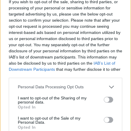
If you wish to opt-out of the sale, sharing to third parties, or
processing of your personal or sensitive information for
A kompakt villanyautók kulcsszerepet kaphatnak az európai
targeted advertising by us, please use the below opt-out
városok közlekedési kihívásainak kezelésében, az Ioniq 3
section to confirm your selection. Please note that after your
opt-out request is processed you may continue seeing
pedig azt a célt szolgálja, hogy a
villanyautózás
interest-based ads based on personal information utilized by
elérhetővé és vonzóvá váljon a szélesebb vásárlói
us or personal information disclosed to third parties prior to
rétegek számára
.
your opt-out. You may separately opt-out of the further
disclosure of your personal information by third parties on the
IAB’s list of downstream participants. This information may
also be disclosed by us to third parties on the
IAB’s List of
Downstream Participants
that may further disclose it to other
third parties.
Personal Data Processing Opt Outs
I want to opt-out of the Sharing of my
personal data.
Opted In
I want to opt-out of the Sale of my
Personal Data.
Opted In