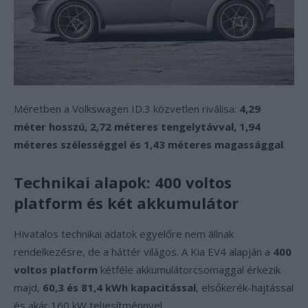
Méretben a Volkswagen ID.3 közvetlen riválisa:
4,29
méter hosszú, 2,72 méteres tengelytávval, 1,94
méteres szélességgel és 1,43 méteres magassággal
.
Technikai alapok: 400 voltos
platform és két akkumulátor
Hivatalos technikai adatok egyelőre nem állnak
rendelkezésre, de a háttér világos. A Kia EV4 alapján a
400
voltos platform
kétféle akkumulátorcsomaggal érkezik
majd,
60,3 és 81,4 kWh kapacitással
, elsőkerék-hajtással
és akár 160 kW teljesítménnyel.