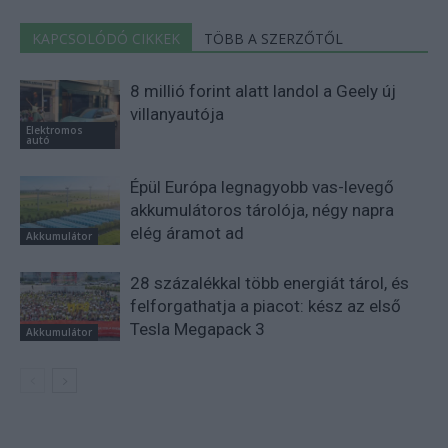
KAPCSOLÓDÓ CIKKEK
TÖBB A SZERZŐTŐL
8 millió forint alatt landol a Geely új
villanyautója
Elektromos
autó
Épül Európa legnagyobb vas-levegő
akkumulátoros tárolója, négy napra
elég áramot ad
Akkumulátor
28 százalékkal több energiát tárol, és
felforgathatja a piacot: kész az első
Tesla Megapack 3
Akkumulátor