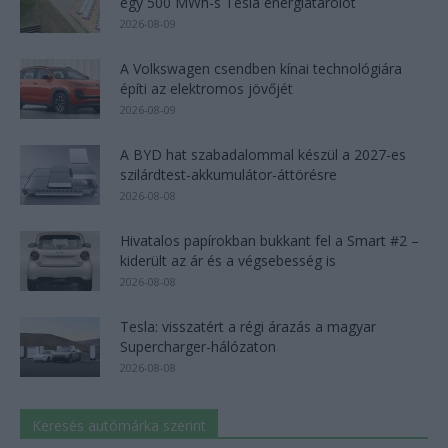
egy 500 MWh-s Tesla energiatárolót
2026-08-09
A Volkswagen csendben kínai technológiára
építi az elektromos jövőjét
2026-08-09
A BYD hat szabadalommal készül a 2027-es
szilárdtest-akkumulátor-áttörésre
2026-08-08
Hivatalos papírokban bukkant fel a Smart #2 –
kiderült az ár és a végsebesség is
2026-08-08
Tesla: visszatért a régi árazás a magyar
Supercharger-hálózaton
2026-08-08
Keresés autómárka szerint