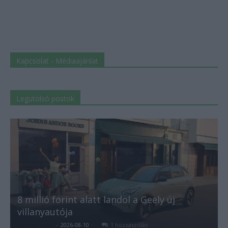
Kapcsolat - Médiaajánlat
Legutolsó postok
8 millió forint alatt landol a Geely új
villanyautója
Kovács Kata
-
2026-08-10
1 hozzászólás