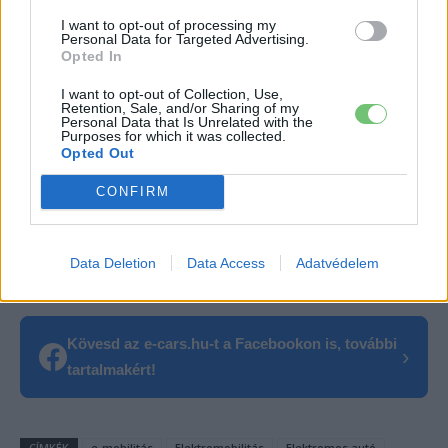
I want to opt-out of processing my
Personal Data for Targeted Advertising.
A Hyundai vezetésének üzenete
Opted In
„Négy év kihagyás után visszatérni az IAA Mobilityre igazi
I want to opt-out of Collection, Use,
Retention, Sale, and/or Sharing of my
mérföldkő, és egy ilyen alkalomhoz mérföldkőnek számító
Personal Data that Is Unrelated with the
Purposes for which it was collected.
autó illik”
– mondta
Xavier Martinet, a Hyundai Motor
Opted Out
Europe elnöke és vezérigazgatója
.
„A Concept Three a
CONFIRM
Hyundai villanyos átállásának újabb lépcsőfokát jelenti.
Kompakt méreteivel és az Art of Steel dizájnnyelvvel azt az
elképzelésünket testesíti meg, hogy a mobilitás egyszerre
Data Deletion
Data Access
Adatvédelem
legyen praktikus, elérhető és érzelmeket keltő.”
Kövesd az e-cars.hu-t a Facebookon is, további
›
tartalmakért!
CÍMKÉK
e-mobilitás
Elektromobilitás
Elektromos autó