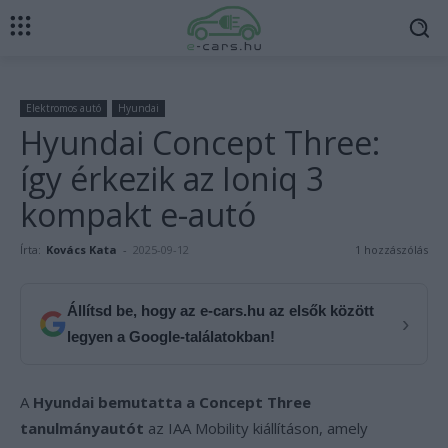
Elektromos autó
Hyundai
Hyundai Concept Three:
így érkezik az Ioniq 3
kompakt e-autó
Írta:
Kovács Kata
-
2025-09-12
1 hozzászólás
Állítsd be, hogy az e-cars.hu az elsők között
›
legyen a Google-találatokban!
A
Hyundai bemutatta a Concept Three
tanulmányautót
az IAA Mobility kiállításon, amely