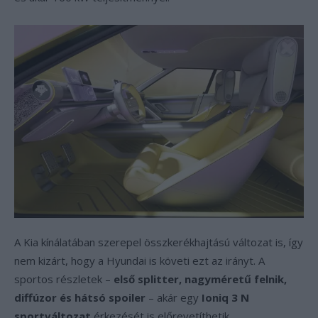
A Kia kínálatában szerepel összkerékhajtású változat is, így
nem kizárt, hogy a Hyundai is követi ezt az irányt. A
sportos részletek –
első splitter, nagyméretű felnik,
diffúzor és hátsó spoiler
– akár egy
Ioniq 3 N
sportváltozat
érkezését is előrevetíthetik.