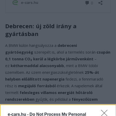
Debrecen: új zöld irány a
gyártásban
A BMW külön hangsúlyozza a
debreceni
gyártóegység
szerepét is, ahol a termelés során
csupán
0,1 tonna CO₂ kerül a légkörbe járművenként
–
ez
kétharmaddal alacsonyabb
, mint a BMW többi
üzemében. Az üzem energiaszükségletének
25%-át
helyben előállított napenergia
fedezi, a fennmaradó
rész is
megújuló forrásból
érkezik. A napelemek által
termelt
felesleges villamos energiát hőtároló
rendszerekben
gyűjtik, és például a
fényezőüzem
kemencéinek fűtésére
használják.
e-cars.hu -
Do Not Process My Personal