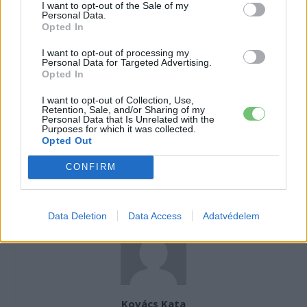
I want to opt-out of the Sale of my
›
Personal Data.
tartalmakért!
Opted In
I want to opt-out of processing my
Personal Data for Targeted Advertising.
CÍMKÉK
BMW
BMW iX3
e-mobilitás
Elektromobilitás
Opted In
Elektromos autó
I want to opt-out of Collection, Use,
Retention, Sale, and/or Sharing of my
Personal Data that Is Unrelated with the
Purposes for which it was collected.
Opted Out
CONFIRM
Data Deletion
Data Access
Adatvédelem
Kovács Kata