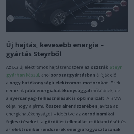
Új hajtás, kevesebb energia –
gyártás Steyrből
Az iX3 új elektromos hajtásrendszere az
osztrák
Steyr
gyárban
készül
, ahol
sorozatgyártásban
állítják elő
a
nagy hatékonyságú elektromos motorokat
. Ezek
nemcsak
jobb energiahatékonysággal
működnek, de
a
nyersanyag-felhasználásuk is optimalizált
. A BMW
célja, hogy a jármű
összes alrendszerében
javítsa az
energiahatékonyságot – ideértve az
aerodinamikai
fejlesztéseket
, a
gördülési ellenállás csökkentését
és
az
elektronikai rendszerek energiafogyasztásának