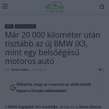
BMW
Elektromos autó
Már 20 000 kilométer után
tisztább az új BMW iX3,
mint egy belsőégésű
motoros autó
Írta:
Kovács Kata
-
2025-08-06
0
Állítsd be, hogy az e-cars.hu az elsők között
›
legyen a Google-találatokban!
A
BMW legújabb iX3 modellje
, amely az új
Neue Klasse