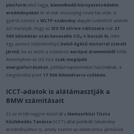
platform
első tagja,
kiemelkedő környezetvédelmi
eredményeket
ér el már viszonylag rövid táv után. A
gyártó szerint a
WLTP-szabvány
alapján számított adatok
azt mutatják, hogy az
iX3 50 xDrive változata
már
21
500 kilométer után kevesebb CO₂-t bocsát ki
, mint
egy azonos teljesítményű
belső égésű motorral szerelt
jármű
, ha az autót a szokásos
európai árammixből
töltik.
Amennyiben az iX3-hoz
csak megújuló
energiaforrásokat
, például napelemeket használnak, a
megtérülési pont
17 500 kilométerre csökken
.
ICCT-adatok is alátámasztják a
BMW számításait
Ez az érték nagyon közel áll a
Nemzetközi Tiszta
Közlekedés Tanácsa
(ICCT) által publikált tanulmány
eredményéhez is, amely szerint az elektromos járművek