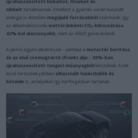
újrahasznosított kobaltot, lítiumot és
nikkelt
tartalmaznak. Emellett a gyártás során használt
energia is döntően
megújuló forrásokból
származik, így
az akkumulátorcella
wattóránkénti CO₂-kibocsátása
42%-kal alacsonyabb
, mint az előző generációnál.
A jármű egyes alkatrészei – például a
motortér borítása
és az első csomagtartó (frunk) alja
–
30%-ban
újrahasznosított tengeri műanyagból
készülnek. Ezek
közé tartoznak például
elhasznált halászhálók és
kötelek
is, amelyeket így körforgásban tartanak.