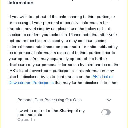
Information
Személyre szabott CO₂-kibocsátás:
digitális funkciókban mérhető
If you wish to opt-out of the sale, sharing to third parties, or
előny
processing of your personal or sensitive information for
targeted advertising by us, please use the below opt-out
A BMW a jövőben
minden modellhez elérhetővé teszi
a
section to confirm your selection. Please note that after your
opt-out request is processed you may continue seeing
tényleges CO₂-lábnyomot is – nem csak a laboratóriumi
interest-based ads based on personal information utilized by
körülmények között mért, elméleti értékeket. A
„My
us or personal information disclosed to third parties prior to
BMW” és „Mini” mobilalkalmazások
már most képesek
your opt-out. You may separately opt-out of the further
megmutatni egy-egy autó
valós
disclosure of your personal information by third parties on the
IAB’s list of downstream participants. This information may
energiafelhasználásából és gyártási eredetéből
also be disclosed by us to third parties on the
IAB’s List of
származó CO₂-kibocsátását
. Ez a funkció jelenleg
belső
Downstream Participants
that may further disclose it to other
égésű motoros modelleknél is elérhető
,
third parties.
de
hamarosan kiterjesztik a Neue Klasse elektromos
Personal Data Processing Opt Outs
járművekre
is, ezzel is erősítve a
BMW
technológiasemleges megközelítését
.
I want to opt-out of the Sharing of my
personal data.
Opted In
Kövesd az e-cars.hu-t a Facebookon is, további