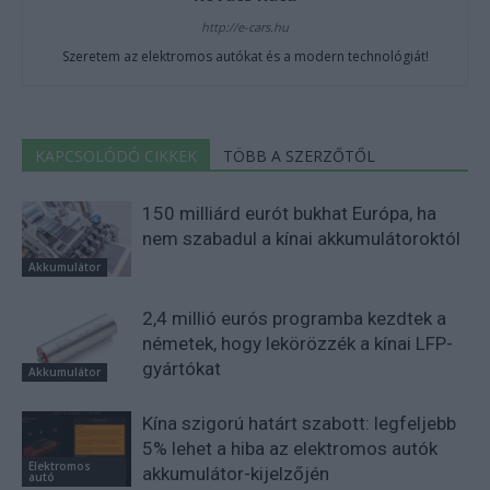
http://e-cars.hu
Szeretem az elektromos autókat és a modern technológiát!
KAPCSOLÓDÓ CIKKEK
TÖBB A SZERZŐTŐL
150 milliárd eurót bukhat Európa, ha
nem szabadul a kínai akkumulátoroktól
Akkumulátor
2,4 millió eurós programba kezdtek a
németek, hogy lekörözzék a kínai LFP-
gyártókat
Akkumulátor
Kína szigorú határt szabott: legfeljebb
5% lehet a hiba az elektromos autók
Elektromos
akkumulátor-kijelzőjén
autó