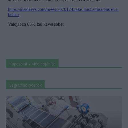
Kapcsolat - Médiaajánlat
Legutolsó postok