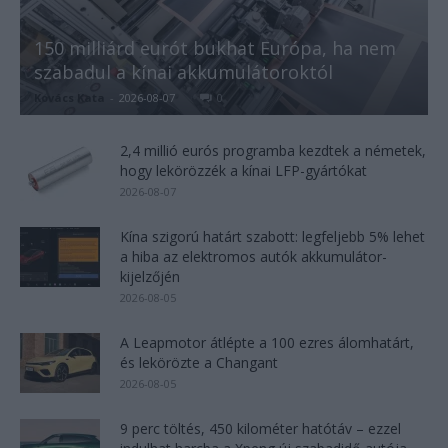
150 milliárd eurót bukhat Európa, ha nem
szabadul a kínai akkumulátoroktól
Kovács Kata
-
2026-08-07
0
2,4 millió eurós programba kezdtek a németek,
hogy lekörözzék a kínai LFP-gyártókat
2026-08-07
Kína szigorú határt szabott: legfeljebb 5% lehet
a hiba az elektromos autók akkumulátor-
kijelzőjén
2026-08-05
A Leapmotor átlépte a 100 ezres álomhatárt,
és lekörözte a Changant
2026-08-05
9 perc töltés, 450 kilométer hatótáv – ezzel