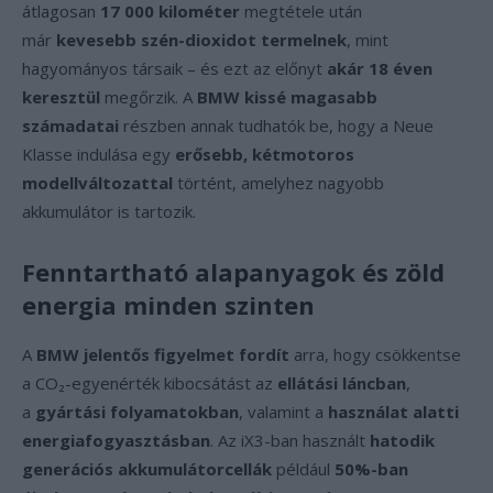
átlagosan
17 000 kilométer
megtétele után
már
kevesebb szén-dioxidot termelnek
, mint
hagyományos társaik – és ezt az előnyt
akár 18 éven
keresztül
megőrzik. A
BMW kissé magasabb
számadatai
részben annak tudhatók be, hogy a Neue
Klasse indulása egy
erősebb, kétmotoros
modellváltozattal
történt, amelyhez nagyobb
akkumulátor is tartozik.
Fenntartható alapanyagok és zöld
energia minden szinten
A
BMW jelentős figyelmet fordít
arra, hogy csökkentse
a CO₂-egyenérték kibocsátást az
ellátási láncban
,
a
gyártási folyamatokban
, valamint a
használat alatti
energiafogyasztásban
. Az iX3-ban használt
hatodik
generációs akkumulátorcellák
például
50%-ban