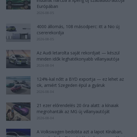
indulhat harcba a Xpeng új szabadidő-autója
Európában
2026-08-05
4000 állomás, 108 másodperc: itt a Nio új
csererekordja
2026-08-05
Az Audi letarolta saját rekordjait — készül
minden idők leghatékonyabb villanyautója
2026-08-04
124%-kal nőtt a BYD exportja — ez lehet az
ok, amiért Szegeden épül a gyáruk
2026-08-04
21 ezer előrendelés 20 óra alatt: a kínaiak
megrohanták az MG új villanyautóját
2026-08-04
A Volkswagen bedobta azt a lapot Kínában,