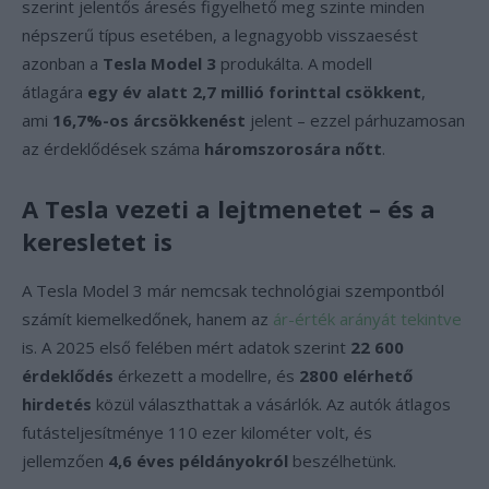
szerint jelentős áresés figyelhető meg szinte minden
népszerű típus esetében, a legnagyobb visszaesést
azonban a
Tesla Model 3
produkálta. A modell
átlagára
egy év alatt 2,7 millió forinttal csökkent
,
ami
16,7%-os árcsökkenést
jelent – ezzel párhuzamosan
az érdeklődések száma
háromszorosára nőtt
.
A Tesla vezeti a lejtmenetet – és a
keresletet is
A Tesla Model 3 már nemcsak technológiai szempontból
számít kiemelkedőnek, hanem az
ár-érték arányát tekintve
is. A 2025 első felében mért adatok szerint
22 600
érdeklődés
érkezett a modellre, és
2800 elérhető
hirdetés
közül választhattak a vásárlók. Az autók átlagos
futásteljesítménye 110 ezer kilométer volt, és
jellemzően
4,6 éves példányokról
beszélhetünk.