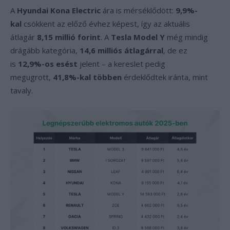
A
Hyundai Kona Electric
ára is mérséklődött:
9,9%-
kal
csökkent az előző évhez képest, így az aktuális
átlagár
8,15 millió forint
. A
Tesla Model Y
még mindig
drágább kategória,
14,6 milliós átlagárral
, de ez
is
12,9%-os esést
jelent – a kereslet pedig
megugrott,
41,8%-kal többen
érdeklődtek iránta, mint
tavaly.