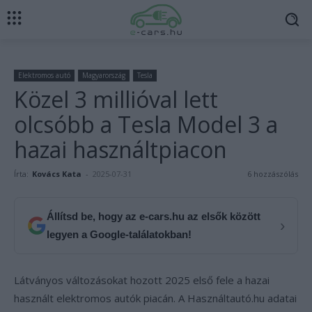
Elektromos autó
Magyarország
Tesla
Közel 3 millióval lett
olcsóbb a Tesla Model 3 a
hazai használtpiacon
Írta:
Kovács Kata
-
2025-07-31
6 hozzászólás
Állítsd be, hogy az e-cars.hu az elsők között
›
legyen a Google-találatokban!
Látványos változásokat hozott 2025 első fele a hazai
használt elektromos autók piacán. A Használtautó.hu adatai