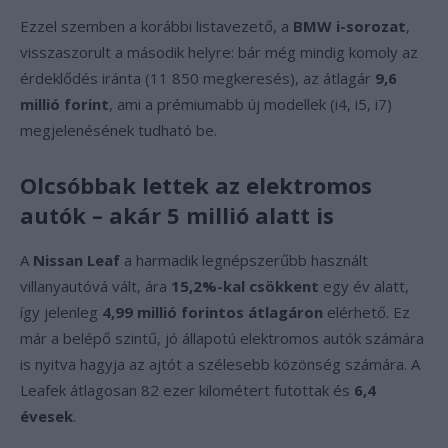
Ezzel szemben a korábbi listavezető, a
BMW i-sorozat
,
visszaszorult a második helyre: bár még mindig komoly az
érdeklődés iránta (11 850 megkeresés), az átlagár
9,6
millió forint
, ami a prémiumabb új modellek (i4, i5, i7)
megjelenésének tudható be.
Olcsóbbak lettek az elektromos
autók – akár 5 millió alatt is
A
Nissan Leaf
a harmadik legnépszerűbb használt
villanyautóvá vált, ára
15,2%-kal csökkent
egy év alatt,
így jelenleg
4,99 millió forintos átlagáron
elérhető. Ez
már a belépő szintű, jó állapotú elektromos autók számára
is nyitva hagyja az ajtót a szélesebb közönség számára. A
Leafek átlagosan 82 ezer kilométert futottak és
6,4
évesek
.