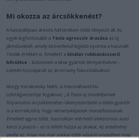
Mi okozza az árcsökkenést?
A használtpiaci áresés hátterében több tényező áll. Az
egyik legfontosabb a
Tesla agresszív árazása
az új
járműveknél, amely közvetlenül lejjebb nyomta a használt
Teslák értékét is. Emellett a
kínálat robbanásszerű
bővülése
– különösen a kínai gyártók térnyerésével –
szintén hozzájárult az árverseny fokozódásához.
Ahogy Koralewsky Márk, a Használtautó.hu
üzletágvezetője fogalmaz:
„A Tesla új modelljeinek
folyamatos árcsökkentése rákényszerítette a többi gyártót
is a korrekcióra, hogy versenyképesek maradhassanak.
Emellett egyre több, használtan elérhető elektromos autó
kerül a piacra – ez is lefelé húzza az árakat. Az eredmény
pedig az, hogy ma már sokkal több vásárló engedheti meg