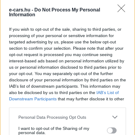
magának a villanyautózást, mint akár egy évvel ezelőtt.”
e-cars.hu -
Do Not Process My Personal
Information
Kövesd az e-cars.hu-t a Facebookon is, további
›
If you wish to opt-out of the sale, sharing to third parties, or
tartalmakért!
processing of your personal or sensitive information for
targeted advertising by us, please use the below opt-out
section to confirm your selection. Please note that after your
opt-out request is processed you may continue seeing
CÍMKÉK
Ár
e-mobilitás
Elektromobilitás
Elektromos autó
interest-based ads based on personal information utilized by
Használt elektromos autó
Magyarország
us or personal information disclosed to third parties prior to
your opt-out. You may separately opt-out of the further
disclosure of your personal information by third parties on the
IAB’s list of downstream participants. This information may
also be disclosed by us to third parties on the
IAB’s List of
Downstream Participants
that may further disclose it to other
third parties.
Personal Data Processing Opt Outs
I want to opt-out of the Sharing of my
personal data.