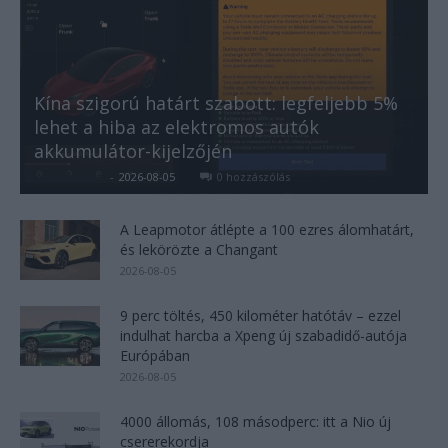
Kína szigorú határt szabott: legfeljebb 5%
lehet a hiba az elektromos autók
akkumulátor-kijelzőjén
Kovács Kata
-
2026-08-05
0 hozzászólás
A Leapmotor átlépte a 100 ezres álomhatárt,
és lekörözte a Changant
2026-08-05
9 perc töltés, 450 kilométer hatótáv – ezzel
indulhat harcba a Xpeng új szabadidő-autója
Európában
2026-08-05
4000 állomás, 108 másodperc: itt a Nio új
csererekordja