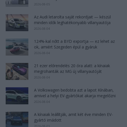
2026-08-05
Az Audi letarolta saját rekordjait — készül
minden idők leghatékonyabb villanyautója
2026-08-04
124%-kal nőtt a BYD exportja — ez lehet az
ok, amiért Szegeden épül a gyáruk
2026-08-04
21 ezer előrendelés 20 óra alatt: a kínaiak
megrohanták az MG új villanyautóját
2026-08-04
A Volkswagen bedobta azt a lapot Kínában,
amivel a helyi EV-gyártókat akarja megelőzni
2026-08-04
A kínaiak leállítják, amit két éve minden EV-
gyártó imádott
2026-08-03