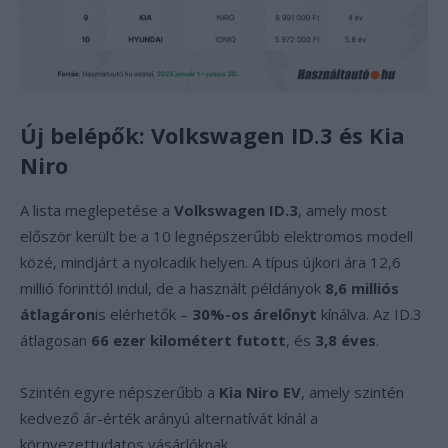
Új belépők: Volkswagen ID.3 és Kia
Niro
A lista meglepetése a
Volkswagen ID.3
, amely most
először került be a 10 legnépszerűbb elektromos modell
közé, mindjárt a nyolcadik helyen. A típus újkori ára 12,6
millió forinttól indul, de a használt példányok
8,6 milliós
átlagáron
is elérhetők –
30%-os árelőnyt
kínálva. Az ID.3
átlagosan
66 ezer kilométert futott
, és
3,8 éves
.
Szintén egyre népszerűbb a
Kia Niro EV
, amely szintén
kedvező ár-érték arányú alternatívát kínál a
környezettudatos vásárlóknak.