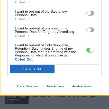
Opted In
I want to opt-out of the Sale of my
Personal Data.
Kovács Kata
Opted In
http://e-cars.hu
I want to opt-out of processing my
Szeretem az elektromos autókat és a modern technológiát!
Personal Data for Targeted Advertising.
Opted In
I want to opt-out of Collection, Use,
Retention, Sale, and/or Sharing of my
Personal Data that Is Unrelated with the
KAPCSOLÓDÓ CIKKEK
TÖBB A SZERZŐTŐL
Purposes for which it was collected.
Opted Out
Kína szigorú határt szabott: legfeljebb
CONFIRM
5% lehet a hiba az elektromos autók
Elektromos
akkumulátor-kijelzőjén
autó
Data Deletion
Data Access
Adatvédelem
A Leapmotor átlépte a 100 ezres
álomhatárt, és lekörözte a Changant
Elektromos
autó