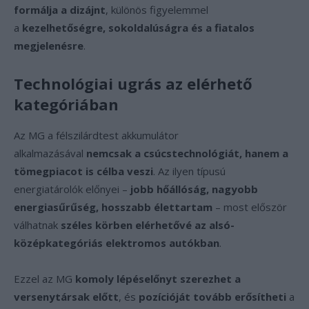
formálja a dizájnt
, különös figyelemmel
a
kezelhetőségre, sokoldalúságra és a fiatalos
megjelenésre
.
Technológiai ugrás az elérhető
kategóriában
Az MG a félszilárdtest akkumulátor
alkalmazásával
nemcsak a csúcstechnológiát, hanem a
tömegpiacot is célba veszi
. Az ilyen típusú
energiatárolók előnyei –
jobb hőállóság, nagyobb
energiasűrűség, hosszabb élettartam
– most először
válhatnak
széles körben elérhetővé az alsó-
középkategóriás elektromos autókban
.
Ezzel az MG
komoly lépéselőnyt szerezhet a
versenytársak előtt
, és
pozícióját tovább erősítheti
a