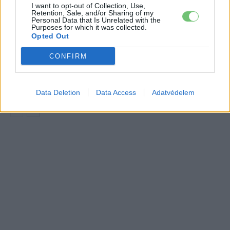
I want to opt-out of Collection, Use,
A Leapmotor átlépte a 100 ezres
Retention, Sale, and/or Sharing of my
Personal Data that Is Unrelated with the
álomhatárt, és lekörözte a Changant
Purposes for which it was collected.
Elektromos
Opted Out
autó
CONFIRM
9 perc töltés, 450 kilométer hatótáv –
ezzel indulhat harcba a Xpeng új
Elektromos
szabadidő-autója Európában
autó
Data Deletion
Data Access
Adatvédelem