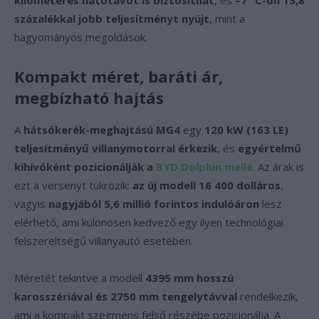
kilométeres hatótávot is biztosíthat
, és
–7 °C-on 13,8
százalékkal jobb teljesítményt nyújt
, mint a
hagyományos megoldások.
Kompakt méret, baráti ár,
megbízható hajtás
A
hátsókerék-meghajtású MG4
egy
120 kW (163 LE)
teljesítményű villanymotorral érkezik
, és
egyértelmű
kihívóként pozicionálják a
BYD Dolphin mellé
. Az árak is
ezt a versenyt tükrözik:
az új modell 16 400 dolláros
,
vagyis
nagyjából 5,6 millió forintos indulóáron
lesz
elérhető, ami különösen kedvező egy ilyen technológiai
felszereltségű villanyautó esetében.
Méretét tekintve a modell
4395 mm hosszú
karosszériával és 2750 mm tengelytávval
rendelkezik,
ami a kompakt szegmens felső részébe pozicionálja. A