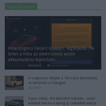
Legutolsó postok
Kína szigorú határt szabott: legfeljebb 5%
lehet a hiba az elektromos autók
akkumulátor-kijelzőjén
Kovács Kata
-
2026-08-05
0 hozzászólás
A Leapmotor átlépte a 100 ezres álomhatárt,
és lekörözte a Changant
2026-08-05
9 perc töltés, 450 kilométer hatótáv – ezzel
indulhat harcba a Xpeng új szabadidő-autója