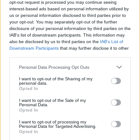
opt-out request is processed you may continue seeing
interest-based ads based on personal information utilized by
us or personal information disclosed to third parties prior to
your opt-out. You may separately opt-out of the further
disclosure of your personal information by third parties on the
IAB’s list of downstream participants. This information may
also be disclosed by us to third parties on the
IAB’s List of
Downstream Participants
that may further disclose it to other
Kovács Kata
third parties.
http://e-cars.hu
Personal Data Processing Opt Outs
Szeretem az elektromos autókat és a modern technológiát!
I want to opt-out of the Sharing of my
personal data.
Opted In
KAPCSOLÓDÓ CIKKEK
TÖBB A SZERZŐTŐL
I want to opt-out of the Sale of my
Personal Data.
Opted In
Kína szigorú határt szabott: legfeljebb
I want to opt-out of processing my
5% lehet a hiba az elektromos autók
Personal Data for Targeted Advertising.
Elektromos
akkumulátor-kijelzőjén
Opted In
autó