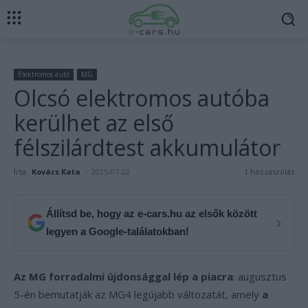
Elektromos autó
MG
Olcsó elektromos autóba
kerülhet az első
félszilárdtest akkumulátor
Írta:
Kovács Kata
-
2025-07-22
1 hozzászólás
Állítsd be, hogy az e-cars.hu az elsők között
›
legyen a Google-találatokban!
Az MG forradalmi újdonsággal lép a piacra
: augusztus
5-én bemutatják az MG4 legújabb változatát, amely
a