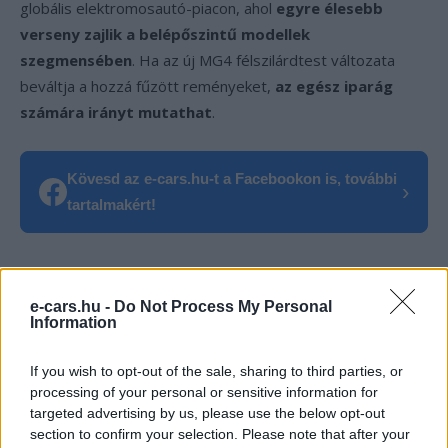
globális elektromosautó-piacon, ahol
egyre élesebb
verseny zajlik a belépőszintű modellek
szegmensében
. Ha az új MG4 félszilárdtest változata
beváltja a hozzá fűzött reményeket,
az egész iparág
számára irányt mutathat
.
Kövesd az e-cars.hu-t a Facebookon is, további
›
tartalmakért!
CÍMKÉK
akkumulátor
e-mobilitás
Elektromobilitás
e-cars.hu -
Do Not Process My Personal
Elektromos autó
Félszilárdtest akkumulátor
MG
Information
If you wish to opt-out of the sale, sharing to third parties, or
processing of your personal or sensitive information for
targeted advertising by us, please use the below opt-out
section to confirm your selection. Please note that after your