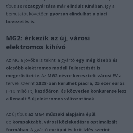
típus
sorozatgyártása már elindult Kínában
, így a
bemutatót követően
gyorsan elindulhat a piaci
bevezetés is
.
MG2: érkezik az új, városi
elektromos kihívó
Az MG a jövőbe is tekint: a gyártó
egy még kisebb és
olcsóbb elektromos modell fejlesztését is
megerősítette
. Az
MG2 névre keresztelt városi EV
a
tervek szerint
2028-ban kerülhet piacra
,
25 ezer eurós
(~10 millió Ft)
kezdőáron
, és
közvetlen konkurense lesz
a Renault 5 új elektromos változatának
.
Az új típus
az MG4 műszaki alapjaira épül
,
de
kompaktabb, városi közlekedésre optimalizált
formában
. A gyártó
európai és brit ízlés szerint