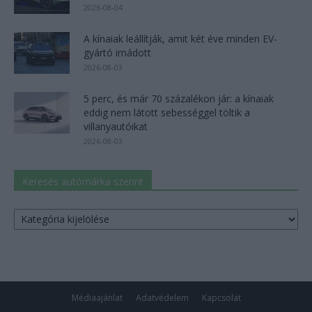
2026-08-04
A kínaiak leállítják, amit két éve minden EV-
gyártó imádott
2026-08-03
5 perc, és már 70 százalékon jár: a kínaiak
eddig nem látott sebességgel töltik a
villanyautóikat
2026-08-03
Keresés autómárka szerint
Keresés
autómárka
szerint
Médiaajánlat
Adatvédelem
Kapcsolat