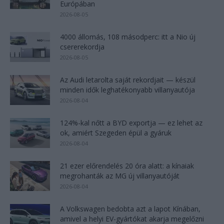
Európában
2026-08-05
4000 állomás, 108 másodperc: itt a Nio új
csererekordja
2026-08-05
Az Audi letarolta saját rekordjait — készül
minden idők leghatékonyabb villanyautója
2026-08-04
124%-kal nőtt a BYD exportja — ez lehet az
ok, amiért Szegeden épül a gyáruk
2026-08-04
21 ezer előrendelés 20 óra alatt: a kínaiak
megrohanták az MG új villanyautóját
2026-08-04
A Volkswagen bedobta azt a lapot Kínában,
amivel a helyi EV-gyártókat akarja megelőzni