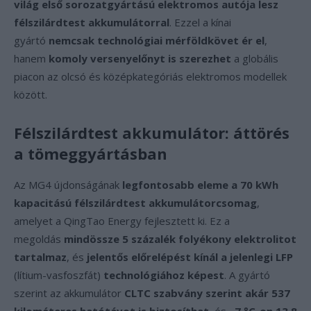
világ első sorozatgyártású elektromos autója lesz
félszilárdtest akkumulátorral
. Ezzel a kínai
gyártó
nemcsak technológiai mérföldkövet ér el
,
hanem
komoly versenyelőnyt is szerezhet
a globális
piacon az olcsó és középkategóriás elektromos modellek
között.
Félszilárdtest akkumulátor: áttörés
a tömeggyártásban
Az MG4 újdonságának
legfontosabb eleme a 70 kWh
kapacitású félszilárdtest akkumulátorcsomag
,
amelyet a QingTao Energy fejlesztett ki. Ez a
megoldás
mindössze 5 százalék folyékony elektrolitot
tartalmaz
, és
jelentős előrelépést kínál a jelenlegi LFP
(lítium-vasfoszfát)
technológiához képest
. A gyártó
szerint az akkumulátor
CLTC szabvány szerint akár 537