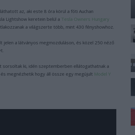
hatott az, aki este 8 óra körül a fóti Auchan
la Lightshow keretein belül a
Tesla Owners Hungary
tlakozzanak a világszerte több, mint 430 fényshowhoz.
olt jelen a látványos megmozduláson, és közel 250 néző
t.
 sorsoltak ki, idén szeptemberben ellátogathatnak a
a, és megnézhetik hogy áll össze egy megújult
Model Y