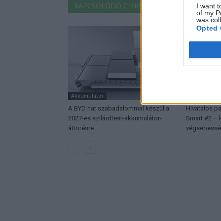
KAPCSOLÓDÓ CIKKEK
TÖBB A SZERZŐT
I want t
of my P
was col
Opted 
Akkumulátor
Elektromos 
A BYD hat szabadalommal készül a
Hivatalos p
2027-es szilárdtest-akkumulátor-
Smart #2 – k
áttörésre
végsebessé