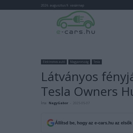
2026. augusztus 9. vasárnap
Elektromos autó
Magyarország
Tesla
Látványos fényj
Tesla Owners Hu
Írta:
NagyGabor
-
2025-05-07
Állítsd be, hogy az e-cars.hu az elsők