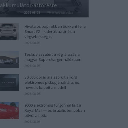
akkumulátor-áttörésre
Kovács Kata
-
2026-08-08
0 hozzászólás
Hivatalos papírokban bukkant fel a
Smart #2 – kiderült az ár és a
végsebesség is
2026-08-08
Tesla: visszatért a régi árazás a
magyar Supercharger-hálózaton
2026-08-08
30 000 dollár alá szorult a Ford
elektromos pickupjának ára, és
nevet is kapott a modell
2026-08-08
9000 elektromos furgonnál tart a
Royal Mail — és brutális tempóban
bővül a flotta
2026-08-08