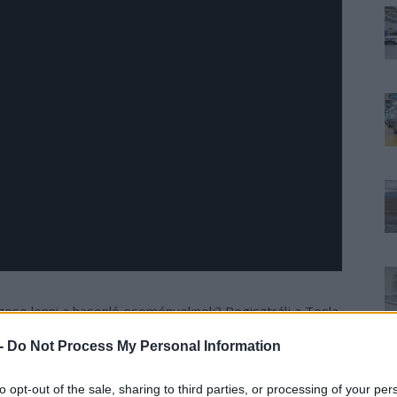
szese lenni a hasonló eseményeknek? Regisztrálj a Tesla
men. Támogasd munkájukat Sport tagság vásárlással!
 -
Do Not Process My Personal Information
to opt-out of the sale, sharing to third parties, or processing of your per