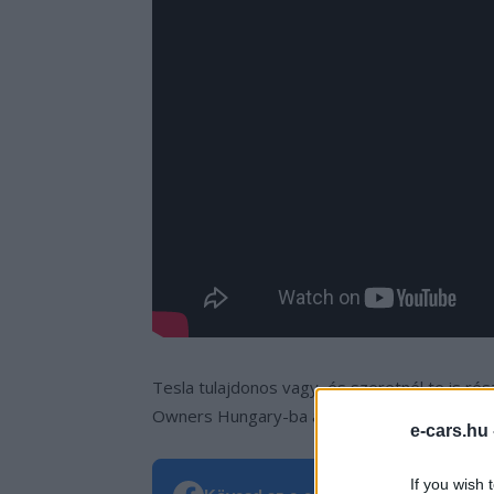
Tesla tulajdonos vagy, és szeretnél te is ré
Owners Hungary-ba a
teslaownersclub.hu
cí
e-cars.hu
If you wish 