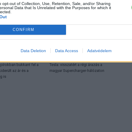
ŐL
o opt-out of Collection, Use, Retention, Sale, and/or Sharing
ersonal Data that Is Unrelated with the Purposes for which it
lected.
Out
CONFIRM
Data Deletion
Data Access
Adatvédelem
autó
Elektromos autó
apírokban bukkant fel a
Tesla: visszatért a régi árazás a
iderült az ár és a
magyar Supercharger-hálózaton
g is