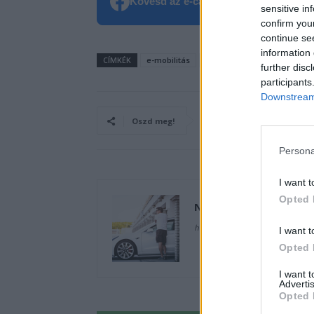
Kövesd az e-cars.hu-t a Facebookon is
sensitive in
confirm you
continue se
information 
CÍMKÉK
e-mobilitás
Elektromobilitás
Elektro
further disc
participants
Downstream 
Oszd meg!
Persona
I want t
Opted 
NagyGabor
http://delight.hu
I want t
Opted 
I want 
Advertis
Opted 