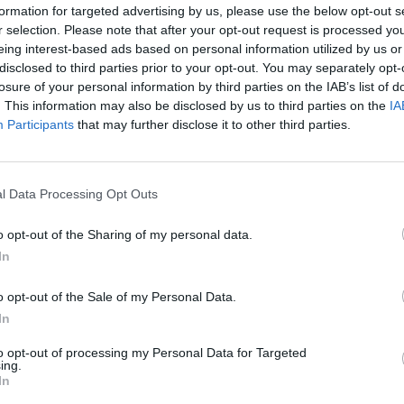
›
, további tartalmakért!
formation for targeted advertising by us, please use the below opt-out s
r selection. Please note that after your opt-out request is processed y
eing interest-based ads based on personal information utilized by us or
disclosed to third parties prior to your opt-out. You may separately opt-
mos autó
Lightshow
Magyarország
Tesla
losure of your personal information by third parties on the IAB’s list of
Ke
. This information may also be disclosed by us to third parties on the
IA
a
Participants
that may further disclose it to other third parties.
sz
l Data Processing Opt Outs
o opt-out of the Sharing of my personal data.
In
o opt-out of the Sale of my Personal Data.
In
to opt-out of processing my Personal Data for Targeted
ing.
In