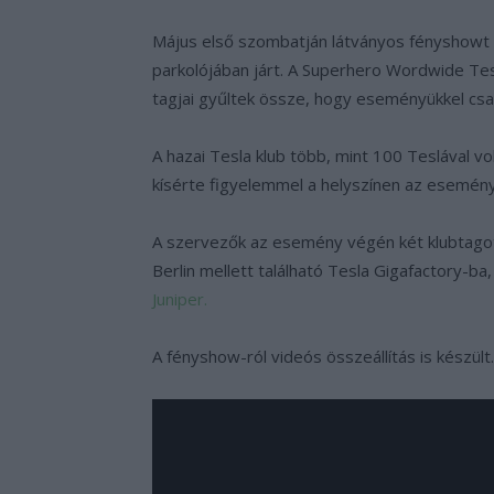
Május első szombatján látványos fényshowt lát
parkolójában járt. A Superhero Wordwide Tes
tagjai gyűltek össze, hogy eseményükkel csa
A hazai Tesla klub több, mint 100 Teslával v
kísérte figyelemmel a helyszínen az esemény
A szervezők az esemény végén két klubtagot
Berlin mellett található Tesla Gigafactory-b
Juniper.
A fényshow-ról videós összeállítás is készült.