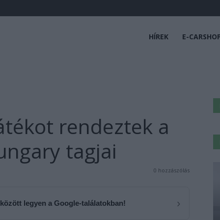
HÍREK
E-CARSHO
átékot rendeztek a
ngary tagjai
0 hozzászólás
›
 között legyen a Google-találatokban!