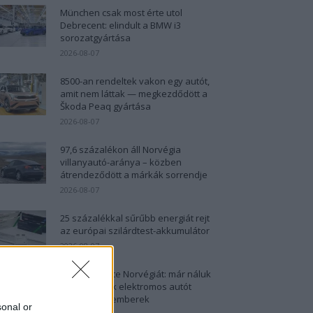
München csak most érte utol
Debrecent: elindult a BMW i3
sorozatgyártása
2026-08-07
8500-an rendeltek vakon egy autót,
amit nem láttak — megkezdődött a
Škoda Peaq gyártása
2026-08-07
97,6 százalékon áll Norvégia
villanyautó-aránya – közben
átrendeződött a márkák sorrendje
2026-08-07
25 százalékkal sűrűbb energiát rejt
az európai szilárdtest-akkumulátor
2026-08-07
Dánia utolérte Norvégiát: már náluk
is szinte csak elektromos autót
vesznek az emberek
sonal or