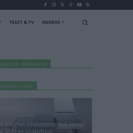
P
TESZT & TV
KISOKOS
Kapcsolat - Médiaajánlat
Legutolsó postok
A BYD hat szabadalommal készül
a 2027-es szilárdtest-