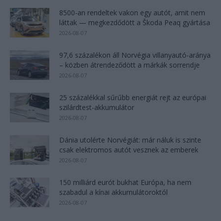
8500-an rendeltek vakon egy autót, amit nem
láttak — megkezdődött a Škoda Peaq gyártása
2026-08-07
97,6 százalékon áll Norvégia villanyautó-aránya
– közben átrendeződött a márkák sorrendje
2026-08-07
25 százalékkal sűrűbb energiát rejt az európai
szilárdtest-akkumulátor
2026-08-07
Dánia utolérte Norvégiát: már náluk is szinte
csak elektromos autót vesznek az emberek
2026-08-07
150 milliárd eurót bukhat Európa, ha nem
szabadul a kínai akkumulátoroktól
2026-08-07