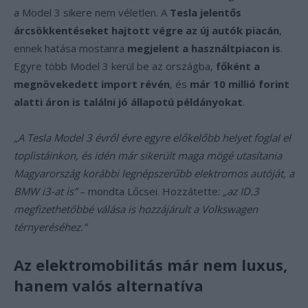
a Model 3 sikere nem véletlen. A
Tesla jelentős
árcsökkentéseket hajtott végre az új autók piacán
,
ennek hatása mostanra
megjelent a használtpiacon is
.
Egyre több Model 3 kerül be az országba,
főként a
megnövekedett import révén
, és
már 10 millió forint
alatti áron is találni jó állapotú példányokat
.
„A Tesla Model 3 évről évre egyre előkelőbb helyet foglal el
toplistáinkon, és idén már sikerült maga mögé utasítania
Magyarország korábbi legnépszerűbb elektromos autóját, a
BMW i3-at is”
– mondta Lőcsei. Hozzátette:
„az ID.3
megfizethetőbbé válása is hozzájárult a Volkswagen
térnyeréséhez.”
Az elektromobilitás már nem luxus,
hanem valós alternatíva