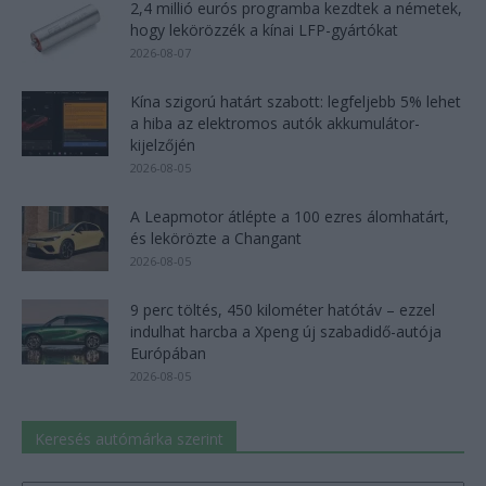
2,4 millió eurós programba kezdtek a németek,
hogy lekörözzék a kínai LFP-gyártókat
2026-08-07
Kína szigorú határt szabott: legfeljebb 5% lehet
a hiba az elektromos autók akkumulátor-
kijelzőjén
2026-08-05
A Leapmotor átlépte a 100 ezres álomhatárt,
és lekörözte a Changant
2026-08-05
9 perc töltés, 450 kilométer hatótáv – ezzel
indulhat harcba a Xpeng új szabadidő-autója
Európában
2026-08-05
Keresés autómárka szerint
Keresés