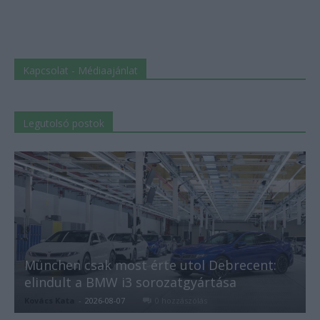
Kapcsolat - Médiaajánlat
Legutolsó postok
München csak most érte utol Debrecent:
elindult a BMW i3 sorozatgyártása
Kovács Kata
-
2026-08-07
0 hozzászólás