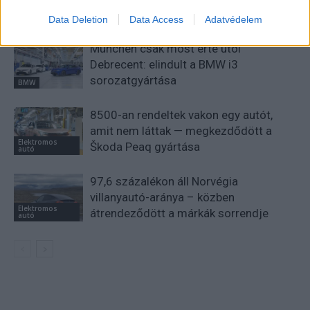
KAPCSOLÓDÓ CIKKEK
TÖBB A SZERZŐTŐL
Data Deletion
Data Access
Adatvédelem
München csak most érte utol
Debrecent: elindult a BMW i3
sorozatgyártása
BMW
8500-an rendeltek vakon egy autót,
amit nem láttak — megkezdődött a
Elektromos
Škoda Peaq gyártása
autó
97,6 százalékon áll Norvégia
villanyautó-aránya – közben
Elektromos
átrendeződött a márkák sorrendje
autó