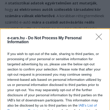
A
statisztikai adatok egyértelműen azt mutatják
,
hogy
az elektromos autók szélesebb társadalmi kör
számára válnak elérhetővé
. A korábban rétegterméknek
számító e-autó
mára a családi autóvásárlás reális
opciójává vált
, és a 2025-ös év eddig eltelt időszaka
alapján
a hazai elektromobilitás új szintre lépett
.
e-cars.hu -
Do Not Process My Personal
A
Tesla előretörése
pedig nemcsak trendet jelez,
Information
hanem
az elektromos közlekedés tömeges
elterjedésének megkezdését is
.
If you wish to opt-out of the sale, sharing to third parties, or
processing of your personal or sensitive information for
targeted advertising by us, please use the below opt-out
section to confirm your selection. Please note that after your
Kövesd az e-cars.hu-t a Facebookon is, további
›
opt-out request is processed you may continue seeing
tartalmakért!
interest-based ads based on personal information utilized by
us or personal information disclosed to third parties prior to
your opt-out. You may separately opt-out of the further
disclosure of your personal information by third parties on the
CÍMKÉK
e-mobilitás
Elektromobilitás
Elektromos autó
IAB’s list of downstream participants. This information may
Használt elektromos autó
Magyarország
also be disclosed by us to third parties on the
IAB’s List of