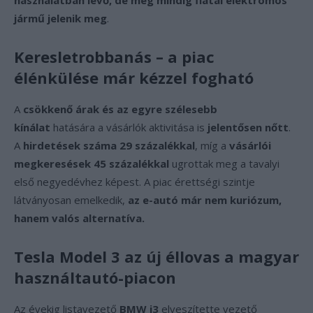
használatban lévő, de még mindig fiatal elektromos
jármű jelenik meg
.
Keresletrobbanás – a piac
élénkülése már kézzel fogható
A
csökkenő árak és az egyre szélesebb
kínálat
hatására a vásárlók aktivitása is
jelentősen nőtt
.
A
hirdetések száma 29 százalékkal
, míg a
vásárlói
megkeresések 45 százalékkal
ugrottak meg a tavalyi
első negyedévhez képest. A piac érettségi szintje
látványosan emelkedik,
az e-autó már nem kuriózum,
hanem valós alternatíva.
Tesla Model 3 az új éllovas a magyar
használtautó-piacon
Az évekig listavezető
BMW i3
elveszítette vezető