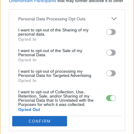
Downstream Participants
that may further disclose it to other
third parties.
Personal Data Processing Opt Outs
I want to opt-out of the Sharing of my
personal data.
Opted In
I want to opt-out of the Sale of my
Personal Data.
Opted In
I want to opt-out of processing my
Personal Data for Targeted Advertising.
Opted In
e-cars.hu
I want to opt-out of Collection, Use,
Elektromosan közlekedsz, vagy a váltáson töprengsz?
Retention, Sale, and/or Sharing of my
Érdekelnek a legfrissebb hírek az e-autók világából, vagy
Personal Data that Is Unrelated with the
Purposes for which it was collected.
foglalkoztatnak a legújabb fejlesztések az elektromosság és a
Opted Out
fenntarthatóság területén? Akkor jó helyen jársz!
CONFIRM