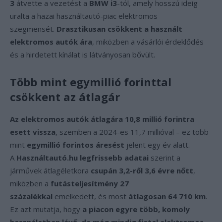
3
átvette a vezetést a
BMW i3
-tól, amely hosszú ideig
uralta a hazai használtautó-piac elektromos
szegmensét.
Drasztikusan csökkent a használt
elektromos autók ára
, miközben a vásárlói érdeklődés
és a hirdetett kínálat is látványosan bővült.
Több mint egymillió forinttal
csökkent az átlagár
Az elektromos autók átlagára 10,8 millió forintra
esett vissza
, szemben a 2024-es 11,7 millióval – ez több
mint
egymillió forintos áresést
jelent egy év alatt.
A
Használtautó.hu legfrissebb adatai
szerint a
járművek átlagéletkora
csupán 3,2-ről 3,6 évre nőtt
,
miközben a
futásteljesítmény 27
százalékkal
emelkedett, és most
átlagosan 64 710 km
.
Ez azt mutatja, hogy
a piacon egyre több, komoly