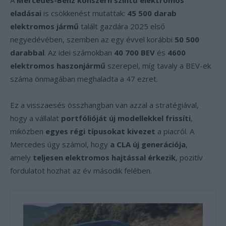
A
Mercedes-Benz konszern szintű elektromos
eladásai
is csökkenést mutattak:
45 500 darab
elektromos jármű
talált gazdára 2025 első
negyedévében, szemben az egy évvel korábbi
50 500
darabbal
. Az idei számokban
40 700 BEV
és
4600
elektromos haszonjármű
szerepel, míg tavaly a BEV-ek
száma önmagában meghaladta a 47 ezret.
Ez a visszaesés összhangban van azzal a stratégiával,
hogy a vállalat
portfólióját új modellekkel frissíti
,
miközben
egyes régi típusokat kivezet
a piacról. A
Mercedes úgy számol, hogy
a CLA új generációja
,
amely
teljesen elektromos hajtással érkezik
, pozitív
fordulatot hozhat az év második felében.