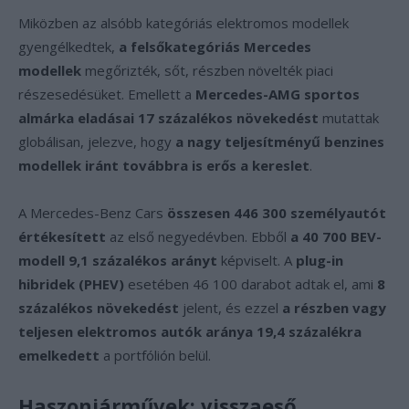
Miközben az alsóbb kategóriás elektromos modellek
gyengélkedtek,
a felsőkategóriás Mercedes
modellek
megőrizték, sőt, részben növelték piaci
részesedésüket. Emellett a
Mercedes-AMG sportos
almárka eladásai 17 százalékos növekedést
mutattak
globálisan, jelezve, hogy
a nagy teljesítményű benzines
modellek iránt továbbra is erős a kereslet
.
A Mercedes-Benz Cars
összesen 446 300 személyautót
értékesített
az első negyedévben. Ebből
a 40 700 BEV-
modell 9,1 százalékos arányt
képviselt. A
plug-in
hibridek (PHEV)
esetében 46 100 darabot adtak el, ami
8
százalékos növekedést
jelent, és ezzel
a részben vagy
teljesen elektromos autók aránya 19,4 százalékra
emelkedett
a portfólión belül.
Haszonjárművek: visszaeső