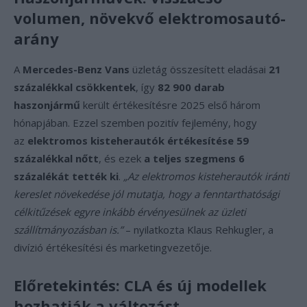
volumen, növekvő elektromosautó-
arány
A
Mercedes-Benz Vans
üzletág összesített eladásai
21
százalékkal csökkentek
, így
82 900 darab
haszonjármű
került értékesítésre 2025 első három
hónapjában. Ezzel szemben pozitív fejlemény, hogy
az
elektromos kisteherautók értékesítése 59
százalékkal nőtt
, és ezek
a teljes szegmens 6
százalékát tették ki
.
„Az elektromos kisteherautók iránti
kereslet növekedése jól mutatja, hogy a fenntarthatósági
célkitűzések egyre inkább érvényesülnek az üzleti
szállítmányozásban is.”
– nyilatkozta Klaus Rehkugler, a
divízió értékesítési és marketingvezetője.
Előretekintés: CLA és új modellek
hozhatják a változást