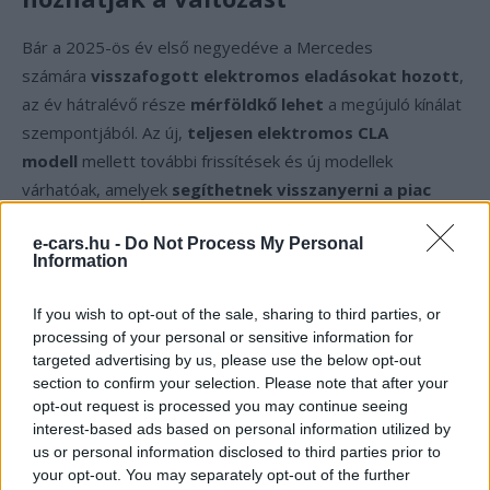
Bár a 2025-ös év első negyedéve a Mercedes
számára
visszafogott elektromos eladásokat hozott
,
az év hátralévő része
mérföldkő lehet
a megújuló kínálat
szempontjából. Az új,
teljesen elektromos CLA
modell
mellett további frissítések és új modellek
várhatóak, amelyek
segíthetnek visszanyerni a piac
lendületét
.
e-cars.hu -
Do Not Process My Personal
Information
A Mercedes-Benz stratégiája egyértelműen arra épít,
hogy
magasabb kategóriás, technológiailag
If you wish to opt-out of the sale, sharing to third parties, or
fejlettebb elektromos járművekkel
váltsa le a régi
processing of your personal or sensitive information for
modelleket, miközben a haszonjárművek és a sportos
targeted advertising by us, please use the below opt-out
section to confirm your selection. Please note that after your
AMG szegmens
stabil növekedésre képes
.
opt-out request is processed you may continue seeing
interest-based ads based on personal information utilized by
us or personal information disclosed to third parties prior to
Kövesd az e-cars.hu-t a Facebookon is, további
›
your opt-out. You may separately opt-out of the further
tartalmakért!