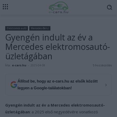
Elektromos autó
Mercedes-Benz
Gyengén indult az év a
Mercedes elektromosautó-
üzletágában
Írta:
e-cars.hu
-
2025-04-08
5 hozzászólás
Állítsd be, hogy az e-cars.hu az elsők között
›
legyen a Google-találatokban!
Gyengén indult az év a Mercedes elektromosautó-
üzletágában
: a 2025 első negyedévére vonatkozó