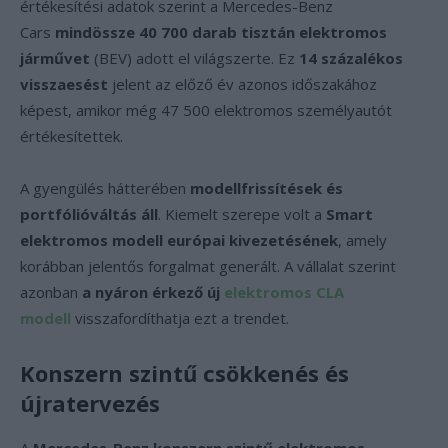
értékesítési adatok szerint a Mercedes-Benz
Cars
mindössze 40 700 darab tisztán elektromos
járművet
(BEV) adott el világszerte. Ez
14 százalékos
visszaesést
jelent az előző év azonos időszakához
képest, amikor még 47 500 elektromos személyautót
értékesítettek.
A gyengülés hátterében
modellfrissítések és
portfólióváltás áll
. Kiemelt szerepe volt a
Smart
elektromos modell európai kivezetésének
, amely
korábban jelentős forgalmat generált. A vállalat szerint
azonban
a nyáron érkező új
elektromos CLA
modell
visszafordíthatja ezt a trendet.
Konszern szintű csökkenés és
újratervezés