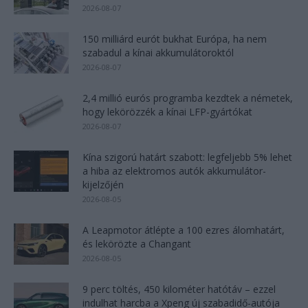
2026-08-07
150 milliárd eurót bukhat Európa, ha nem
szabadul a kínai akkumulátoroktól
2026-08-07
2,4 millió eurós programba kezdtek a németek,
hogy lekörözzék a kínai LFP-gyártókat
2026-08-07
Kína szigorú határt szabott: legfeljebb 5% lehet
a hiba az elektromos autók akkumulátor-
kijelzőjén
2026-08-05
A Leapmotor átlépte a 100 ezres álomhatárt,
és lekörözte a Changant
2026-08-05
9 perc töltés, 450 kilométer hatótáv – ezzel
indulhat harcba a Xpeng új szabadidő-autója