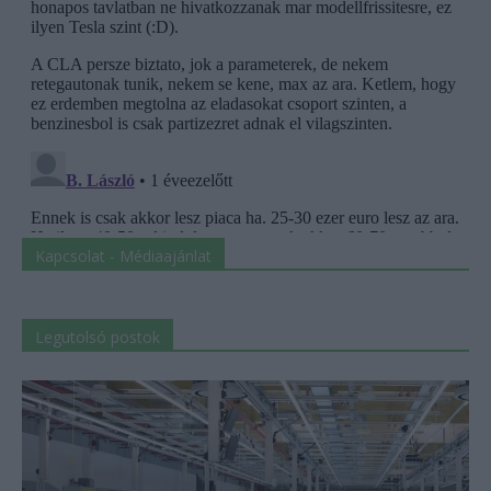
Kapcsolat - Médiaajánlat
Legutolsó postok