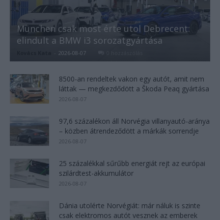
München csak most érte utol Debrecent:
elindult a BMW i3 sorozatgyártása
Kovács Kata
-
2026-08-07
0 hozzászólás
8500-an rendeltek vakon egy autót, amit nem
láttak — megkezdődött a Škoda Peaq gyártása
2026-08-07
97,6 százalékon áll Norvégia villanyautó-aránya
– közben átrendeződött a márkák sorrendje
2026-08-07
25 százalékkal sűrűbb energiát rejt az európai
szilárdtest-akkumulátor
2026-08-07
Dánia utolérte Norvégiát: már náluk is szinte
csak elektromos autót vesznek az emberek