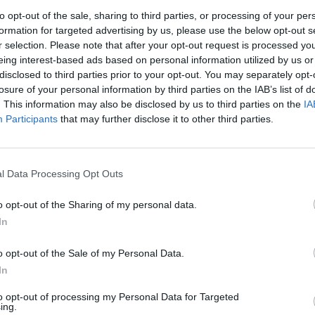
to opt-out of the sale, sharing to third parties, or processing of your per
 hetekben
világszerte megnőtt
a Tesla elleni
formation for targeted advertising by us, please use the below opt-out s
egasban, Franciaországban, Stockholmban és
r selection. Please note that after your opt-out request is processed y
y annak létesítményeit
. Ezek a támadások egyaránt
eing interest-based ads based on personal information utilized by us or
disclosed to third parties prior to your opt-out. You may separately opt-
t és szervizeket.
losure of your personal information by third parties on the IAB’s list of
. This information may also be disclosed by us to third parties on the
IA
evű nemzetközi tiltakozáshullám
állhat, amelyet
Participants
that may further disclose it to other third parties.
lvánulásai
váltottak ki. A mozgalom
több mint 200
 vezérigazgatója ellen. Bár a demonstrációk többsége
elekmények
történtek.
l Data Processing Opt Outs
o opt-out of the Sharing of my personal data.
In
zó Iroda (FBI)
már
külön munkacsoportot állított
o opt-out of the Sale of my Personal Data.
s célja a
vállalat infrastruktúrájának védelme
. Az
In
tt szervezett csoportok is állhatnak
, így nemcsak
nyegetés
is felmerült.
to opt-out of processing my Personal Data for Targeted
ing.