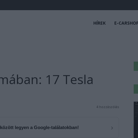
HÍREK
E-CARSHO
ómában: 17 Tesla
4 hozzászólás
›
 között legyen a Google-találatokban!