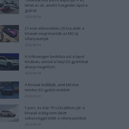
lehet az ok, amiért Szegeden épül a
gyáruk
2026-08-04
21 ezer előrendelés 20 óra alatt: a
kínaiak megrohanták az MG új
villanyautóját
2026-08-04
A Volkswagen bedobta azt a lapot
Kínában, amivel a helyi EV-gyártókat
akarja megelőzni
2026-08-04
A kínaiak leállítják, amit két éve
minden EV-gyártó imádott
2026-08-03
5 perc, és már 70 százalékon jár: a
kínaiak eddig nem látott
sebességgel töltik a villanyautóikat
2026-08-03