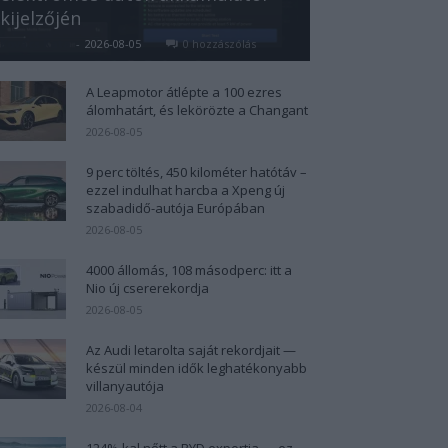
kijelzőjén
Kovács Kata
-
2026-08-05
0 hozzászólás
A Leapmotor átlépte a 100 ezres
álomhatárt, és lekörözte a Changant
2026-08-05
9 perc töltés, 450 kilométer hatótáv –
ezzel indulhat harcba a Xpeng új
szabadidő-autója Európában
2026-08-05
4000 állomás, 108 másodperc: itt a
Nio új csererekordja
2026-08-05
Az Audi letarolta saját rekordjait —
készül minden idők leghatékonyabb
villanyautója
2026-08-04
124%-kal nőtt a BYD exportja — ez