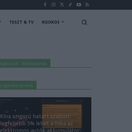
P
TESZT & TV
KISOKOS
Kapcsolat - Médiaajánlat
Legutolsó postok
Kína szigorú határt szabott:
legfeljebb 5% lehet a hiba az
elektromos autók akkumulátor-