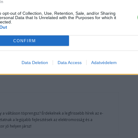
In
›
o opt-out of Collection, Use, Retention, Sale, and/or Sharing
, további tartalmakért!
ersonal Data that Is Unrelated with the Purposes for which it
lected.
Out
mos autó
Róma
Tesla
tűz
CONFIRM
Data Deletion
Data Access
Adatvédelem
 a váltáson töprengsz? Érdekelnek a legfrissebb hírek az e-
ztatnak a legújabb fejlesztések az elektromosság és a
or jó helyen jársz!