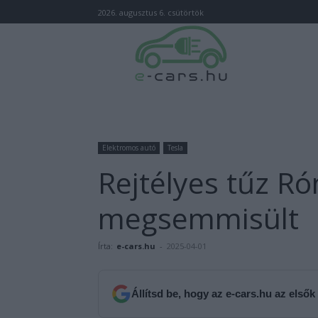
2026. augusztus 6. csütörtök
Elektromos autó
Tesla
Rejtélyes tűz R
megsemmisült
Írta:
e-cars.hu
-
2025-04-01
Állítsd be, hogy az e-cars.hu az elsők