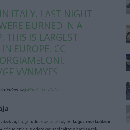
N ITALY. LAST NIGHT
 WERE BURNED IN A
. THIS IS LARGEST
 IN EUROPE. CC
ORGIAMELONI
.
/GFIVVNMYES
@RadioGenoa)
March 31, 2025
ója
sítette
, hogy tudnak az esetről, és
teljes mértékben
 A cég jelenleg is adatokat szolgáltat a hatóságok