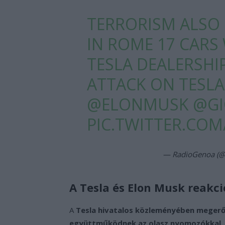
TERRORISM ALSO I
IN ROME 17 CARS
TESLA DEALERSHIP
ATTACK ON TESLA
@ELONMUSK
@GI
PIC.TWITTER.COM
— RadioGenoa (
A Tesla és Elon Musk reakci
A
Tesla hivatalos közleményében megerő
együttműködnek az olasz nyomozókkal
.