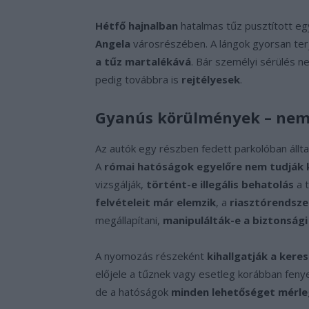
Hétfő hajnalban
hatalmas tűz pusztított e
Angela
városrészében. A lángok gyorsan ter
a tűz martalékává
. Bár személyi sérülés n
pedig továbbra is
rejtélyesek
.
Gyanús körülmények – nem 
Az autók egy részben fedett parkolóban állt
A
római hatóságok egyelőre nem tudják 
vizsgálják,
történt-e illegális behatolás
a t
felvételeit már elemzik
, a
riasztórendsz
megállapítani,
manipulálták-e a biztonság
A nyomozás részeként
kihallgatják a kere
előjele a tűznek vagy esetleg korábban fen
de a hatóságok
minden lehetőséget mérle