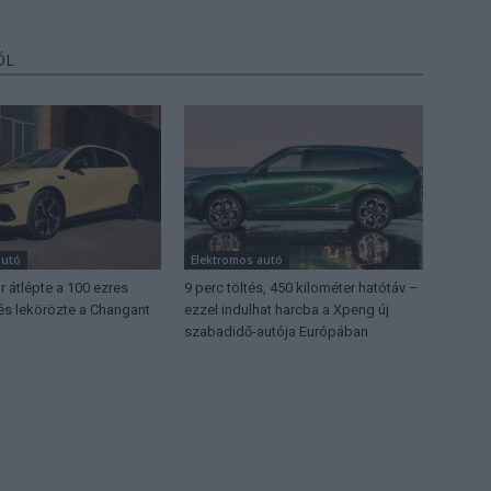
ŐL
autó
Elektromos autó
 átlépte a 100 ezres
9 perc töltés, 450 kilométer hatótáv –
 és lekörözte a Changant
ezzel indulhat harcba a Xpeng új
szabadidő-autója Európában