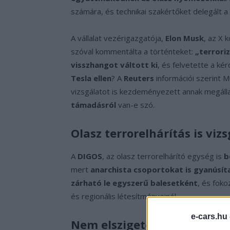
számára, és technikai szakértőket delegált a 
A vállalat vezérigazgatója,
Elon Musk
, az X 
szóval kommentálta a történteket:
„terrori
visszhangot váltott ki
, és felvetette a ké
Tesla ellen
? A
Reuters
információi szerint 
vizsgálatot is kezdeményezett annak megáll
támadásról
van-e szó.
Olasz terrorelhárítás is viz
A
DIGOS
, az olasz terrorelhárító egység is
b
mert
anarchista csoportokat is gyanúsít
zárható le egyszerű balesetként
, és foko
és regionális létesítményeinél.
e-cars.hu
Nem elszigetelt eset: globá