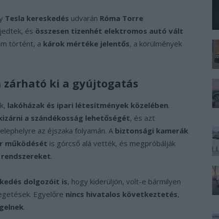
gy
Tesla kereskedés
udvarán
Róma Torre
jedtek, és
összesen tizenhét elektromos autó vált
em történt, a
károk mértéke jelentős
, a körülmények
zárható ki a gyújtogatás
ak,
lakóházak és ipari létesítmények közelében
.
kizárni a szándékosság lehetőségét
, és azt
elephelyre az éjszaka folyamán. A
biztonsági kamerák
er működését
is górcső alá vették, és megpróbálják
i rendszereket
.
skedés dolgozóit is
, hogy kiderüljön, volt-e bármilyen
yegetések. Egyelőre
nincs hivatalos következtetés
,
gelnek
.