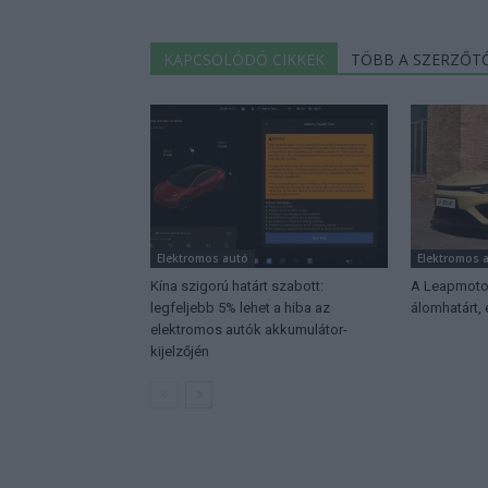
KAPCSOLÓDÓ CIKKEK
TÖBB A SZERZŐT
Elektromos autó
Elektromos 
Kína szigorú határt szabott:
A Leapmotor
legfeljebb 5% lehet a hiba az
álomhatárt,
elektromos autók akkumulátor-
kijelzőjén