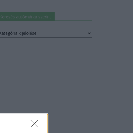
Keresés autómárka szerint
resés
utómárka
erint