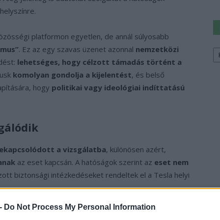
helyszínre.
közösségi platformon egyetlen, de annál súlyosabb
Ke
zmus”
. Ez az egy szavas üzenet azonnal
nemzetközi
a
rdést:
lehetséges, hogy célzott támadás történt a
sz
Musk
komolyan gondolja a kijelentést
, és belső
apítására, hogy
politikai vagy ideológiai indíttatású
sgálódik
ekapcsolódott a vizsgálatba
, különösen azért,
anak
az eset kapcsán. A hatóságok szerint az
eset nem
zott biztonsági intézkedéseket rendeltek el a Tesla helyi
 -
Do Not Process My Personal Information
lis támadáshullám a Tesla ellen