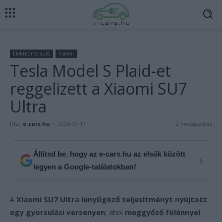
Elektromos autó
Xiaomi
Tesla Model S Plaid-et
reggelizett a Xiaomi SU7
Ultra
Írta:
e-cars.hu
-
2025-03-17
2 hozzászólás
Állítsd be, hogy az e-cars.hu az elsők között
›
legyen a Google-találatokban!
A
Xiaomi SU7 Ultra lenyűgöző teljesítményt nyújtott
egy gyorsulási versenyen
, ahol
meggyőző fölénnyel