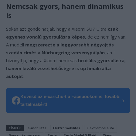
Nemcsak gyors, hanem dinamikus
is
Sokan azt gondolhatják, hogy a Xiaomi SU7 Ultra
csak
egyenes vonalú gyorsulásra képes
, de ez nem így van.
A modell
megszerezte a leggyorsabb négyajtós
szedán címét a Nürburgring versenypályán
, ami
bizonyítja, hogy a Xiaomi nemcsak
brutális gyorsulásra,
hanem kiváló vezethetőségre is optimalizálta
autóját
.
Kövesd az e-cars.hu-t a Facebookon is, további
›
tartalmakért!
CÍMKÉK
e-mobilitás
Elektromobilitás
Elektromos autó
Gyorsulási verseny
Tesla
Tesla Model S Plaid
Xiaomi