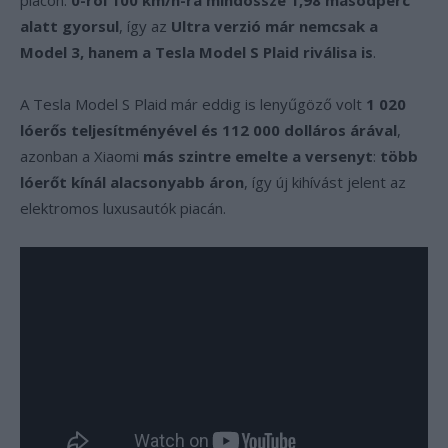
piacon.
0-ról 100 km/h-ra mindössze 1,98 másodperc
alatt gyorsul
, így az
Ultra verzió már nemcsak a
Model 3, hanem a Tesla Model S Plaid riválisa is
.
A Tesla Model S Plaid már eddig is lenyűgöző volt
1 020
lóerős teljesítményével és 112 000 dolláros árával
,
azonban a Xiaomi
más szintre emelte a versenyt
:
több
lóerőt kínál alacsonyabb áron
, így új kihívást jelent az
elektromos luxusautók piacán.