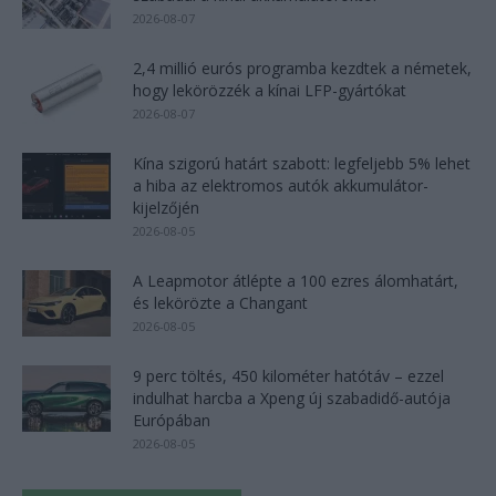
2026-08-07
2,4 millió eurós programba kezdtek a németek,
hogy lekörözzék a kínai LFP-gyártókat
2026-08-07
Kína szigorú határt szabott: legfeljebb 5% lehet
a hiba az elektromos autók akkumulátor-
kijelzőjén
2026-08-05
A Leapmotor átlépte a 100 ezres álomhatárt,
és lekörözte a Changant
2026-08-05
9 perc töltés, 450 kilométer hatótáv – ezzel
indulhat harcba a Xpeng új szabadidő-autója
Európában
2026-08-05