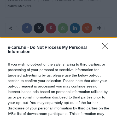
Xiaomi SU7 Ultra
e-cars.hu -
Do Not Process My Personal
Information
If you wish to opt-out of the sale, sharing to third parties, or
processing of your personal or sensitive information for
targeted advertising by us, please use the below opt-out
section to confirm your selection. Please note that after your
opt-out request is processed you may continue seeing
e-cars.hu
interest-based ads based on personal information utilized by
Elektromosan közlekedsz, vagy a váltáson töprengsz?
us or personal information disclosed to third parties prior to
Érdekelnek a legfrissebb hírek az e-autók világából, vagy
your opt-out. You may separately opt-out of the further
foglalkoztatnak a legújabb fejlesztések az elektromosság és a
disclosure of your personal information by third parties on the
fenntarthatóság területén? Akkor jó helyen jársz!
IAB’s list of downstream participants. This information may