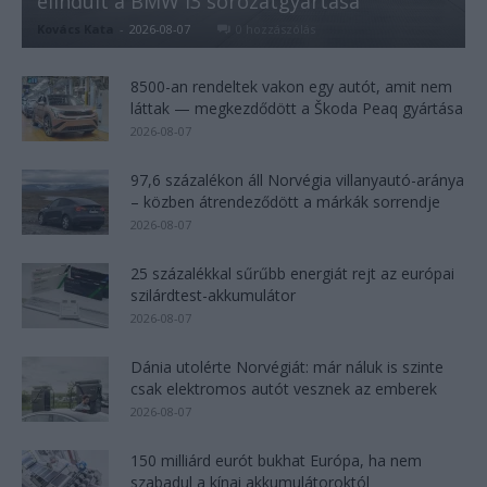
elindult a BMW i3 sorozatgyártása
Kovács Kata
-
2026-08-07
0 hozzászólás
8500-an rendeltek vakon egy autót, amit nem
láttak — megkezdődött a Škoda Peaq gyártása
2026-08-07
97,6 százalékon áll Norvégia villanyautó-aránya
– közben átrendeződött a márkák sorrendje
2026-08-07
25 százalékkal sűrűbb energiát rejt az európai
szilárdtest-akkumulátor
2026-08-07
Dánia utolérte Norvégiát: már náluk is szinte
csak elektromos autót vesznek az emberek
2026-08-07
150 milliárd eurót bukhat Európa, ha nem
szabadul a kínai akkumulátoroktól