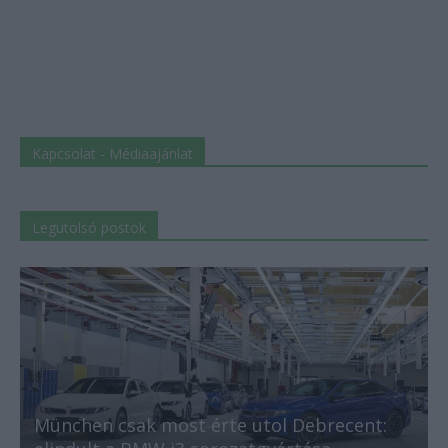
Kapcsolat - Médiaajánlat
Legutolsó postok
München csak most érte utol Debrecent: