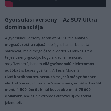
Gyorsulási verseny – Az SU7 Ultra
dominanciája
A gyorsulási verseny során az SU7 Ultra
enyhén
megcsúszott a rajtnál
, de így is hamar behozta
hátrányát, majd megelőzte a Model S Plaid-et. Ez a
teljesítmény igazolja, hogy a Xiaomi nemcsak
megfizethető, hanem
világszínvonalú elektromos
autókat
is képes gyártani. A Tesla Model S
Plaid
korábban szuperautó-teljesítményt hozott
elérhető áron
, de most
a Xiaomi még ennél is tovább
ment
:
1 500 lóerőt kínál kevesebb mint 75 000
dollárért
, ami az elektromos autózás új korszakát
jelentheti.