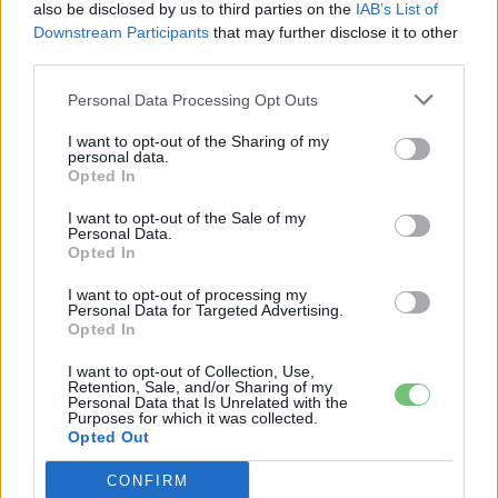
also be disclosed by us to third parties on the
IAB’s List of
Downstream Participants
that may further disclose it to other
third parties.
KAPCSOLÓDÓ CIKKEK
TÖBB A SZERZŐTŐL
Personal Data Processing Opt Outs
München csak most érte utol
I want to opt-out of the Sharing of my
personal data.
Debrecent: elindult a BMW i3
Opted In
sorozatgyártása
BMW
I want to opt-out of the Sale of my
Personal Data.
8500-an rendeltek vakon egy autót,
Opted In
amit nem láttak — megkezdődött a
Elektromos
Škoda Peaq gyártása
I want to opt-out of processing my
autó
Personal Data for Targeted Advertising.
Opted In
97,6 százalékon áll Norvégia
I want to opt-out of Collection, Use,
villanyautó-aránya – közben
Retention, Sale, and/or Sharing of my
Elektromos
átrendeződött a márkák sorrendje
Personal Data that Is Unrelated with the
autó
Purposes for which it was collected.
Opted Out
CONFIRM