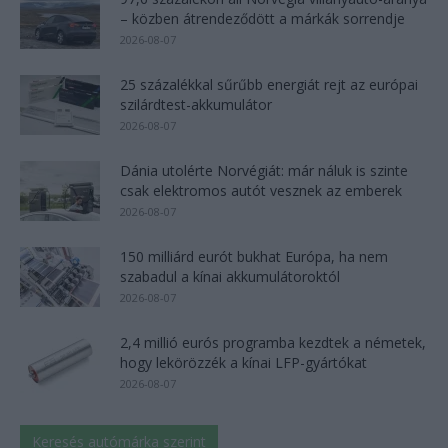
– közben átrendeződött a márkák sorrendje
2026-08-07
25 százalékkal sűrűbb energiát rejt az európai
szilárdtest-akkumulátor
2026-08-07
Dánia utolérte Norvégiát: már náluk is szinte
csak elektromos autót vesznek az emberek
2026-08-07
150 milliárd eurót bukhat Európa, ha nem
szabadul a kínai akkumulátoroktól
2026-08-07
2,4 millió eurós programba kezdtek a németek,
hogy lekörözzék a kínai LFP-gyártókat
2026-08-07
Keresés autómárka szerint