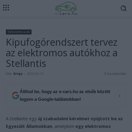
Elektromos autó
Kipufogórendszert tervez
az elektromos autókhoz a
Stellantis
Írta:
Eriqo
-
2025-02-13
0 hozzászólás
Állítsd be, hogy az e-cars.hu az elsők között
›
legyen a Google-találatokban!
A Stellantis egy
új szabadalmi kérelmet nyújtott be az
Egyesült Államokban
, amelyben
egy elektromos