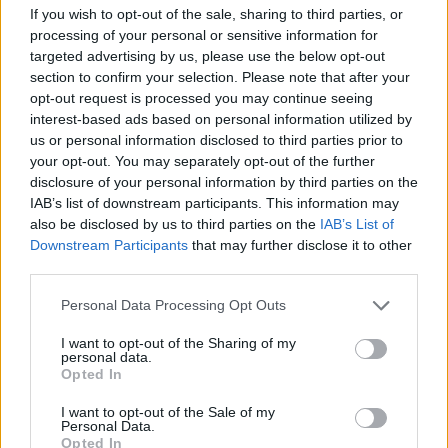
If you wish to opt-out of the sale, sharing to third parties, or
processing of your personal or sensitive information for
targeted advertising by us, please use the below opt-out
CÍMKÉK
e-mobilitás
Elektromobilitás
Elektromos autó
section to confirm your selection. Please note that after your
Fejlesztés
Kipufogó
stellantis
opt-out request is processed you may continue seeing
interest-based ads based on personal information utilized by
us or personal information disclosed to third parties prior to
your opt-out. You may separately opt-out of the further
disclosure of your personal information by third parties on the
IAB’s list of downstream participants. This information may
also be disclosed by us to third parties on the
IAB’s List of
Downstream Participants
that may further disclose it to other
third parties.
Personal Data Processing Opt Outs
I want to opt-out of the Sharing of my
personal data.
Opted In
Eriqo
I want to opt-out of the Sale of my
Personal Data.
Főállásban Informatikus kocka, de lelkében elkötelezett gamer,
Opted In