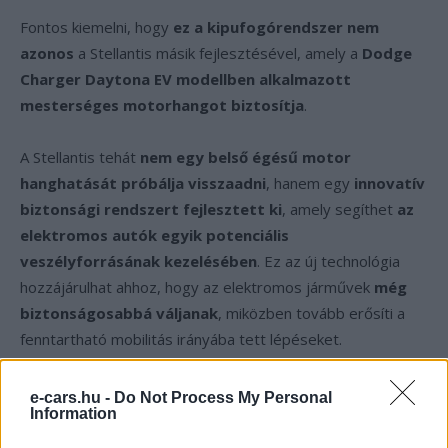
Fontos kiemelni, hogy
ez a kipufogórendszer nem
azonos
a Stellantis másik fejlesztésével, amely a
Dodge
Charger Daytona EV modellben alkalmazott
mesterséges motorhangot biztosítja
.
A Stellantis tehát
nem egy belső égésű motor
hanghatását próbálja visszaadni
, hanem egy
innovatív
biztonsági rendszert fejlesztett ki
, amely segíthet
az
elektromos autók egyik potenciális
veszélyforrásának kezelésében
. Ez az új technológia
hozzájárulhat ahhoz, hogy az elektromos járművek
még
biztonságosabbá váljanak
, miközben tovább erősíti a
fenntartható mobilitás irányába tett lépéseket.
e-cars.hu -
Do Not Process My Personal
Kövesd az e-cars.hu-t a Facebookon is, további
Information
›
tartalmakért!