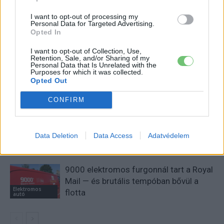
kütyü és immár e-autó rajongó!
I want to opt-out of processing my
Personal Data for Targeted Advertising.
Opted In
KAPCSOLÓDÓ CIKKEK
TÖBB A SZERZŐTŐL
I want to opt-out of Collection, Use,
Retention, Sale, and/or Sharing of my
Personal Data that Is Unrelated with the
Purposes for which it was collected.
Tesla: visszatért a régi árazás a magyar
Opted Out
Supercharger-hálózaton
Elektromos
autó
CONFIRM
30 000 dollár alá szorult a Ford
elektromos pickupjának ára, és nevet is
Data Deletion
Data Access
Adatvédelem
Elektromos
kapott a modell
autó
9000 elektromos furgonnál tart a Royal
Mail — és brutális tempóban bővül a
Elektromos
flotta
autó