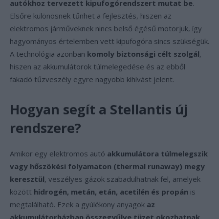
autókhoz tervezett kipufogórendszert mutat be
.
Elsőre különösnek tűnhet a fejlesztés, hiszen az
elektromos járműveknek nincs belső égésű motorjuk, így
hagyományos értelemben vett kipufogóra sincs szükségük.
A technológia azonban
komoly biztonsági célt szolgál
,
hiszen az akkumulátorok túlmelegedése és az ebből
fakadó tűzveszély egyre nagyobb kihívást jelent.
Hogyan segít a Stellantis új
rendszere?
Amikor egy elektromos autó
akkumulátora túlmelegszik
vagy hőszökési folyamaton (thermal runaway) megy
keresztül
, veszélyes gázok szabadulhatnak fel, amelyek
között
hidrogén, metán, etán, acetilén és propán
is
megtalálható. Ezek a gyúlékony anyagok
az
akkumulátorházban összegyűlve tüzet okozhatnak
,