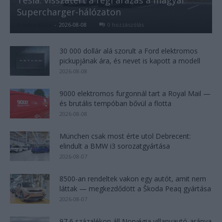
Supercharger-hálózaton
Kovács Kata
-
2026-08-08
0 hozzászólás
30 000 dollár alá szorult a Ford elektromos
pickupjának ára, és nevet is kapott a modell
2026-08-08
9000 elektromos furgonnál tart a Royal Mail —
és brutális tempóban bővül a flotta
2026-08-08
München csak most érte utol Debrecent:
elindult a BMW i3 sorozatgyártása
2026-08-07
8500-an rendeltek vakon egy autót, amit nem
láttak — megkezdődött a Škoda Peaq gyártása
2026-08-07
97,6 százalékon áll Norvégia villanyautó-aránya