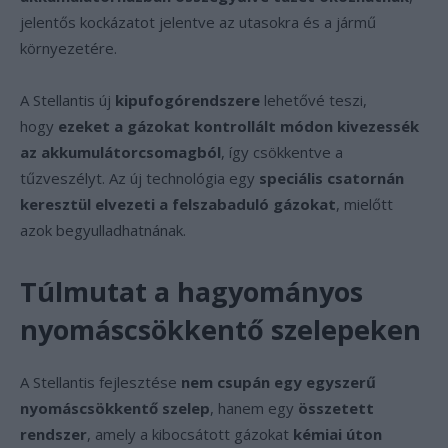
jelentős kockázatot jelentve az utasokra és a jármű
környezetére.
A Stellantis új
kipufogórendszere
lehetővé teszi,
hogy
ezeket a gázokat kontrollált módon kivezessék
az akkumulátorcsomagból
, így csökkentve a
tűzveszélyt. Az új technológia egy
speciális csatornán
keresztül elvezeti a felszabaduló gázokat
, mielőtt
azok begyulladhatnának.
Túlmutat a hagyományos
nyomáscsökkentő szelepeken
A Stellantis fejlesztése
nem csupán egy egyszerű
nyomáscsökkentő szelep
, hanem egy
összetett
rendszer
, amely a kibocsátott gázokat
kémiai úton