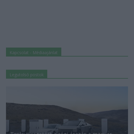
Kapcsolat - Médiaajánlat
Legutolsó postok
Tesla: visszatért a régi árazás a magyar