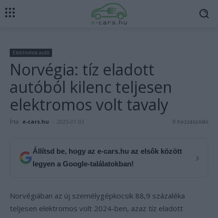
Elektromos autó
Norvégia: tíz eladott
autóból kilenc teljesen
elektromos volt tavaly
Írta:
e-cars.hu
-
2025-01-03
0 hozzászólás
Állítsd be, hogy az e-cars.hu az elsők között
›
legyen a Google-találatokban!
Norvégiában az új személygépkocsik 88,9 százaléka
teljesen elektromos volt 2024-ben, azaz tíz eladott