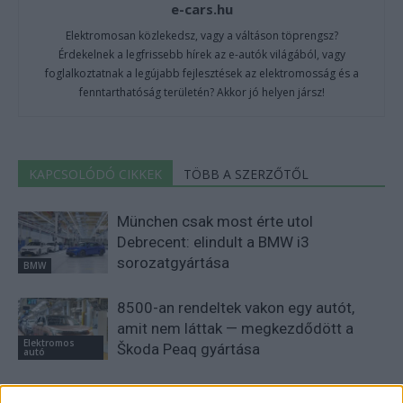
e-cars.hu
Elektromosan közlekedsz, vagy a váltáson töprengsz?
Érdekelnek a legfrissebb hírek az e-autók világából, vagy
foglalkoztatnak a legújabb fejlesztések az elektromosság és a
fenntarthatóság területén? Akkor jó helyen jársz!
KAPCSOLÓDÓ CIKKEK
TÖBB A SZERZŐTŐL
München csak most érte utol
Debrecent: elindult a BMW i3
sorozatgyártása
BMW
8500-an rendeltek vakon egy autót,
amit nem láttak — megkezdődött a
Elektromos
Škoda Peaq gyártása
autó
97,6 százalékon áll Norvégia