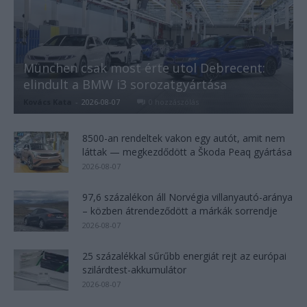
München csak most érte utol Debrecent:
elindult a BMW i3 sorozatgyártása
Kovács Kata
-
2026-08-07
0 hozzászólás
8500-an rendeltek vakon egy autót, amit nem
láttak — megkezdődött a Škoda Peaq gyártása
2026-08-07
97,6 százalékon áll Norvégia villanyautó-aránya
– közben átrendeződött a márkák sorrendje
2026-08-07
25 százalékkal sűrűbb energiát rejt az európai
szilárdtest-akkumulátor
2026-08-07