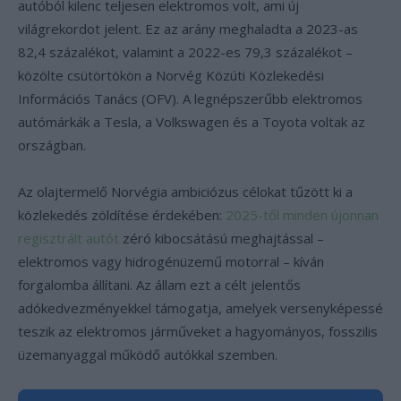
autóból kilenc teljesen elektromos volt, ami új
világrekordot jelent. Ez az arány meghaladta a 2023-as
82,4 százalékot, valamint a 2022-es 79,3 százalékot –
közölte csütörtökön a Norvég Közúti Közlekedési
Információs Tanács (OFV). A legnépszerűbb elektromos
autómárkák a Tesla, a Volkswagen és a Toyota voltak az
országban.
Az olajtermelő Norvégia ambiciózus célokat tűzött ki a
közlekedés zöldítése érdekében:
2025-től minden újonnan
regisztrált autót
zéró kibocsátású meghajtással –
elektromos vagy hidrogénüzemű motorral – kíván
forgalomba állítani. Az állam ezt a célt jelentős
adókedvezményekkel támogatja, amelyek versenyképessé
teszik az elektromos járműveket a hagyományos, fosszilis
üzemanyaggal működő autókkal szemben.