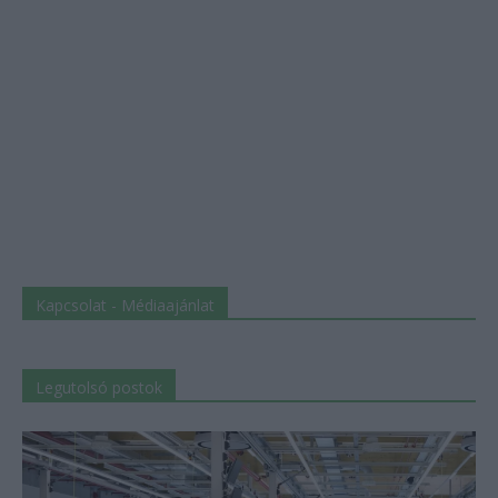
Kapcsolat - Médiaajánlat
Legutolsó postok