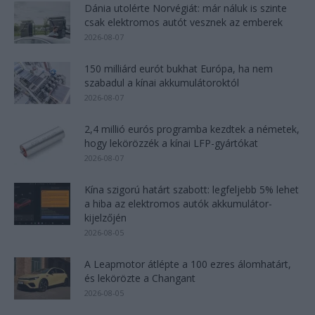
Dánia utolérte Norvégiát: már náluk is szinte
csak elektromos autót vesznek az emberek
2026-08-07
150 milliárd eurót bukhat Európa, ha nem
szabadul a kínai akkumulátoroktól
2026-08-07
2,4 millió eurós programba kezdtek a németek,
hogy lekörözzék a kínai LFP-gyártókat
2026-08-07
Kína szigorú határt szabott: legfeljebb 5% lehet
a hiba az elektromos autók akkumulátor-
kijelzőjén
2026-08-05
A Leapmotor átlépte a 100 ezres álomhatárt,
és lekörözte a Changant
2026-08-05