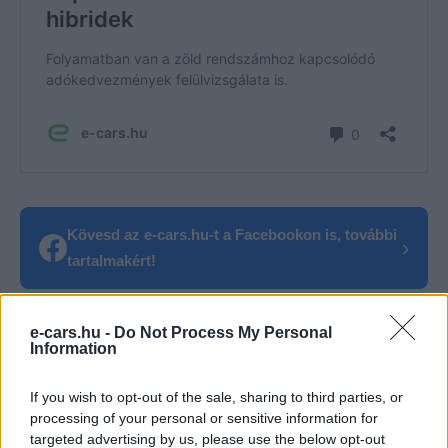
Kövesd az e-cars.hu-t a Facebookon is, további
›
tartalmakért!
e-cars.hu -
Do Not Process My Personal
CÍMKÉK
Budapest
e-mobilitás
Elektromobilitás
Information
Elektromos autó
Magyarország
Parkolás
Zöld rendszám
If you wish to opt-out of the sale, sharing to third parties, or
processing of your personal or sensitive information for
targeted advertising by us, please use the below opt-out