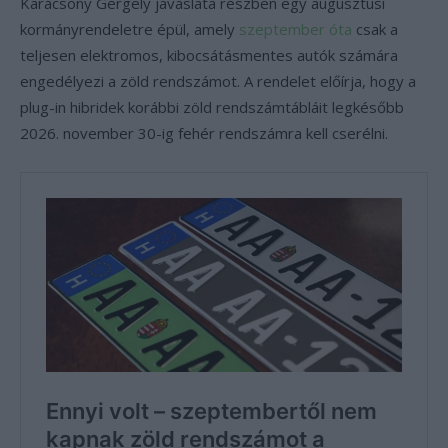
Karácsony Gergely javaslata részben egy augusztusi
kormányrendeletre épül, amely
szeptember óta
csak a
teljesen elektromos, kibocsátásmentes autók számára
engedélyezi a zöld rendszámot. A rendelet előírja, hogy a
plug-in hibridek korábbi zöld rendszámtábláit legkésőbb
2026. november 30-ig fehér rendszámra kell cserélni.