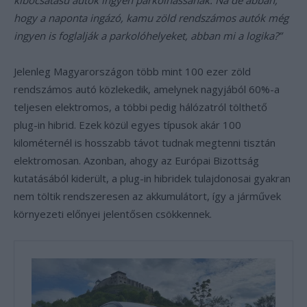
kibocsátású autók ingyen parkolhassanak. Na de abban,
hogy a naponta ingázó, kamu zöld rendszámos autók még
ingyen is foglalják a parkolóhelyeket, abban mi a logika?”
Jelenleg Magyarországon több mint 100 ezer zöld
rendszámos autó közlekedik, amelynek nagyjából 60%-a
teljesen elektromos, a többi pedig hálózatról tölthető
plug-in hibrid. Ezek közül egyes típusok akár 100
kilométernél is hosszabb távot tudnak megtenni tisztán
elektromosan. Azonban, ahogy az Európai Bizottság
kutatásából kiderült, a plug-in hibridek tulajdonosai gyakran
nem töltik rendszeresen az akkumulátort, így a járművek
környezeti előnyei jelentősen csökkennek.