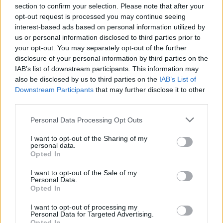
section to confirm your selection. Please note that after your
opt-out request is processed you may continue seeing
interest-based ads based on personal information utilized by
us or personal information disclosed to third parties prior to
your opt-out. You may separately opt-out of the further
disclosure of your personal information by third parties on the
IAB’s list of downstream participants. This information may
also be disclosed by us to third parties on the
IAB’s List of
Downstream Participants
that may further disclose it to other
third parties.
e-cars.hu
Personal Data Processing Opt Outs
Elektromosan közlekedsz, vagy a váltáson töprengsz?
I want to opt-out of the Sharing of my
Érdekelnek a legfrissebb hírek az e-autók világából, vagy
personal data.
foglalkoztatnak a legújabb fejlesztések az elektromosság és a
Opted In
fenntarthatóság területén? Akkor jó helyen jársz!
I want to opt-out of the Sale of my
Personal Data.
Opted In
KAPCSOLÓDÓ CIKKEK
TÖBB A SZERZŐTŐL
I want to opt-out of processing my
Personal Data for Targeted Advertising.
Opted In