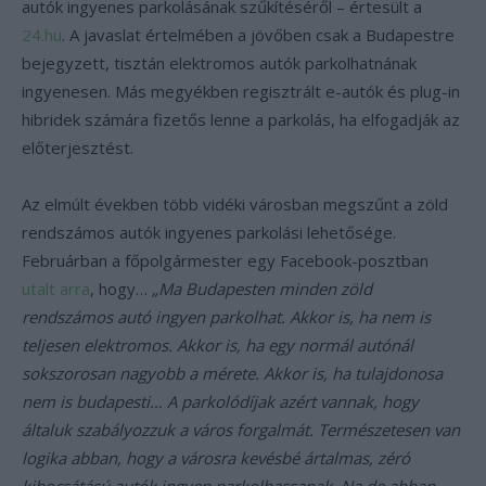
autók ingyenes parkolásának szűkítéséről – értesült a
24.hu
. A javaslat értelmében a jövőben csak a Budapestre
bejegyzett, tisztán elektromos autók parkolhatnának
ingyenesen. Más megyékben regisztrált e-autók és plug-in
hibridek számára fizetős lenne a parkolás, ha elfogadják az
előterjesztést.
Az elmúlt években több vidéki városban megszűnt a zöld
rendszámos autók ingyenes parkolási lehetősége.
Februárban a főpolgármester egy Facebook-posztban
utalt arra
, hogy…
„Ma Budapesten minden zöld
rendszámos autó ingyen parkolhat. Akkor is, ha nem is
teljesen elektromos. Akkor is, ha egy normál autónál
sokszorosan nagyobb a mérete. Akkor is, ha tulajdonosa
nem is budapesti… A parkolódíjak azért vannak, hogy
általuk szabályozzuk a város forgalmát. Természetesen van
logika abban, hogy a városra kevésbé ártalmas, zéró