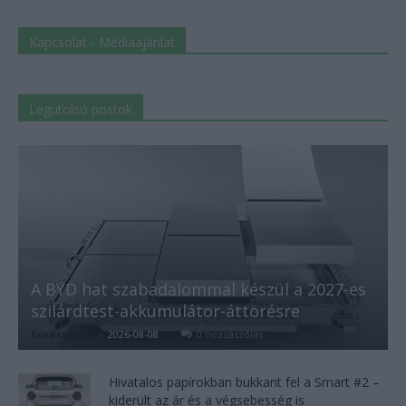
Kapcsolat - Médiaajánlat
Legutolsó postok
A BYD hat szabadalommal készül a 2027-es
szilárdtest-akkumulátor-áttörésre
Kovács Kata
-
2026-08-08
0 hozzászólás
Hivatalos papírokban bukkant fel a Smart #2 –
kiderült az ár és a végsebesség is