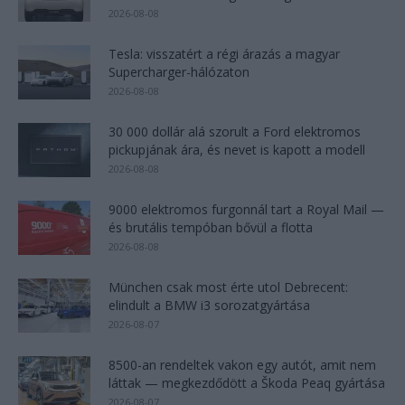
2026-08-08
Tesla: visszatért a régi árazás a magyar
Supercharger-hálózaton
2026-08-08
30 000 dollár alá szorult a Ford elektromos
pickupjának ára, és nevet is kapott a modell
2026-08-08
9000 elektromos furgonnál tart a Royal Mail —
és brutális tempóban bővül a flotta
2026-08-08
München csak most érte utol Debrecent:
elindult a BMW i3 sorozatgyártása
2026-08-07
8500-an rendeltek vakon egy autót, amit nem
láttak — megkezdődött a Škoda Peaq gyártása
2026-08-07