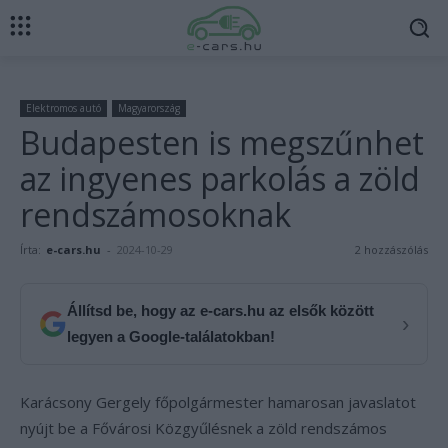
Elektromos autó
Magyarország
Budapesten is megszűnhet
az ingyenes parkolás a zöld
rendszámosoknak
Írta:
e-cars.hu
-
2024-10-29
2 hozzászólás
Állítsd be, hogy az e-cars.hu az elsők között
›
legyen a Google-találatokban!
Karácsony Gergely főpolgármester hamarosan javaslatot
nyújt be a Fővárosi Közgyűlésnek a zöld rendszámos