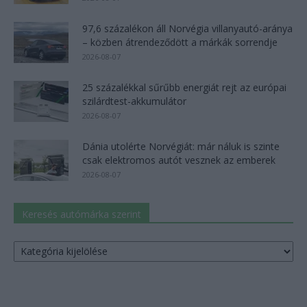
97,6 százalékon áll Norvégia villanyautó-aránya
– közben átrendeződött a márkák sorrendje
2026-08-07
25 százalékkal sűrűbb energiát rejt az európai
szilárdtest-akkumulátor
2026-08-07
Dánia utolérte Norvégiát: már náluk is szinte
csak elektromos autót vesznek az emberek
2026-08-07
Keresés autómárka szerint
Keresés
autómárka
szerint