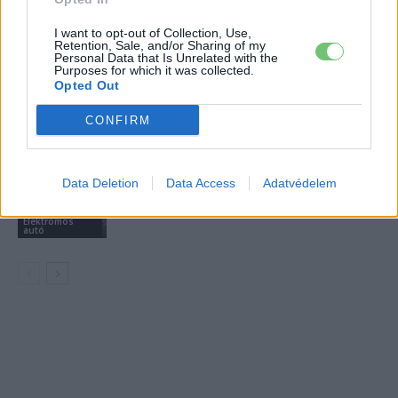
A BYD hat szabadalommal készül a
I want to opt-out of Collection, Use,
2027-es szilárdtest-akkumulátor-
Retention, Sale, and/or Sharing of my
áttörésre
Personal Data that Is Unrelated with the
Akkumulátor
Purposes for which it was collected.
Opted Out
Hivatalos papírokban bukkant fel a
Smart #2 – kiderült az ár és a
CONFIRM
Elektromos
végsebesség is
autó
Data Deletion
Data Access
Adatvédelem
Tesla: visszatért a régi árazás a magyar
Supercharger-hálózaton
Elektromos
autó