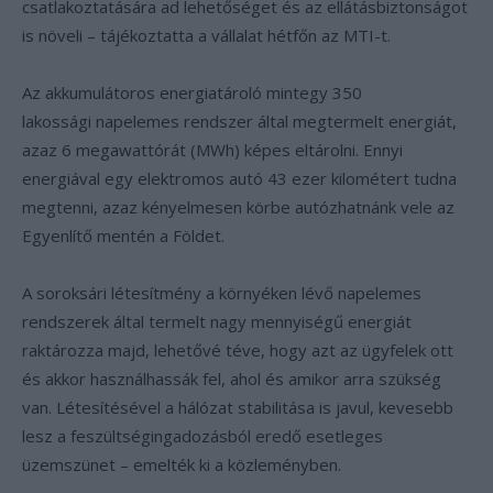
csatlakoztatására ad lehetőséget és az ellátásbiztonságot
is növeli – tájékoztatta a vállalat hétfőn az MTI-t.
Az akkumulátoros energiatároló mintegy 350
lakossági napelemes rendszer által megtermelt energiát,
azaz 6 megawattórát (MWh) képes eltárolni. Ennyi
energiával egy elektromos autó 43 ezer kilométert tudna
megtenni, azaz kényelmesen körbe autózhatnánk vele az
Egyenlítő mentén a Földet.
A soroksári létesítmény a környéken lévő napelemes
rendszerek által termelt nagy mennyiségű energiát
raktározza majd, lehetővé téve, hogy azt az ügyfelek ott
és akkor használhassák fel, ahol és amikor arra szükség
van. Létesítésével a hálózat stabilitása is javul, kevesebb
lesz a feszültségingadozásból eredő esetleges
üzemszünet – emelték ki a közleményben.