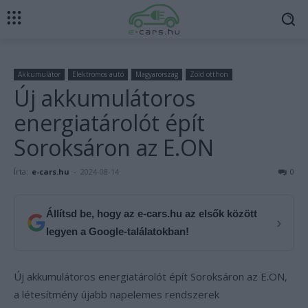
Akkumulátor
Elektromos autó
Magyarország
Zöld otthon
Új akkumulátoros
energiatárolót épít
Soroksáron az E.ON
Írta:
e-cars.hu
-
2024-08-14
0
Állítsd be, hogy az e-cars.hu az elsők között
›
legyen a Google-találatokban!
Új akkumulátoros energiatárolót épít Soroksáron az E.ON,
a létesítmény újabb napelemes rendszerek