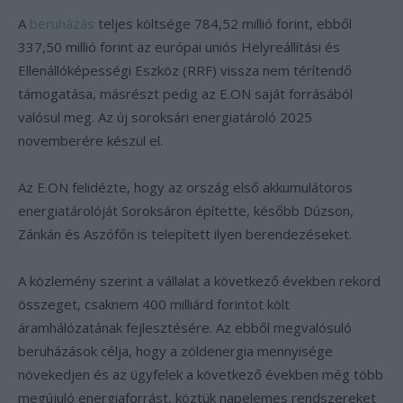
A
beruházás
teljes költsége 784,52 millió forint, ebből
337,50 millió forint az európai uniós Helyreállítási és
Ellenállóképességi Eszköz (RRF) vissza nem térítendő
támogatása, másrészt pedig az E.ON saját forrásából
valósul meg. Az új soroksári energiatároló 2025
novemberére készül el.
Az E.ON felidézte, hogy az ország első akkumulátoros
energiatárolóját Soroksáron építette, később Dúzson,
Zánkán és Aszófőn is telepített ilyen berendezéseket.
A közlemény szerint a vállalat a következő években rekord
összeget, csaknem 400 milliárd forintot költ
áramhálózatának fejlesztésére. Az ebből megvalósuló
beruházások célja, hogy a zöldenergia mennyisége
növekedjen és az ügyfelek a következő években még több
megújuló energiaforrást, köztük napelemes rendszereket