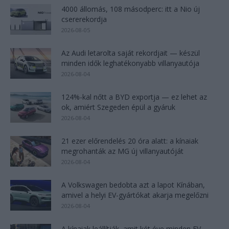
4000 állomás, 108 másodperc: itt a Nio új
csererekordja
2026-08-05
Az Audi letarolta saját rekordjait — készül
minden idők leghatékonyabb villanyautója
2026-08-04
124%-kal nőtt a BYD exportja — ez lehet az
ok, amiért Szegeden épül a gyáruk
2026-08-04
21 ezer előrendelés 20 óra alatt: a kínaiak
megrohanták az MG új villanyautóját
2026-08-04
A Volkswagen bedobta azt a lapot Kínában,
amivel a helyi EV-gyártókat akarja megelőzni
2026-08-04
A kínaiak leállítják, amit két éve minden EV-