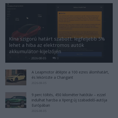
Kína szigorú határt szabott: legfeljebb 5%
lehet a hiba az elektromos autók
akkumulátor-kijelzőjén
Kovács Kata
-
2026-08-05
0
A Leapmotor átlépte a 100 ezres álomhatárt,
és lekörözte a Changant
2026-08-05
9 perc töltés, 450 kilométer hatótáv – ezzel
indulhat harcba a Xpeng új szabadidő-autója
Európában
2026-08-05