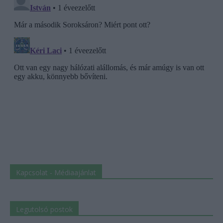
Kapcsolat - Médiaajánlat
Legutolsó postok