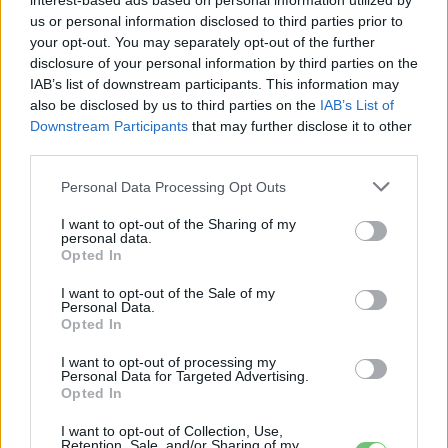
interest-based ads based on personal information utilized by
Elektromos
autó
us or personal information disclosed to third parties prior to
your opt-out. You may separately opt-out of the further
9 perc töltés, 450 kilométer hatótáv –
disclosure of your personal information by third parties on the
ezzel indulhat harcba a Xpeng új
IAB’s list of downstream participants. This information may
Elektromos
also be disclosed by us to third parties on the
IAB’s List of
szabadidő-autója Európában
autó
Downstream Participants
that may further disclose it to other
third parties.
Personal Data Processing Opt Outs
I want to opt-out of the Sharing of my
personal data.
Opted In
I want to opt-out of the Sale of my
Personal Data.
Opted In
I want to opt-out of processing my
Personal Data for Targeted Advertising.
Opted In
I want to opt-out of Collection, Use,
Retention, Sale, and/or Sharing of my