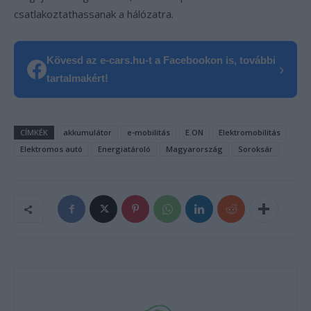
csatlakoztathassanak a hálózatra.
Kövesd az e-cars.hu-t a Facebookon is, további
›
tartalmakért!
CÍMKÉK
akkumulátor
e-mobilitás
E.ON
Elektromobilitás
Elektromos autó
Energiatároló
Magyarország
Soroksár