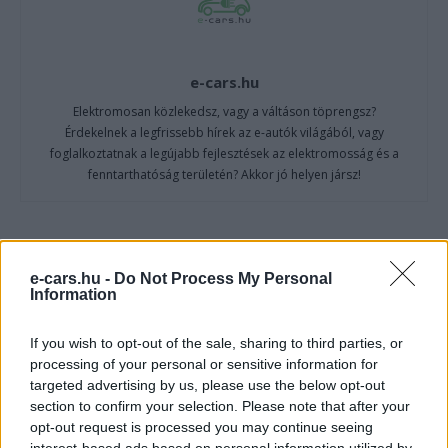
e-cars.hu
Elektromosan közlekedsz, vagy a váltáson töprengsz?
Érdekelnek a legfrissebb hírek az e-autók világából, vagy
foglalkoztatnak a legújabb fejlesztések az elektromosság és a
fenntarthatóság területén? Akkor jó helyen jársz!
KAPCSOLÓDÓ CIKKEK
TÖBB A SZERZŐTŐL
e-cars.hu -
Do Not Process My Personal
Information
Kína szigorú határt szabott: legfeljebb
5% lehet a hiba az elektromos autók
If you wish to opt-out of the sale, sharing to third parties, or
Elektromos
akkumulátor-kijelzőjén
processing of your personal or sensitive information for
autó
targeted advertising by us, please use the below opt-out
section to confirm your selection. Please note that after your
A Leapmotor átlépte a 100 ezres
opt-out request is processed you may continue seeing
álomhatárt, és lekörözte a Changant