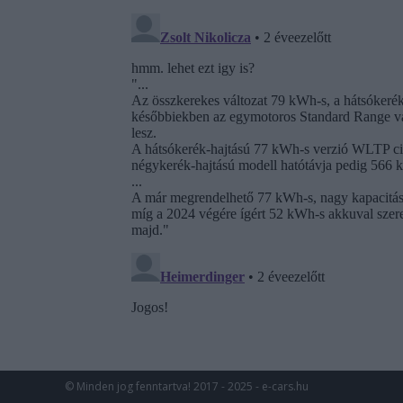
© Minden jog fenntartva! 2017 - 2025 - e-cars.hu