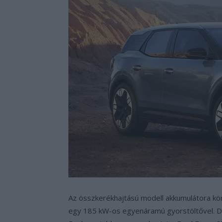
Az összkerékhajtású modell akkumulátora kör
egy 185 kW-os egyenáramú gyorstöltővel. De