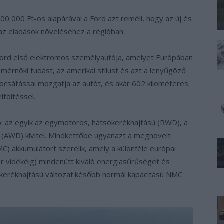
00 000 Ft-os alapárával a Ford azt reméli, hogy az új és
 az eladások növeléséhez a régióban.
 Ford első elektromos személyautója, amelyet Európában
mérnöki tudást, az amerikai stílust és azt a lenyűgöző
ibocsátással mozgatja az autót, és akár 602 kilométeres
ltöltéssel.
tó: az egyik az egymotoros, hátsókerékhajtású (RWD), a
 (AWD) kivitel. Mindkettőbe ugyanazt a megnövelt
MC) akkumulátort szerelik, amely a különféle európai
er vidékéig) mindenütt kiváló energiasűrűséget és
kerékhajtású változat
később normál kapacitású NMC