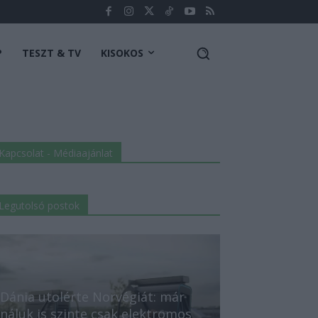
P
TESZT & TV
KISOKOS
Kapcsolat - Médiaajánlat
Legutolsó postok
Dánia utolérte Norvégiát: már
náluk is szinte csak elektromos