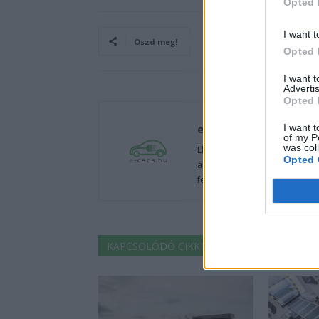
Opted 
I want t
Oszd meg!
Opted 
I want 
Advertis
Opted 
e-cars.hu
I want t
of my P
was col
Elektromosan közlekedsz, vagy
Opted 
autók világából, vagy foglalko
fenntarthatóság területén? Akk
KAPCSOLÓDÓ CIKKEK
TÖBB A SZERZŐT