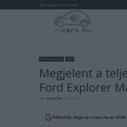
2026. augusztus 7. péntek
Elektromos autó
Ford
Megjelent a tel
Ford Explorer 
Írta:
e-cars.hu
-
2024-03-27
Állítsd be, hogy az e-cars.hu az elsők