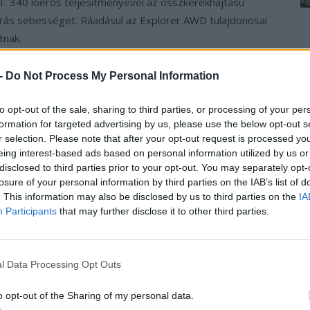
ST: 340 lóerős teljesítményével az összkerékhajtású
órás sebességet. Ráadásul az Explorer AWD tulajdonosai
tnak.
onsole tárolóval és a biztonságosan zárható My Private
 -
Do Not Process My Personal Information
Ke
 liter csomagtér-kapacitással számolhatnak.
a
to opt-out of the sale, sharing to third parties, or processing of your per
sz
formation for targeted advertising by us, please use the below opt-out s
t Ford Kölni EV Központban gyártott új, elektromos
r selection. Please note that after your opt-out request is processed y
mál kapacitású akkumulátorral, és 18 200 000 Ft a
eing interest-based ads based on personal information utilized by us or
lók részletesen tájékozódhatnak a ford.hu hivatalos
disclosed to third parties prior to your opt-out. You may separately opt-
losure of your personal information by third parties on the IAB’s list of
. This information may also be disclosed by us to third parties on the
IA
Participants
that may further disclose it to other third parties.
›
, további tartalmakért!
l Data Processing Opt Outs
mos autó
Ford
Ford Explorer
Megjelenés
o opt-out of the Sharing of my personal data.