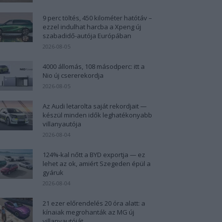
9 perc töltés, 450 kilométer hatótáv –
ezzel indulhat harcba a Xpeng új
szabadidő-autója Európában
2026-08-05
4000 állomás, 108 másodperc: itt a
Nio új csererekordja
2026-08-05
Az Audi letarolta saját rekordjait —
készül minden idők leghatékonyabb
villanyautója
2026-08-04
124%-kal nőtt a BYD exportja — ez
lehet az ok, amiért Szegeden épül a
gyáruk
2026-08-04
21 ezer előrendelés 20 óra alatt: a
kínaiak megrohanták az MG új
villanyautóját