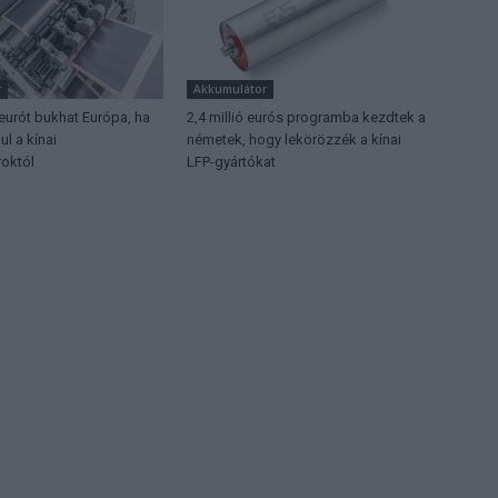
r
Akkumulátor
 eurót bukhat Európa, ha
2,4 millió eurós programba kezdtek a
l a kínai
németek, hogy lekörözzék a kínai
októl
LFP-gyártókat