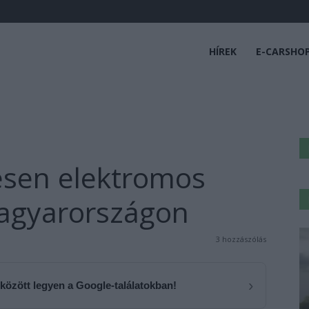
HÍREK
E-CARSHO
jesen elektromos
Magyarországon
3 hozzászólás
›
 között legyen a Google-találatokban!