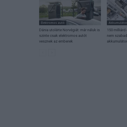
Elektromos autó
Akkumuláto
Dánia utolérte Norvégiát: már náluk is
150 milliárd
szinte csak elektromos autót
nem szabadu
vesznek az emberek
akkumulátor