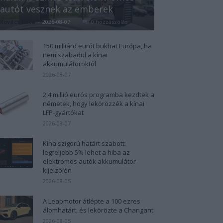
autót vesznek az emberek
Kovács Kata
-
2026-08-07
0 hozzászólás
150 milliárd eurót bukhat Európa, ha
nem szabadul a kínai
akkumulátoroktól
2026-08-07
2,4 millió eurós programba kezdtek a
németek, hogy lekörözzék a kínai
LFP-gyártókat
2026-08-07
Kína szigorú határt szabott:
legfeljebb 5% lehet a hiba az
elektromos autók akkumulátor-
kijelzőjén
2026-08-05
A Leapmotor átlépte a 100 ezres
álomhatárt, és lekörözte a Changant
2026-08-05