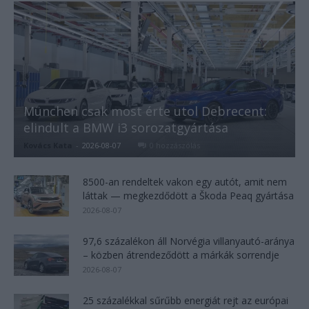
München csak most érte utol Debrecent:
elindult a BMW i3 sorozatgyártása
Kovács Kata
-
2026-08-07
0 hozzászólás
8500-an rendeltek vakon egy autót, amit nem
láttak — megkezdődött a Škoda Peaq gyártása
2026-08-07
97,6 százalékon áll Norvégia villanyautó-aránya
– közben átrendeződött a márkák sorrendje
2026-08-07
25 százalékkal sűrűbb energiát rejt az európai