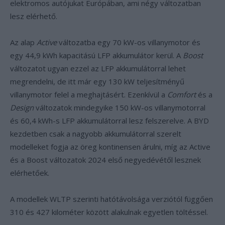
elektromos autójukat Európában, ami négy változatban
lesz elérhető.
Az alap
Active
változatba egy 70 kW-os villanymotor és
egy 44,9 kWh kapacitású LFP akkumulátor kerül. A
Boost
változatot ugyan ezzel az LFP akkumulátorral lehet
megrendelni, de itt már egy 130 kW teljesítményű
villanymotor felel a meghajtásért. Ezenkívül a
Comfort
és a
Design
változatok mindegyike 150 kW-os villanymotorral
és 60,4 kWh-s LFP akkumulátorral lesz felszerelve. A BYD
kezdetben csak a nagyobb akkumulátorral szerelt
modelleket fogja az öreg kontinensen árulni, míg az Active
és a Boost változatok 2024 első negyedévétől lesznek
elérhetőek.
A modellek WLTP szerinti hatótávolsága verziótól függően
310 és 427 kilométer között alakulnak egyetlen töltéssel.