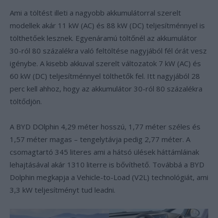
Ami a töltést illeti a nagyobb akkumulátorral szerelt
modellek akár 11 kW (AC) és 88 kW (DC) teljesítménnyel is
tölthetőek lesznek. Egyenáramú töltőnél az akkumulátor
30-ról 80 százalékra való feltöltése nagyjából fél órát vesz
igénybe. A kisebb akkuval szerelt változatok 7 kW (AC) és
60 kW (DC) teljesítménnyel tölthetők fel. Itt nagyjából 28
perc kell ahhoz, hogy az akkumulátor 30-ról 80 százalékra
töltődjön.
A BYD DOlphin 4,29 méter hosszú, 1,77 méter széles és
1,57 méter magas – tengelytávja pedig 2,77 méter. A
csomagtartó 345 literes ami a hátsó ülések háttámláinak
lehajtásával akár 1310 literre is bővíthető. Továbbá a BYD
Dolphin megkapja a Vehicle-to-Load (V2L) technológiát, ami
3,3 kW teljesítményt tud leadni.