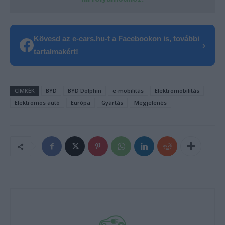
Kövesd az e-cars.hu-t a Facebookon is, további
›
tartalmakért!
CÍMKÉK
BYD
BYD Dolphin
e-mobilitás
Elektromobilitás
Elektromos autó
Európa
Gyártás
Megjelenés