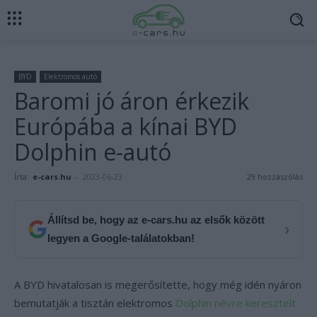
BYD
Elektromos autó
Baromi jó áron érkezik
Európába a kínai BYD
Dolphin e-autó
Írta:
e-cars.hu
-
2023-06-23
29 hozzászólás
Állítsd be, hogy az e-cars.hu az elsők között
›
legyen a Google-találatokban!
A BYD hivatalosan is megerősítette, hogy még idén nyáron
bemutatják a tisztán elektromos
Dolphin névre keresztelt