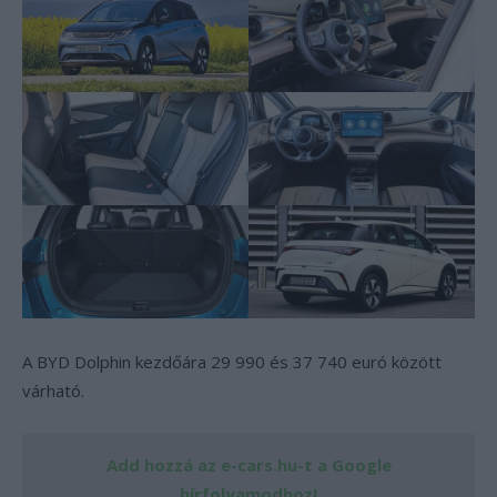
A BYD Dolphin kezdőára 29 990 és 37 740 euró között
várható.
Add hozzá az e-cars.hu-t a Google
hírfolyamodhoz!