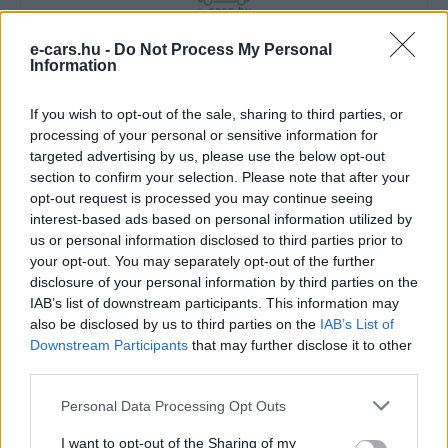
e-cars.hu -
Do Not Process My Personal
Information
e-cars.hu
Elektromosan közlekedsz, vagy a váltáson töprengsz?
If you wish to opt-out of the sale, sharing to third parties, or
Érdekelnek a legfrissebb hírek az e-autók világából, vagy
processing of your personal or sensitive information for
foglalkoztatnak a legújabb fejlesztések az elektromosság és a
targeted advertising by us, please use the below opt-out
fenntarthatóság területén? Akkor jó helyen jársz!
section to confirm your selection. Please note that after your
opt-out request is processed you may continue seeing
interest-based ads based on personal information utilized by
us or personal information disclosed to third parties prior to
KAPCSOLÓDÓ CIKKEK
TÖBB A SZERZŐTŐL
your opt-out. You may separately opt-out of the further
disclosure of your personal information by third parties on the
IAB’s list of downstream participants. This information may
München csak most érte utol
also be disclosed by us to third parties on the
IAB’s List of
Debrecent: elindult a BMW i3
Downstream Participants
that may further disclose it to other
sorozatgyártása
BMW
third parties.
8500-an rendeltek vakon egy autót,
Personal Data Processing Opt Outs
amit nem láttak — megkezdődött a
I want to opt-out of the Sharing of my
Elektromos