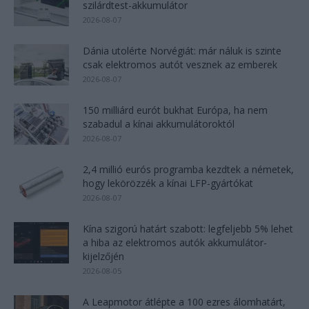
szilárdtest-akkumulátor
2026-08-07
Dánia utolérte Norvégiát: már náluk is szinte
csak elektromos autót vesznek az emberek
2026-08-07
150 milliárd eurót bukhat Európa, ha nem
szabadul a kínai akkumulátoroktól
2026-08-07
2,4 millió eurós programba kezdtek a németek,
hogy lekörözzék a kínai LFP-gyártókat
2026-08-07
Kína szigorú határt szabott: legfeljebb 5% lehet
a hiba az elektromos autók akkumulátor-
kijelzőjén
2026-08-05
A Leapmotor átlépte a 100 ezres álomhatárt,