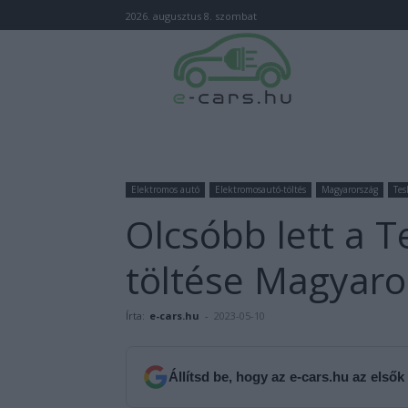
2026. augusztus 8. szombat
Elektromos autó
Elektromosautó-töltés
Magyarország
Tes
Olcsóbb lett a 
töltése Magyar
Írta:
e-cars.hu
-
2023-05-10
Állítsd be, hogy az e-cars.hu az elsők