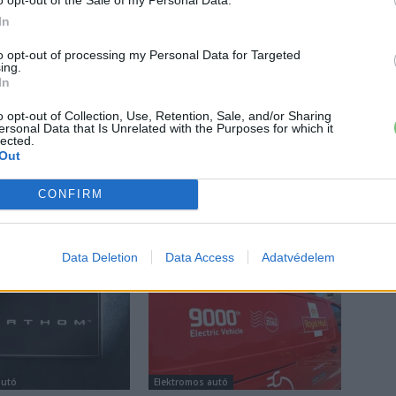
In
to opt-out of processing my Personal Data for Targeted
ing.
In
 a váltáson töprengsz? Érdekelnek a legfrissebb hírek az e-
o opt-out of Collection, Use, Retention, Sale, and/or Sharing
ztatnak a legújabb fejlesztések az elektromosság és a
ersonal Data that Is Unrelated with the Purposes for which it
or jó helyen jársz!
lected.
Out
CONFIRM
ŐL
Data Deletion
Data Access
Adatvédelem
autó
Elektromos autó