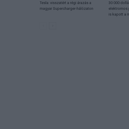
Tesla: visszatért a régi árazás a
30 000 dollá
magyar Supercharger-hálózaton
elektromos 
is kapott a 