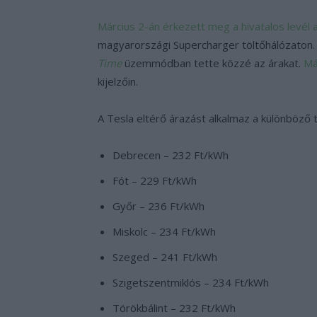
Március 2-án érkezett meg a hivatalos levél a
magyarországi Supercharger töltőhálózaton.
Time
üzemmódban tette közzé az árakat.
Má
kijelzőin.
A Tesla eltérő árazást alkalmaz a különböző t
Debrecen – 232 Ft/kWh
Fót – 229 Ft/kWh
Győr – 236 Ft/kWh
Miskolc – 234 Ft/kWh
Szeged – 241 Ft/kWh
Szigetszentmiklós – 234 Ft/kWh
Törökbálint – 232 Ft/kWh