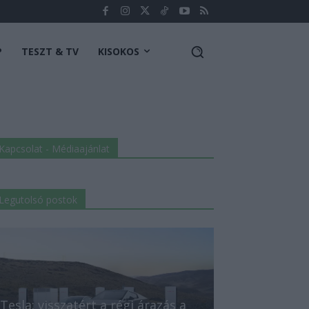
P
TESZT & TV
KISOKOS
Kapcsolat - Médiaajánlat
Legutolsó postok
Tesla: visszatért a régi árazás a