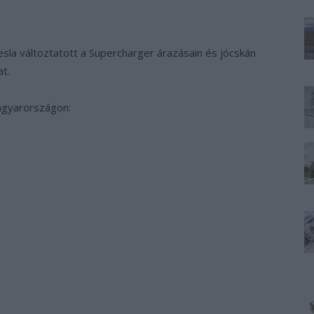
sla változtatott a Supercharger árazásain és jócskán
at.
Magyarországon: