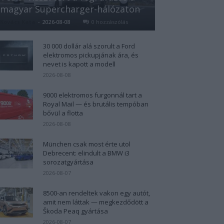
magyar Supercharger-hálózaton
Kovács Kata
-
2026-08-08
0 hozzászólás
30 000 dollár alá szorult a Ford
elektromos pickupjának ára, és
nevet is kapott a modell
2026-08-08
9000 elektromos furgonnál tart a
Royal Mail — és brutális tempóban
bővül a flotta
2026-08-08
München csak most érte utol
Debrecent: elindult a BMW i3
sorozatgyártása
2026-08-07
8500-an rendeltek vakon egy autót,
amit nem láttak — megkezdődött a
Škoda Peaq gyártása
2026-08-07