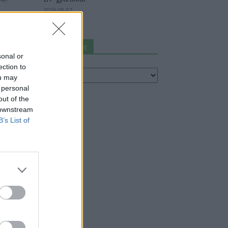
2026-08-07
Keresés autómárka szerint
sonal or
resés
ection to
utómárka
ou may
erint
 personal
out of the
 downstream
B’s List of