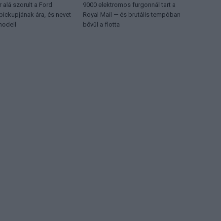
r alá szorult a Ford
9000 elektromos furgonnál tart a
pickupjának ára, és nevet
Royal Mail — és brutális tempóban
modell
bővül a flotta