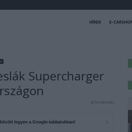
HÍREK
E-CARSHO
la
Teslák Supercharger
országon
62 hozzászólás
›
 között legyen a Google-találatokban!