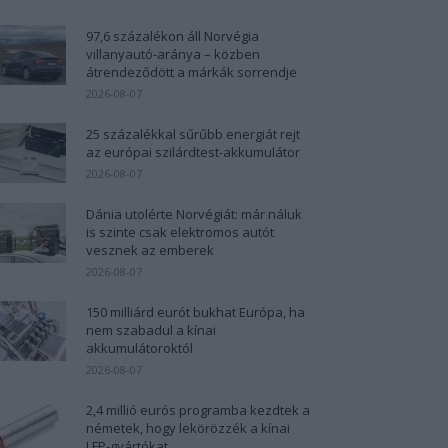
97,6 százalékon áll Norvégia
villanyautó-aránya – közben
átrendeződött a márkák sorrendje
2026-08-07
25 százalékkal sűrűbb energiát rejt
az európai szilárdtest-akkumulátor
2026-08-07
Dánia utolérte Norvégiát: már náluk
is szinte csak elektromos autót
vesznek az emberek
2026-08-07
150 milliárd eurót bukhat Európa, ha
nem szabadul a kínai
akkumulátoroktól
2026-08-07
2,4 millió eurós programba kezdtek a
németek, hogy lekörözzék a kínai
LFP-gyártókat