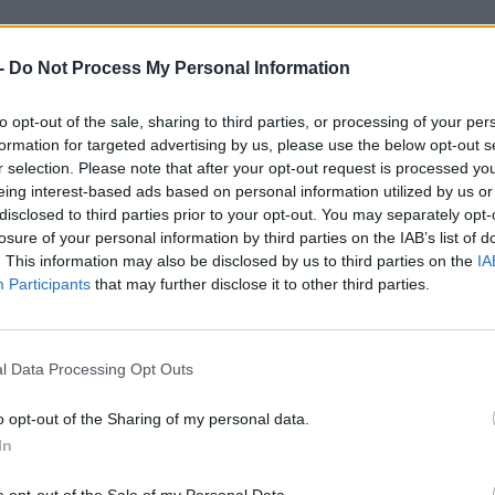
zt a lépést megtenni és mikor fog árat csökkenteni a
 -
Do Not Process My Personal Information
to opt-out of the sale, sharing to third parties, or processing of your per
Ke
formation for targeted advertising by us, please use the below opt-out s
a
.hu-t a Google hírfolyamodhoz!
r selection. Please note that after your opt-out request is processed y
sz
eing interest-based ads based on personal information utilized by us or
disclosed to third parties prior to your opt-out. You may separately opt-
losure of your personal information by third parties on the IAB’s list of
›
. This information may also be disclosed by us to third parties on the
IA
, további tartalmakért!
Participants
that may further disclose it to other third parties.
lektromos autó
Magyarország
Supercharger
Tesla
l Data Processing Opt Outs
o opt-out of the Sharing of my personal data.
In
o opt-out of the Sale of my Personal Data.