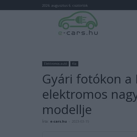
2026. augusztus 6. csütörtök
Elektromos autó
Kia
Gyári fotókon a 
elektromos nag
modellje
Írta:
e-cars.hu
-
2023-03-15