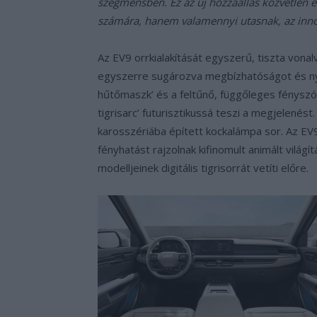
szegmensben. Ez az új hozzáállás közvetlen é
számára, hanem valamennyi utasnak, az innova
Az EV9 orrkialakítását egyszerű, tiszta vonalv
egyszerre sugározva megbízhatóságot és nyug
hűtőmaszk’ és a feltűnő, függőleges fényszór
tigrisarc’ futurisztikussá teszi a megjelenést.
karosszériába épített kockalámpa sor. Az EV9
fényhatást rajzolnak kifinomult animált világ
modelljeinek digitális tigrisorrát vetíti előre.