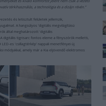
lményeket és kiváló komfortot jelent nem csak a vezető
tív térkihasználás, a technológia és a dizájn révén.”
ezetés és letisztult felületek jellemzik,
almat. A hangsúlyos ‘digitális megvilágítású
ók által meghatározott ‘digitális
 A digitális tigrisarc fontos eleme a fényszórók melletti,
 LED-es ‘csillagtérkép’ nappali menetfényei új
ítási módjukkal, amely már a Kia eljövendő elektromos