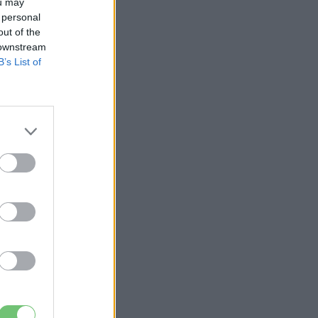
ou may
 personal
out of the
 downstream
B’s List of