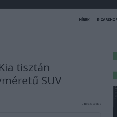
HÍREK
E-CARSHO
Kia tisztán
yméretű SUV
0 hozzászólás