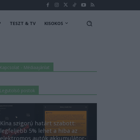
P
TESZT & TV
KISOKOS
Kapcsolat - Médiaajánlat
Legutolsó postok
Kína szigorú határt szabott:
legfeljebb 5% lehet a hiba az
elektromos autók akkumulátor-