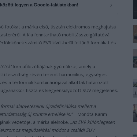
›
 között legyen a Google-találatokban!
ső fotókat a márka első, tisztán elektromos meghajtású
steréről. A Kia fenntartható mobilitásszolgáltatóvá
érföldkőnek számító EV9 kívül-belül feltűnő formákat és
ntétek’
formafilozófiájának gyümölcse, amely a
tti feszültség révén teremt harmonikus, egységes
k és a térformák kombinációjával alkottak határozott
, ugyanakkor tiszta és kiegyensúlyozott SUV megjelenés.
e formai alapvetéseink újradefiniálása mellett a
ttudatosság új szintre emelése is.”
– Mondta Karim
jának vezetője, a márka alelnöke.
„Az EV9 különlegesen
elektromos megközelítési módot a családi SUV