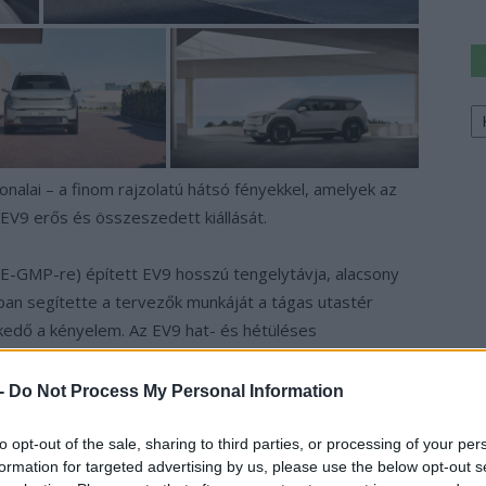
Ke
a
sz
nalai – a finom rajzolatú hátsó fényekkel, amelyek az
 EV9 erős és összeszedett kiállását.
 E-GMP-re) épített EV9 hosszú tengelytávja, alacsony
ban segítette a tervezők munkáját a tágas utastér
kedő a kényelem. Az EV9 hat- és hétüléses
 kialakításánál a márka fejlesztői a családoktól érkező
ben, hogy a beltér valamennyi utas számára valóban
 -
Do Not Process My Personal Information
to opt-out of the sale, sharing to third parties, or processing of your per
formation for targeted advertising by us, please use the below opt-out s
léseik támláját, így kényelmesen pihenhetnek a töltési