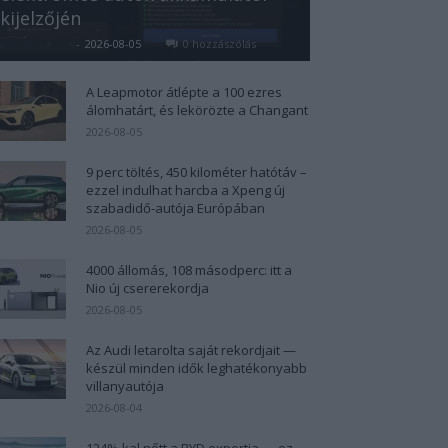
kijelzőjén
Kovács Kata
-
2026-08-05
0 hozzászólás
A Leapmotor átlépte a 100 ezres
álomhatárt, és lekörözte a Changant
2026-08-05
9 perc töltés, 450 kilométer hatótáv –
ezzel indulhat harcba a Xpeng új
szabadidő-autója Európában
2026-08-05
4000 állomás, 108 másodperc: itt a
Nio új csererekordja
2026-08-05
Az Audi letarolta saját rekordjait —
készül minden idők leghatékonyabb
villanyautója
2026-08-04
124%-kal nőtt a BYD exportja — ez