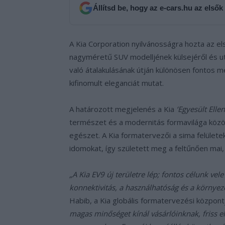
Állítsd be, hogy az e-cars.hu az elsők
A Kia Corporation nyilvánosságra hozta az el
nagyméretű SUV modelljének külsejéről és uta
való átalakulásának útján különösen fontos m
kifinomult eleganciát mutat.
A határozott megjelenés a Kia
‘Egyesült Elle
természet és a modernitás formavilága közö
egészet. A Kia formatervezői a sima felülete
idomokat, így született meg a feltűnően mai
„A Kia EV9 új területre lép; fontos célunk vel
konnektivitás, a használhatóság és a környeze
Habib, a Kia globális formatervezési központ
magas minőséget kínál vásárlóinknak, friss 