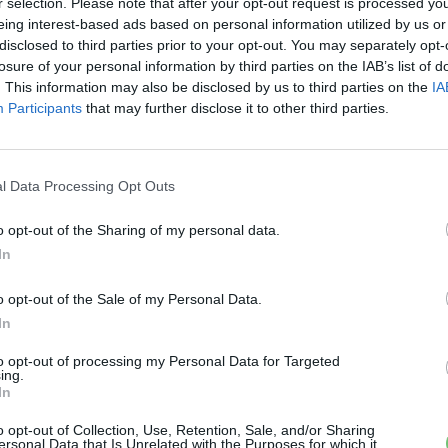
r selection. Please note that after your opt-out request is processed y
 fokban elforgathatók (megfordíthatók), így az itt ülők a
eing interest-based ads based on personal information utilized by us or
kommunikálhatnak.
disclosed to third parties prior to your opt-out. You may separately opt-
losure of your personal information by third parties on the IAB’s list of
. This information may also be disclosed by us to third parties on the
IA
nális részletei egyaránt elegánsak, egyszerűek, könnyen
Participants
that may further disclose it to other third parties.
tt, lebegő panoráma-műszerfal a kormánytól egészen az
épernyő, és az integrált 5 colos kijelző teszi teljessé
etőséget is kínál. A valós nyomógombok számát a
l Data Processing Opt Outs
o opt-out of the Sharing of my personal data.
 végén rendezik, s a bemutatóval egyidőben a Kia
In
i fontos részletét is. A bevezető kampány jelmondata
közlekedésünket.’
o opt-out of the Sale of my Personal Data.
In
to opt-out of processing my Personal Data for Targeted
›
, további tartalmakért!
ing.
In
o opt-out of Collection, Use, Retention, Sale, and/or Sharing
ersonal Data that Is Unrelated with the Purposes for which it