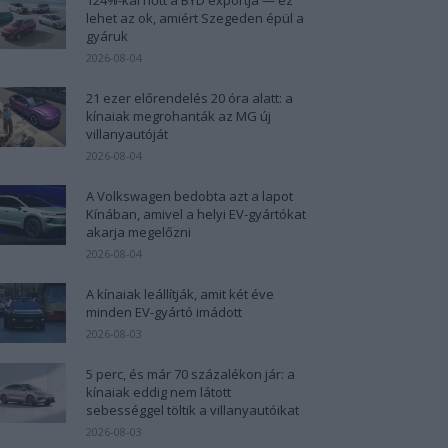
lehet az ok, amiért Szegeden épül a
gyáruk
2026-08-04
21 ezer előrendelés 20 óra alatt: a
kínaiak megrohanták az MG új
villanyautóját
2026-08-04
A Volkswagen bedobta azt a lapot
Kínában, amivel a helyi EV-gyártókat
akarja megelőzni
2026-08-04
A kínaiak leállítják, amit két éve
minden EV-gyártó imádott
2026-08-03
5 perc, és már 70 százalékon jár: a
kínaiak eddig nem látott
sebességgel töltik a villanyautóikat
2026-08-03