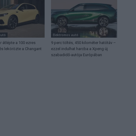
autó
Elektromos autó
 átlépte a 100 ezres
9 perc töltés, 450 kilométer hatótáv –
 és lekörözte a Changant
ezzel indulhat harcba a Xpeng új
szabadidő-autója Európában