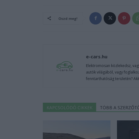
Oszd meg!
e-cars.hu
Elektromosan közlekedsz, vagy
autók világából, vagy foglalko
fenntarthatóság területén? Akk
KAPCSOLÓDÓ CIKKEK
TÖBB A SZERZŐT