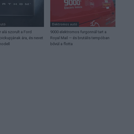
autó
Elektromos autó
r alá szorult a Ford
9000 elektromos furgonnál tart a
pickupjának ára, és nevet
Royal Mail — és brutális tempóban
modell
bővül a flotta