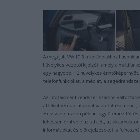
A megújult VW ID.3 a korábbiakhoz hasonlóan 
hüvelykes vezetői kijelzőt, amely a multifun
egy nagyobb, 12 hüvelykes érintőképernyőt, 
telefonfunkciókat, a médiát, a segédrendszer
Az infotainment rendszer számos változtatás
áttekinthetőbb informatívabb töltési menüt, am
Hosszabb utakon például úgy ütemez töltési 
lehessen érni vele az úti célt, az akkumulátor 
információkat és előrejelzéseket is felhaszná