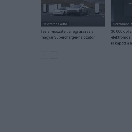
Elektromos autó
Elektromos 
Tesla: visszatért a régi árazás a
30 000 dollá
magyar Supercharger-hálózaton
elektromos 
is kapott a 