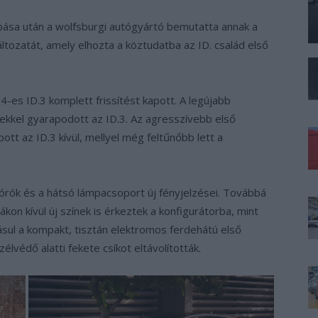
bása után a wolfsburgi autógyártó bemutatta annak a
ltozatát, amely elhozta a köztudatba az ID. család első
4-es ID.3 komplett frissítést kapott. A legújabb
ekkel gyarapodott az ID.3. Az agresszívebb első
ott az ID.3 kívül, mellyel még feltűnőbb lett a
órók és a hátsó lámpacsoport új fényjelzései. Továbbá
kon kívül új színek is érkeztek a konfigurátorba, mint
ásul a kompakt, tisztán elektromos ferdehátú első
lvédő alatti fekete csíkot eltávolították.