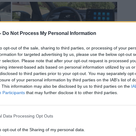
 -
Do Not Process My Personal Information
to opt-out of the sale, sharing to third parties, or processing of your per
formation for targeted advertising by us, please use the below opt-out s
r selection. Please note that after your opt-out request is processed y
néhány
„igény szerinti funkciót”
az ID.3-ba. Más szóval, a
eing interest-based ads based on personal information utilized by us or
disclosed to third parties prior to your opt-out. You may separately opt-
 nincs aktiválva. Ezekre később előfizethetünk, vagy
losure of your personal information by third parties on the IAB’s list of
funkciók közé tartozik például a kétzónás automata klíma
. This information may also be disclosed by us to third parties on the
IA
észetesen pénzt akar keresni, de a rugalmasságot is
Participants
that may further disclose it to other third parties.
ót elsősorban egy személy használja ingázó járműként,
m a navigációs rendszerre nincs igazán szükség
l Data Processing Opt Outs
ta mint elődje, melynek teljesítménye 150 kilowatt (201
Wh-s akkumulátorcsomagok esetében sem történt
o opt-out of the Sharing of my personal data.