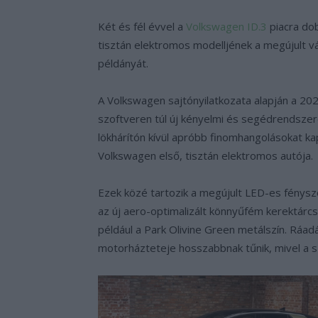
Két és fél évvel a
Volkswagen ID.3
piacra do
tisztán elektromos modelljének a megújult vá
példányát.
A Volkswagen sajtónyilatkozata alapján a 202
szoftveren túl új kényelmi és segédrendszer
lökhárítón kívül apróbb finomhangolásokat kap
Volkswagen első, tisztán elektromos autója.
Ezek közé tartozik a megújult LED-es fénysz
az új aero-optimalizált könnyűfém kerektárcsá
például a Park Olivine Green metálszín. Ráad
motorházteteje hosszabbnak tűnik, mivel a szé