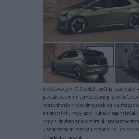
A Volkswagen ID.3 belső terét is kezelésbe 
javaslatot amit a tervezők meg is valósítot
köszönhetően kényelmesebb és barátságosabb
alakították ki, hogy azok puhább tapintásúak 
nagy arányban találkozhatunk újrahasznosítot
üléshuzatokon használt Artvelours Eco mikr
hulladékból készül.