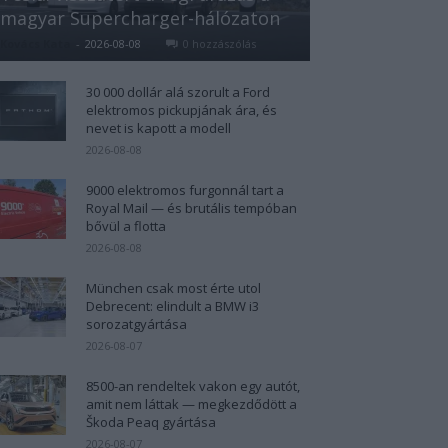
magyar Supercharger-hálózaton
Kovács Kata
-
2026-08-08
0 hozzászólás
30 000 dollár alá szorult a Ford
elektromos pickupjának ára, és
nevet is kapott a modell
2026-08-08
9000 elektromos furgonnál tart a
Royal Mail — és brutális tempóban
bővül a flotta
2026-08-08
München csak most érte utol
Debrecent: elindult a BMW i3
sorozatgyártása
2026-08-07
8500-an rendeltek vakon egy autót,
amit nem láttak — megkezdődött a
Škoda Peaq gyártása
2026-08-07