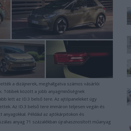
vették a dizájnerek, meghallgatva számos vásárlói
tak. Többek között a jobb anyagminőségnek
 lett az ID.3 belső tere. Az ajtópaneleket úgy
lettek. Az ID.3 belső tere immáron teljesen vegán és
t anyagokkal. Például az ajtókárpitokon és
oszálas anyag 71 százalékban újrahasznosított műanyag