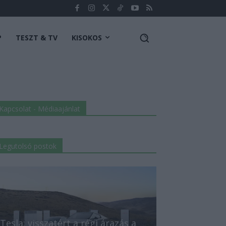
P
TESZT & TV
KISOKOS
Kapcsolat - Médiaajánlat
Legutolsó postok
Tesla: visszatért a régi árazás a