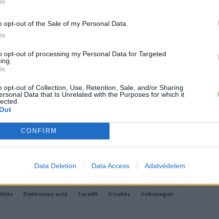
In
hatótávolságot tesz lehetővé az ID.3 Pro S-ben, míg a
ál az ID.3 Pro esetében. Egyenáramú gyorstöltő
o opt-out of the Sale of my Personal Data.
ra 30 percen belül 5-80 százalékot képes feltölteni 170
In
percre van szüksége, hogy ugyanazt a töltési ciklust
to opt-out of processing my Personal Data for Targeted
ing.
In
tette, hogy a jövőben kisebb akkumulátort is
o opt-out of Collection, Use, Retention, Sale, and/or Sharing
özölt. Ahogyan azt sem árulta el a VW, hogy mikor kezdi
ersonal Data that Is Unrelated with the Purposes for which it
lected.
. Azonban a korábbi pletykák szerint ez az időpont 2023
Out
CONFIRM
›
, további tartalmakért!
Data Deletion
Data Access
Adatvédelem
litás
Elektromos autó
Facelift
frissítés
Volkswagen