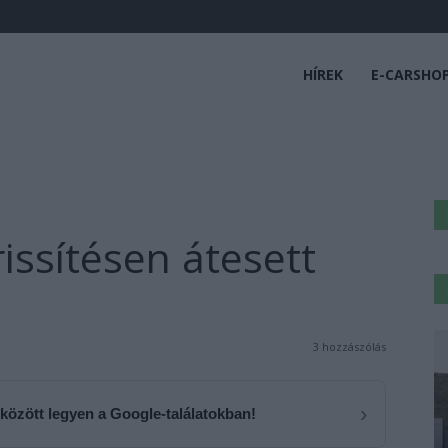
HÍREK
E-CARSHO
issítésen átesett
3
3 hozzászólás
›
 között legyen a Google-találatokban!