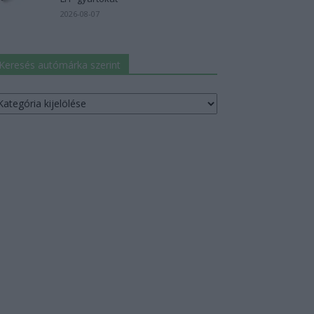
2026-08-07
Keresés autómárka szerint
resés
utómárka
erint