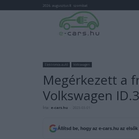
2026. augusztus 8. szombat
Elektromos autó
Volkswagen
Megérkezett a fr
Volkswagen ID.
Írta:
e-cars.hu
-
2023-03-01
Állítsd be, hogy az e-cars.hu az elsők