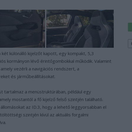
Ke
a
sz
két különálló kijelzőt kapott, egy kompakt, 5,3
kciós kormányon lévő érintőgombokkal működik. Valamint
amely vezérli a navigációs rendszert, a
eket és járműbeállításokat.
t tartalmaz a menüstruktúrában, például egy
ely mostantól a fő kijelző felső szintjén található.
állomásokat az ID.3, hogy a lehető leggyorsabban el
töltöttségi szintjén kívül az aktuális forgalmi
lva.