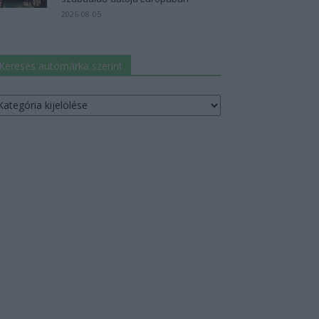
2026-08-05
Keresés autómárka szerint
resés
utómárka
erint