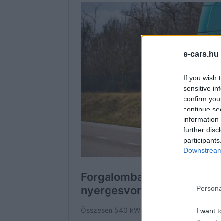
e-cars.hu
If you wish 
sensitive in
confirm you
continue se
information 
further disc
participants
Downstream 
Persona
I want t