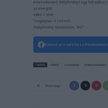
A betonkeverő felépítményt egy hidraulikus 
az energiát.
Váltó: I-Shift
Tengelytáv: 4.100 mm
Felépítmény: betonmixer, 9m³
Kövesd az e-cars.hu-t a Facebookon is
CÍMKÉK
CEMEX
e-mobilitás
Elektromobilitás
Oszd meg!