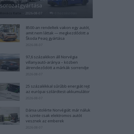
sorozatgyártása
Kovács Kata
-
2026-08-07
0 hozzászólás
8500-an rendeltek vakon egy autót,
amit nem láttak — megkezdődött a
Škoda Peaq gyártása
2026-08-07
97,6 százalékon áll Norvégia
villanyautó-aránya – közben
átrendeződött a márkák sorrendje
2026-08-07
25 százalékkal sűrűbb energiát rejt
az európai szilárdtest-akkumulátor
2026-08-07
Dánia utolérte Norvégiát: már náluk
is szinte csak elektromos autót
vesznek az emberek
2026-08-07