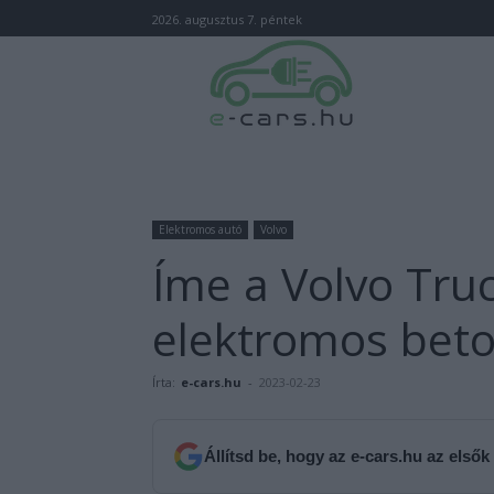
2026. augusztus 7. péntek
Elektromos autó
Volvo
Íme a Volvo Truc
elektromos bet
Írta:
e-cars.hu
-
2023-02-23
Állítsd be, hogy az e-cars.hu az elsők