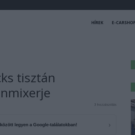
HÍREK
E-CARSHO
ks tisztán
onmixerje
3 hozzászólás
›
 között legyen a Google-találatokban!