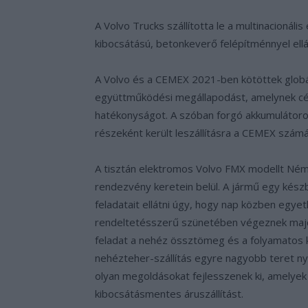
A Volvo Trucks szállította le a multinacionális
kibocsátású, betonkeverő felépítménnyel ellá
A Volvo és a CEMEX 2021-ben kötöttek globál
együttműködési megállapodást, amelynek célj
hatékonyságot. A szóban forgó akkumulátoro
részeként került leszállításra a CEMEX számá
A tisztán elektromos Volvo FMX modellt Ném
rendezvény keretein belül. A jármű egy kész
feladatait ellátni úgy, hogy nap közben egye
rendeltetésszerű szünetében végeznek majd el
feladat a nehéz össztömeg és a folyamatos k
nehézteher-szállítás egyre nagyobb teret n
olyan megoldásokat fejlesszenek ki, amelyek a
kibocsátásmentes áruszállítást.