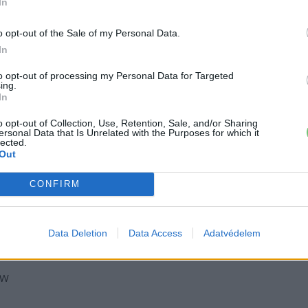
In
o opt-out of the Sale of my Personal Data.
In
to opt-out of processing my Personal Data for Targeted
 tehergépjármű iparának legszélesebb elektromos
ing.
In
os tehergépjárművei 16-tól akár 44 tonna össztömegig
 hulladékkezelésen át a regionális áruterítésig minden
o opt-out of Collection, Use, Retention, Sale, and/or Sharing
ersonal Data that Is Unrelated with the Purposes for which it
olvo Trucks
jelenleg piacvezető a 16 tonnát meghaladó
lected.
an és az Egyesült Államokban. A vállalat célja, hogy
Out
 50%-a elektromos hajtáslánccal gördüljön le a
CONFIRM
 dolgozik azért, hogy értékláncában legkésőbb 2040-re
ibocsátását.
Data Deletion
Data Access
Adatvédelem
ről:
 kW