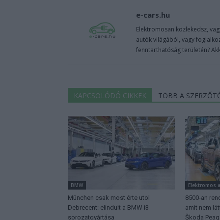
e-cars.hu
Elektromosan közlekedsz, vagy
autók világából, vagy foglalko
fenntarthatóság területén? Akk
KAPCSOLÓDÓ CIKKEK
TÖBB A SZERZŐT
BMW
Elektromos 
München csak most érte utol
8500-an rend
Debrecent: elindult a BMW i3
amit nem lá
sorozatgyártása
Škoda Peaq