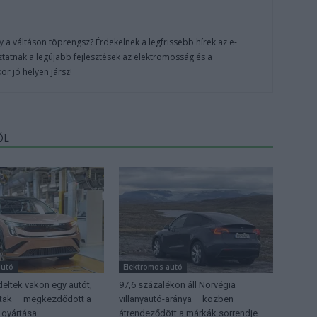
 a váltáson töprengsz? Érdekelnek a legfrissebb hírek az e-
ztatnak a legújabb fejlesztések az elektromosság és a
or jó helyen jársz!
ŐL
autó
Elektromos autó
eltek vakon egy autót,
97,6 százalékon áll Norvégia
ttak — megkezdődött a
villanyautó-aránya – közben
 gyártása
átrendeződött a márkák sorrendje