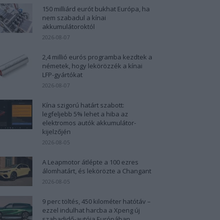
150 milliárd eurót bukhat Európa, ha
nem szabadul a kínai
akkumulátoroktól
2026-08-07
2,4 millió eurós programba kezdtek a
németek, hogy lekörözzék a kínai
LFP-gyártókat
2026-08-07
Kína szigorú határt szabott:
legfeljebb 5% lehet a hiba az
elektromos autók akkumulátor-
kijelzőjén
2026-08-05
A Leapmotor átlépte a 100 ezres
álomhatárt, és lekörözte a Changant
2026-08-05
9 perc töltés, 450 kilométer hatótáv –
ezzel indulhat harcba a Xpeng új
szabadidő-autója Európában