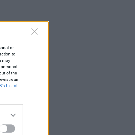
sonal or
ection to
ou may
 personal
out of the
 downstream
B’s List of