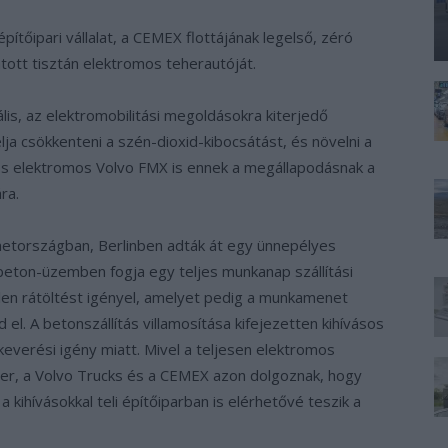
 építőipari vállalat, a CEMEX flottájának legelső, zéró
tott tisztán elektromos teherautóját.
is, az elektromobilitási megoldásokra kiterjedő
a csökkenteni a szén-dioxid-kibocsátást, és növelni a
s elektromos Volvo FMX is ennek a megállapodásnak a
ra.
etországban, Berlinben adták át egy ünnepélyes
beton-üzemben fogja egy teljes munkanap szállítási
tlen rátöltést igényel, amelyet pedig a munkamenet
. A betonszállítás villamosítása kifejezetten kihívásos
everési igény miatt. Mivel a teljesen elektromos
yer, a Volvo Trucks és a CEMEX azon dolgoznak, hogy
 kihívásokkal teli építőiparban is elérhetővé teszik a