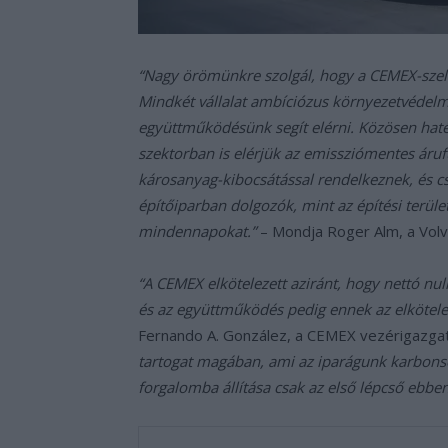
“Nagy örömünkre szolgál, hogy a CEMEX-szel
Mindkét vállalat ambíciózus környezetvédelmi
együttműködésünk segít elérni. Közösen hat
szektorban is elérjük az emissziómentes áruf
károsanyag-kibocsátással rendelkeznek, és
építőiparban dolgozók, mint az építési terüle
mindennapokat.”
– Mondja Roger Alm, a Volv
“A CEMEX elkötelezett aziránt, hogy nettó null
és az együttműködés pedig ennek az elkötele
Fernando A. González, a CEMEX vezérigazga
tartogat magában, ami az iparágunk karbonse
forgalomba állítása csak az első lépcső ebbe