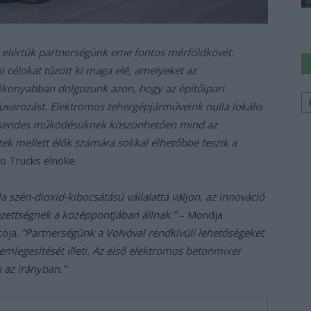
 elértük partnerségünk eme fontos mérföldkövét.
 célokat tűzött ki maga elé, amelyeket az
ékonyabban dolgozunk azon, hogy az építőipari
Ke
a
uvarozást. Elektromos tehergépjárműveink nulla lokális
sz
 csendes működésüknek köszönhetően mind az
tek mellett élők számára sokkal élhetőbbé teszik a
o Trucks elnöke.
a szén-dioxid-kibocsátású vállalattá váljon, az innováció
zettségnek a középpontjában állnak.”
– Mondja
tója.
“Partnerségünk a Volvóval rendkívüli lehetőségeket
mlegesítését illeti. Az első elektromos betonmixer
n az irányban.”