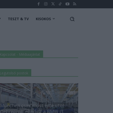
P
TESZT & TV
KISOKOS
Kapcsolat - Médiaajánlat
Legutolsó postok
München csak most érte utol
Debrecent: elindult a BMW i3