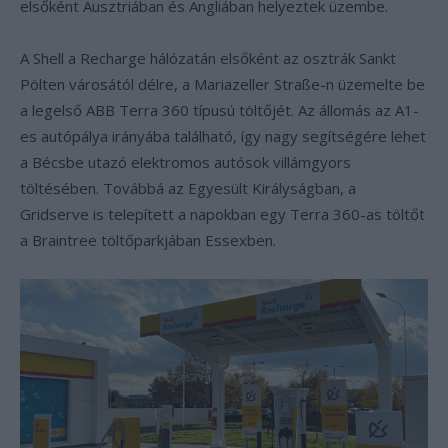
elsőként Ausztriában és Angliában helyeztek üzembe.
A Shell a Recharge hálózatán elsőként az osztrák Sankt
Pölten városától délre, a Mariazeller Straße-n üzemelte be
a legelső ABB Terra 360 típusú töltőjét. Az állomás az A1-
es autópálya irányába található, így nagy segítségére lehet
a Bécsbe utazó elektromos autósok villámgyors
töltésében. Továbbá az Egyesült Királyságban, a
Gridserve is telepített a napokban egy Terra 360-as töltőt
a Braintree töltőparkjában Essexben.