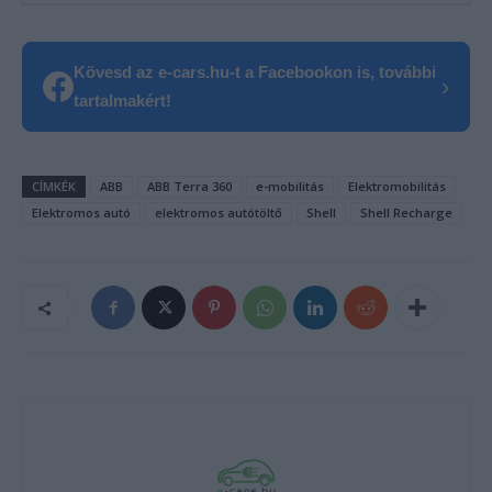
Kövesd az e-cars.hu-t a Facebookon is, további
›
tartalmakért!
CÍMKÉK
ABB
ABB Terra 360
e-mobilitás
Elektromobilitás
Elektromos autó
elektromos autótöltő
Shell
Shell Recharge