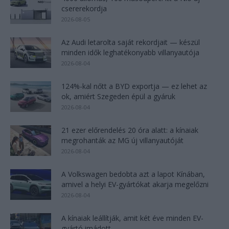
csererekordja
2026-08-05
Az Audi letarolta saját rekordjait — készül
minden idők leghatékonyabb villanyautója
2026-08-04
124%-kal nőtt a BYD exportja — ez lehet az
ok, amiért Szegeden épül a gyáruk
2026-08-04
21 ezer előrendelés 20 óra alatt: a kínaiak
megrohanták az MG új villanyautóját
2026-08-04
A Volkswagen bedobta azt a lapot Kínában,
amivel a helyi EV-gyártókat akarja megelőzni
2026-08-04
A kínaiak leállítják, amit két éve minden EV-
gyártó imádott