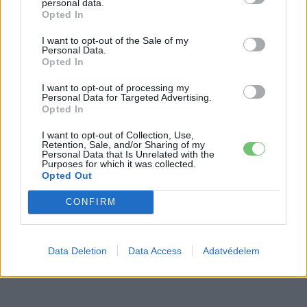
personal data.
Opted In
9 perc töltés, 450 kilométer hatótáv –
I want to opt-out of the Sale of my
ezzel indulhat harcba a Xpeng új
Personal Data.
Elektromos
szabadidő-autója Európában
Opted In
autó
I want to opt-out of processing my
Personal Data for Targeted Advertising.
Opted In
I want to opt-out of Collection, Use,
Retention, Sale, and/or Sharing of my
Personal Data that Is Unrelated with the
Purposes for which it was collected.
Opted Out
CONFIRM
Data Deletion
Data Access
Adatvédelem