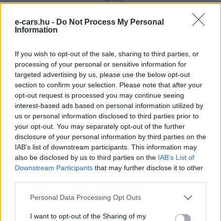
e-cars.hu -
Do Not Process My Personal
e-cars.hu
Information
Elektromosan közlekedsz, vagy a váltáson töprengsz?
If you wish to opt-out of the sale, sharing to third parties, or
Érdekelnek a legfrissebb hírek az e-autók világából, vagy
processing of your personal or sensitive information for
foglalkoztatnak a legújabb fejlesztések az elektromosság és a
targeted advertising by us, please use the below opt-out
fenntarthatóság területén? Akkor jó helyen jársz!
section to confirm your selection. Please note that after your
opt-out request is processed you may continue seeing
interest-based ads based on personal information utilized by
us or personal information disclosed to third parties prior to
KAPCSOLÓDÓ CIKKEK
TÖBB A SZERZŐTŐL
your opt-out. You may separately opt-out of the further
disclosure of your personal information by third parties on the
Kína szigorú határt szabott: legfeljebb
IAB’s list of downstream participants. This information may
5% lehet a hiba az elektromos autók
also be disclosed by us to third parties on the
IAB’s List of
Elektromos
Downstream Participants
that may further disclose it to other
akkumulátor-kijelzőjén
autó
third parties.
A Leapmotor átlépte a 100 ezres
Personal Data Processing Opt Outs
álomhatárt, és lekörözte a Changant
Elektromos
I want to opt-out of the Sharing of my
autó