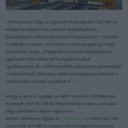
„Fantasztikus, hogy az Egyesült Királyság első 360 kW-os
töltőjét az elektromos autósok rendelkezésére
bocsáthattuk a Braintree Electric Forecourtban”
– mondta
Toddington Harper, a Gridserve vezérigazgatója. Majd
hozzátette, hogy
„A legújabb innováció telepítésével a
legmodernebb töltési technológiát kínáljuk
ügyfeleinknek. Ez a töltő különféle elektromos járművekkel
is használható, ideértve a nehéz tehergépjárműveket és a
lakókocsikat vontató e-autókat is.”
Ahogy a neve is sugallja, az ABB Terra 360 töltőállomás
maximum 360 kW töltési teljesítményre képes, ami akár
négy járművet is képes egyszerre
tölteni. Németországban az
ABB és a Shell
több mint 200
Terra 360 -ból álló országos hálózat kiépítését tervezi.