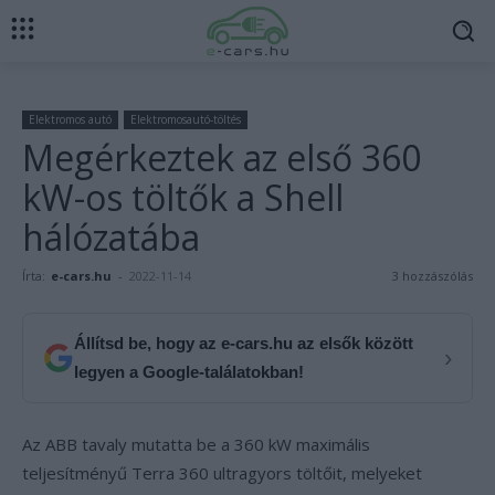
Elektromos autó
Elektromosautó-töltés
Megérkeztek az első 360
kW-os töltők a Shell
hálózatába
Írta:
e-cars.hu
-
2022-11-14
3 hozzászólás
Állítsd be, hogy az e-cars.hu az elsők között
›
legyen a Google-találatokban!
Az ABB tavaly mutatta be a 360 kW maximális
teljesítményű Terra 360 ultragyors töltőit, melyeket