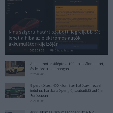
Kína szigorú határt szabott: legfeljebb 5%
lehet a hiba az elektromos autók
akkumulátor-kijelzőjén
Kovács Kata
-
2026-08-05
0 hozzászólás
A Leapmotor átlépte a 100 ezres álomhatárt,
és lekörözte a Changant
2026-08-05
9 perc töltés, 450 kilométer hatótáv – ezzel
indulhat harcba a Xpeng új szabadidő-autója
Európában
2026-08-05
4000 állomás, 108 másodperc: itt a Nio új