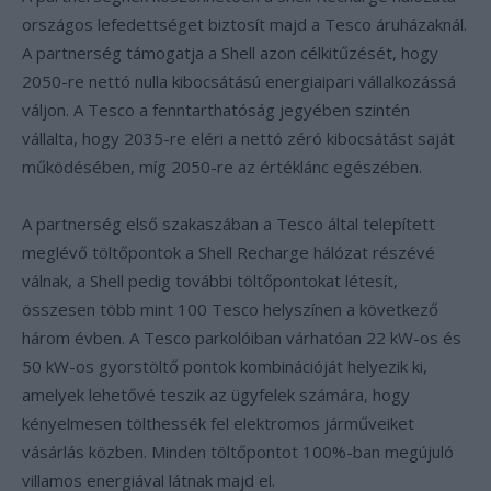
országos lefedettséget biztosít majd a Tesco áruházaknál.
A partnerség támogatja a Shell azon célkitűzését, hogy
2050-re nettó nulla kibocsátású energiaipari vállalkozássá
váljon. A Tesco a fenntarthatóság jegyében szintén
vállalta, hogy 2035-re eléri a nettó zéró kibocsátást saját
működésében, míg 2050-re az értéklánc egészében.
A partnerség első szakaszában a Tesco által telepített
meglévő töltőpontok a Shell Recharge hálózat részévé
válnak, a Shell pedig további töltőpontokat létesít,
összesen több mint 100 Tesco helyszínen a következő
három évben. A Tesco parkolóiban várhatóan 22 kW-os és
50 kW-os gyorstöltő pontok kombinációját helyezik ki,
amelyek lehetővé teszik az ügyfelek számára, hogy
kényelmesen tölthessék fel elektromos járműveiket
vásárlás közben. Minden töltőpontot 100%-ban megújuló
villamos energiával látnak majd el.