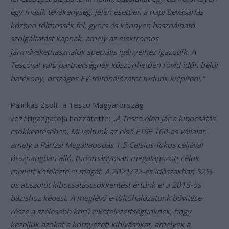
egy másik tevékenység, jelen esetben a napi bevásárlás
közben tölthessék fel, gyors és könnyen használható
szolgáltatást kapnak, amely az elektromos
járművekethasználók speciális igényeihez igazodik. A
Tescóval való partnerségnek köszönhetően rövid időn belül
hatékony, országos EV-töltőhálózatot tudunk kiépíteni.”
Pálinkás Zsolt, a Tesco Magyarország
vezérigazgatója hozzátette: „
A Tesco élen jár a kibocsátás
csökkentésében. Mi voltunk az első FTSE 100-as vállalat,
amely a Párizsi Megállapodás 1,5 Celsius-fokos céljával
összhangban álló, tudományosan megalapozott célok
mellett kötelezte el magát. A 2021/22-es időszakban 52%-
os abszolút kibocsátáscsökkentést értünk el a 2015-ös
bázishoz képest. A meglévő e-töltőhálózatunk bővítése
része a szélesebb körű elkötelezettségünknek, hogy
kezeljük azokat a környezeti kihívásokat, amelyek a