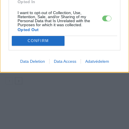
Opted In
Debrecent: elindult a BMW i3
sorozatgyártása
BMW
I want to opt-out of Collection, Use,
Retention, Sale, and/or Sharing of my
Personal Data that Is Unrelated with the
8500-an rendeltek vakon egy autót,
Purposes for which it was collected.
Opted Out
amit nem láttak — megkezdődött a
Elektromos
Škoda Peaq gyártása
autó
CONFIRM
97,6 százalékon áll Norvégia
villanyautó-aránya – közben
Data Deletion
Data Access
Adatvédelem
Elektromos
átrendeződött a márkák sorrendje
autó