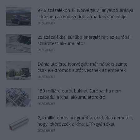
97,6 százalékon áll Norvégia villanyautó-aránya
– közben átrendeződött a márkák sorrendje
2026-08-07
25 százalékkal sűrűbb energiát rejt az európai
szilárdtest-akkumulátor
2026-08-07
Dánia utolérte Norvégiát: már náluk is szinte
csak elektromos autót vesznek az emberek
2026-08-07
150 milliárd eurót bukhat Európa, ha nem
szabadul a kínai akkumulátoroktól
2026-08-07
2,4 millió eurós programba kezdtek a németek,
hogy lekörözzék a kínai LFP-gyártókat
2026-08-07