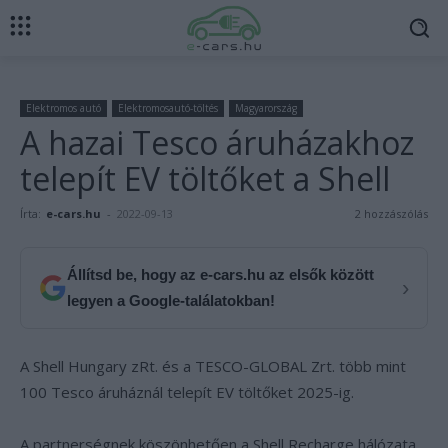
Elektromos autó
Elektromosautó-töltés
Magyarország
A hazai Tesco áruházakhoz
telepít EV töltőket a Shell
Írta:
e-cars.hu
-
2022-09-13
2 hozzászólás
Állítsd be, hogy az e-cars.hu az elsők között
›
legyen a Google-találatokban!
A Shell Hungary zRt. és a TESCO-GLOBAL Zrt. több mint
100 Tesco áruháznál telepít EV töltőket 2025-ig.
A partnerségnek köszönhetően a Shell Recharge hálózata