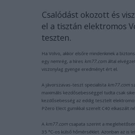
Csalódást okozott és vi
el a tisztán elektromos V
teszten.
Ha Volvo, akkor elsőre mindenkinek a bizto
egy nemrég, a híres
km77.com
által elvégze
viszonylag gyenge eredményt ért el.
A jávorszavas-teszt specialista
km77.com
sz
maximális kezdősebességgel tudta csak sikere
kezdősebesség az eddig tesztelt elektromos a
PZero Elect gumikkal szerelt C40 elkaszált n
A
km77.com
csapata szerint a meglehetőse
35 °C-os külső hőmérséklet. Azonban az is l