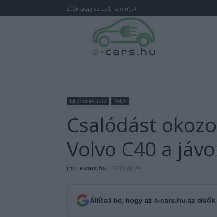
2026. augusztus 8. szombat
Elektromos autó
Volvo
Csalódást okozo
Volvo C40 a jávo
Írta:
e-cars.hu
-
2022-08-29
Állítsd be, hogy az e-cars.hu az elsők