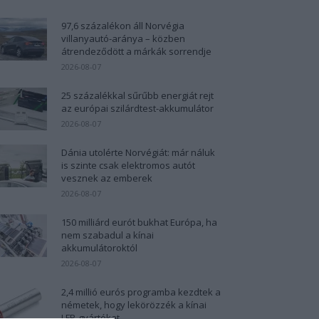
97,6 százalékon áll Norvégia
villanyautó-aránya – közben
átrendeződött a márkák sorrendje
2026-08-07
25 százalékkal sűrűbb energiát rejt
az európai szilárdtest-akkumulátor
2026-08-07
Dánia utolérte Norvégiát: már náluk
is szinte csak elektromos autót
vesznek az emberek
2026-08-07
150 milliárd eurót bukhat Európa, ha
nem szabadul a kínai
akkumulátoroktól
2026-08-07
2,4 millió eurós programba kezdtek a
németek, hogy lekörözzék a kínai
LFP-gyártókat