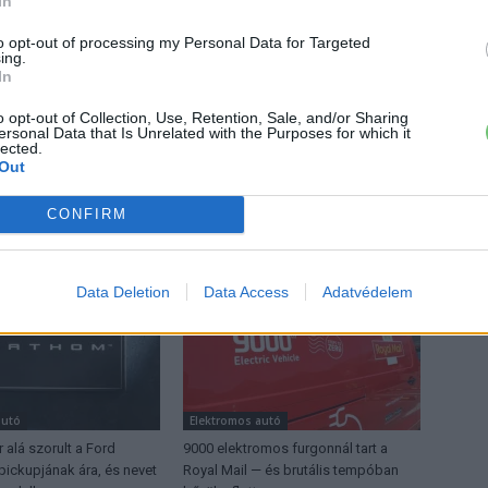
In
to opt-out of processing my Personal Data for Targeted
ing.
 a váltáson töprengsz? Érdekelnek a legfrissebb hírek az e-
In
ztatnak a legújabb fejlesztések az elektromosság és a
o opt-out of Collection, Use, Retention, Sale, and/or Sharing
or jó helyen jársz!
ersonal Data that Is Unrelated with the Purposes for which it
lected.
Out
CONFIRM
ŐL
Data Deletion
Data Access
Adatvédelem
autó
Elektromos autó
r alá szorult a Ford
9000 elektromos furgonnál tart a
pickupjának ára, és nevet
Royal Mail — és brutális tempóban