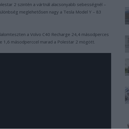
olestar 2 szintén a vártnál alacsonyabb sebességnél –
A különbség meglehetősen nagy a Tesla Model Y – 83
 szlalomteszten a Volvo C40 Recharge 24,4 másodperces
sze 1,6 másodperccel marad a Polestar 2 mögött.