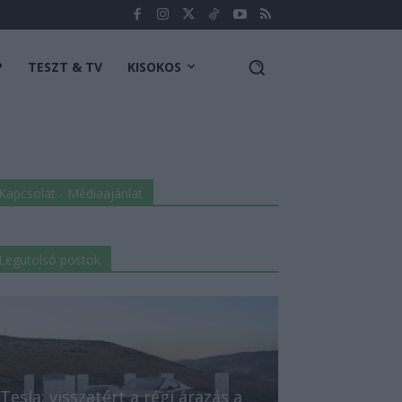
P
TESZT & TV
KISOKOS
Kapcsolat - Médiaajánlat
Legutolsó postok
Tesla: visszatért a régi árazás a