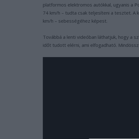
platformos elektromos autókkal, ugyanis a P
74 km/h – tudta csak teljesíteni a tesztet. 
km/h – sebességéhez képest.
Továbbá a lenti videóban láthatjuk, hogy a
időt tudott elérni, ami elfogadható. Mindös