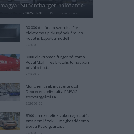
magyar Supercharger-hálózaton
Kovács Kata
-
2026-08-08
0 hozzászólás
30 000 dollár alá szorult a Ford
elektromos pickupjának ára, és
nevet is kapott a modell
2026-08-08
9000 elektromos furgonnál tart a
Royal Mail — és brutális tempóban
bővül a flotta
2026-08-08
München csak most érte utol
Debrecent: elindult a BMW i3
sorozatgyártása
2026-08-07
8500-an rendeltek vakon egy autót,
amit nem láttak — megkezdődött a
Škoda Peaq gyártása
2026-08-07