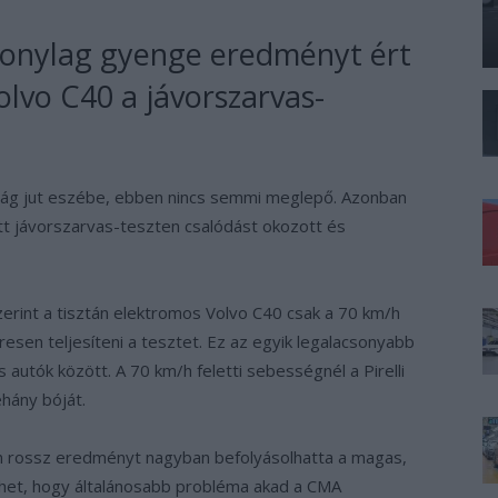
szonylag gyenge eredményt ért
olvo C40 a jávorszarvas-
nság jut eszébe, ebben nincs semmi meglepő. Azonban
tt jávorszarvas-teszten csalódást okozott és
erint a tisztán elektromos Volvo C40 csak a 70 km/h
sen teljesíteni a tesztet. Ez az egyik legalacsonyabb
utók között. A 70 km/h feletti sebességnél a Pirelli
éhány bóját.
n rossz eredményt nagyban befolyásolhatta a magas,
ehet, hogy általánosabb probléma akad a CMA