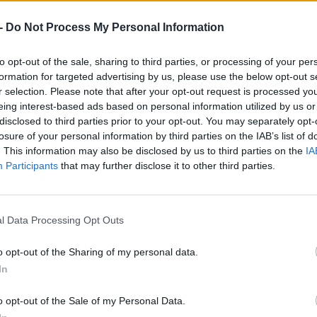
 -
Do Not Process My Personal Information
to opt-out of the sale, sharing to third parties, or processing of your per
formation for targeted advertising by us, please use the below opt-out s
Ke
r selection. Please note that after your opt-out request is processed y
a
eing interest-based ads based on personal information utilized by us or
sz
disclosed to third parties prior to your opt-out. You may separately opt-
›
losure of your personal information by third parties on the IAB’s list of
, további tartalmakért!
. This information may also be disclosed by us to third parties on the
IA
Participants
that may further disclose it to other third parties.
ás
Elektromos autó
Jávorszarvas teszt
Volvo
Volvo C40
l Data Processing Opt Outs
o opt-out of the Sharing of my personal data.
In
o opt-out of the Sale of my Personal Data.