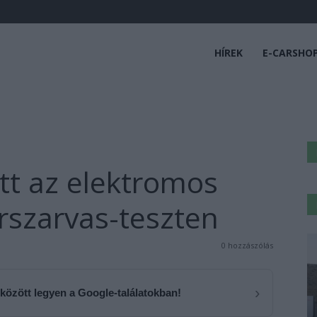
HÍREK
E-CARSHO
tt az elektromos
rszarvas-teszten
0 hozzászólás
›
 között legyen a Google-találatokban!