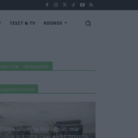
P
TESZT & TV
KISOKOS
Kapcsolat - Médiaajánlat
Legutolsó postok
Dánia utolérte Norvégiát: már
náluk is szinte csak elektromos