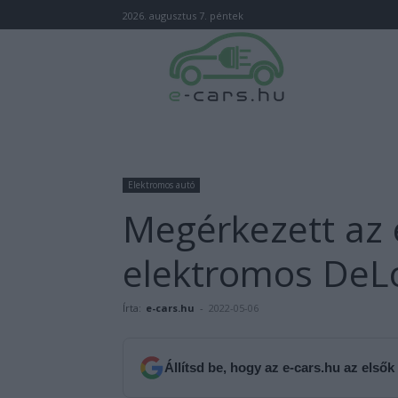
2026. augusztus 7. péntek
Elektromos autó
Megérkezett az 
elektromos DeL
Írta:
e-cars.hu
-
2022-05-06
Állítsd be, hogy az e-cars.hu az elsők