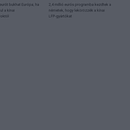
 eurót bukhat Európa, ha
2,4 millió eurós programba kezdtek a
l a kínai
németek, hogy lekörözzék a kínai
októl
LFP-gyártókat