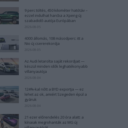
9 perc töltés, 450 kilométer hatótáv –
ezzel indulhat harcba a Xpeng új
szabadidő-autója Európában
2026-08-05
4000 állomás, 108 másodperc: itt a
Nio új csererekordja
2026-08-05
Az Audi letarolta saját rekordjait —
készül minden idők leghatékonyabb
villanyautója
2026-08-04
124%-kal nőtt a BYD exportja — ez
lehet az ok, amiért Szegeden épül a
gyáruk
2026-08-04
21 ezer előrendelés 20 óra alatt: a
kínaiak megrohanták az MG új
villanyautóját