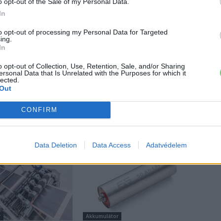
o opt-out of the Sale of my Personal Data.
In
to opt-out of processing my Personal Data for Targeted
ing.
In
 a váltáson töprengsz? Érdekelnek a legfrissebb hírek az e-
o opt-out of Collection, Use, Retention, Sale, and/or Sharing
ztatnak a legújabb fejlesztések az elektromosság és a
ersonal Data that Is Unrelated with the Purposes for which it
lected.
or jó helyen jársz!
Out
CONFIRM
ŐL
Data Deletion
Data Access
Adatvédelem
r
Akkumulátor