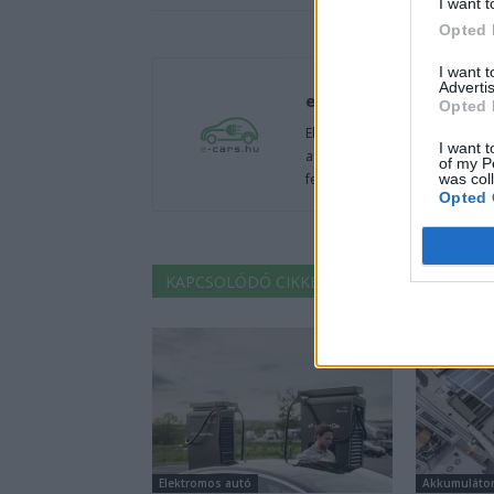
I want t
Opted 
I want 
Advertis
e-cars.hu
Opted 
Elektromosan közlekedsz, vagy
I want t
autók világából, vagy foglalko
of my P
was col
fenntarthatóság területén? Akk
Opted 
KAPCSOLÓDÓ CIKKEK
TÖBB A SZERZŐT
Elektromos autó
Akkumuláto