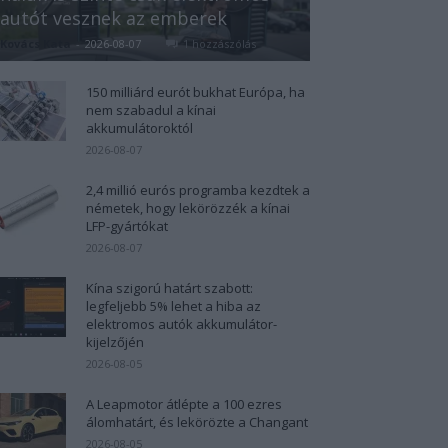
autót vesznek az emberek
Kovács Kata
-
2026-08-07
1 hozzászólás
150 milliárd eurót bukhat Európa, ha
nem szabadul a kínai
akkumulátoroktól
2026-08-07
2,4 millió eurós programba kezdtek a
németek, hogy lekörözzék a kínai
LFP-gyártókat
2026-08-07
Kína szigorú határt szabott:
legfeljebb 5% lehet a hiba az
elektromos autók akkumulátor-
kijelzőjén
2026-08-05
A Leapmotor átlépte a 100 ezres
álomhatárt, és lekörözte a Changant
2026-08-05