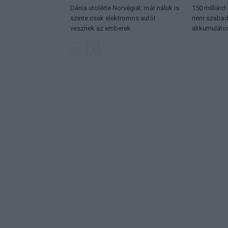
Dánia utolérte Norvégiát: már náluk is
150 milliárd
szinte csak elektromos autót
nem szabadu
vesznek az emberek
akkumulátor