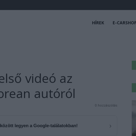
HÍREK
E-CARSHO
első videó az
orean autóról
0 hozzászólás
›
 között legyen a Google-találatokban!