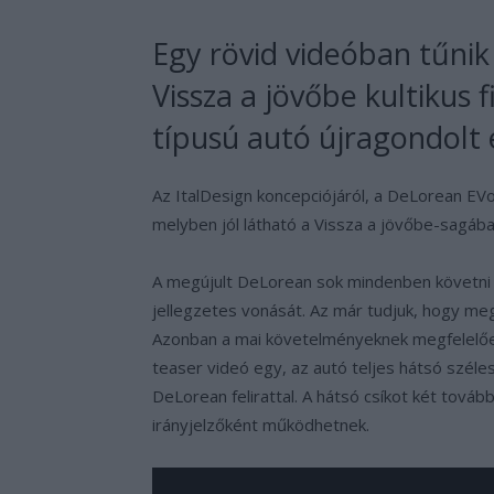
Egy rövid videóban tűnik
Vissza a jövőbe kultikus 
típusú autó újragondolt 
Az ItalDesign koncepciójáról, a DeLorean EVo
melyben jól látható a Vissza a jövőbe-sagáb
A megújult DeLorean sok mindenben követni 
jellegzetes vonását. Az már tudjuk, hogy me
Azonban a mai követelményeknek megfelelően 
teaser videó egy, az autó teljes hátsó széle
DeLorean felirattal. A hátsó csíkot két tová
irányjelzőként működhetnek.