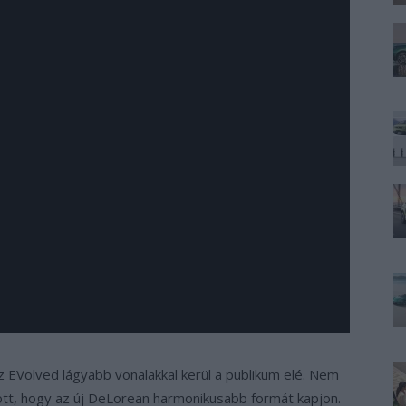
z EVolved lágyabb vonalakkal kerül a publikum elé. Nem
ott, hogy az új DeLorean harmonikusabb formát kapjon.