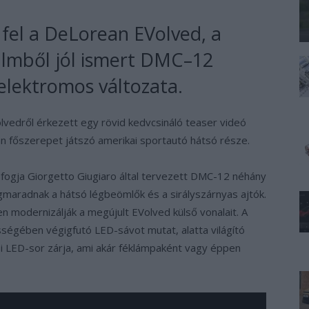
 fel a DeLorean EVolved, a
filmből jól ismert DMC–12
elektromos változata.
lvedről érkezett egy rövid kedvcsináló teaser videó
an főszerepet játszó amerikai sportautó hátsó része.
fogja Giorgetto Giugiaro által tervezett DMC-12 néhány
gmaradnak a hátsó légbeömlők és a sirályszárnyas ajtók.
modernizálják a megújult EVolved külső vonalait. A
sségében végigfutó LED-sávot mutat, alatta világító
bbi LED-sor zárja, ami akár féklámpaként vagy éppen