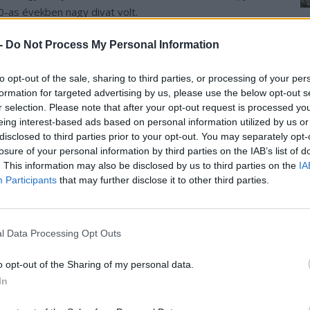
-as években nagy divat volt.
 -
Do Not Process My Personal Information
’Elegance-on mutatják be az elektromos DeLorean
t. A márka vezérigazgatója Joost de Vries elismerte, hogy
to opt-out of the sale, sharing to third parties, or processing of your per
 feltenni és bejelentette, hogy új, gazdaságosabb,
Ke
formation for targeted advertising by us, please use the below opt-out s
keznek a jövőben. A feltámasztott DeLorean limitált
a
r selection. Please note that after your opt-out request is processed y
sz
eing interest-based ads based on personal information utilized by us or
disclosed to third parties prior to your opt-out. You may separately opt-
losure of your personal information by third parties on the IAB’s list of
. This information may also be disclosed by us to third parties on the
IA
›
, további tartalmakért!
Participants
that may further disclose it to other third parties.
itás
Elektromobilitás
Elektromos autó
Teaser
video
l Data Processing Opt Outs
o opt-out of the Sharing of my personal data.
In