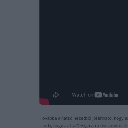
Továbbá a hátsó nézetből jól látható, hogy a
csoda, hogy az ItalDesign arra összpontosít