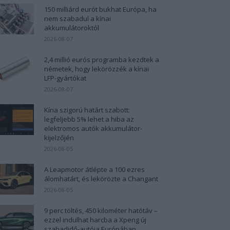
150 milliárd eurót bukhat Európa, ha
nem szabadul a kínai
akkumulátoroktól
2026-08-07
2,4 millió eurós programba kezdtek a
németek, hogy lekörözzék a kínai
LFP-gyártókat
2026-08-07
Kína szigorú határt szabott:
legfeljebb 5% lehet a hiba az
elektromos autók akkumulátor-
kijelzőjén
2026-08-05
A Leapmotor átlépte a 100 ezres
álomhatárt, és lekörözte a Changant
2026-08-05
9 perc töltés, 450 kilométer hatótáv –
ezzel indulhat harcba a Xpeng új
szabadidő-autója Európában