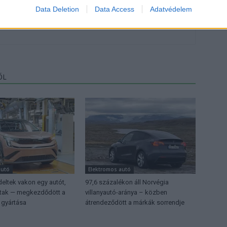
, de lelkében elkötelezett gamer, kütyü és immár e-autó rajongó!
Data Deletion
Data Access
Adatvédelem
ŐL
autó
Elektromos autó
eltek vakon egy autót,
97,6 százalékon áll Norvégia
ttak — megkezdődött a
villanyautó-aránya – közben
 gyártása
átrendeződött a márkák sorrendje