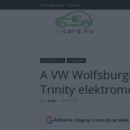
2026. augusztus 7. péntek
Elektromos autó
Volkswagen
A VW Wolfsburg
Trinity elektro
Írta:
Eriqo
-
2022-03-03
Állítsd be, hogy az e-cars.hu az elsők