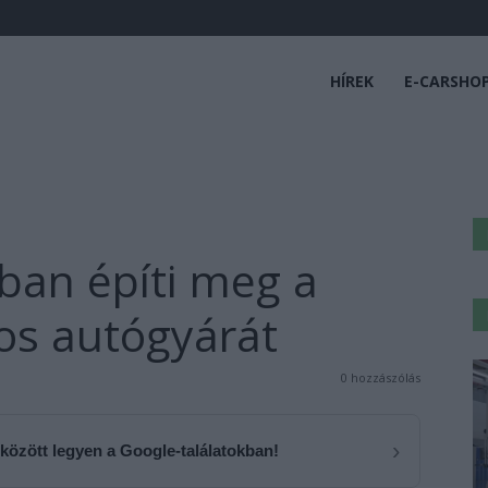
HÍREK
E-CARSHO
ban építi meg a
mos autógyárát
0 hozzászólás
›
 között legyen a Google-találatokban!