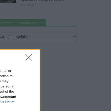
2026-08-05
Keresés autómárka szerint
resés
utómárka
erint
sonal or
ection to
ou may
 personal
out of the
 downstream
B’s List of