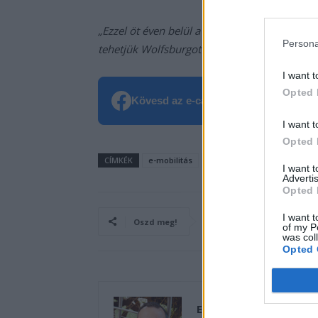
„Ezzel öt éven belül a legmodernebb és legh
Persona
tehetjük Wolfsburgot”
I want t
Opted 
Kövesd az e-cars.hu-t a Facebookon is
I want t
Opted 
CÍMKÉK
e-mobilitás
Elektromobilitás
Elektro
I want 
Advertis
Opted 
I want t
Oszd meg!
of my P
was col
Opted 
Eriqo