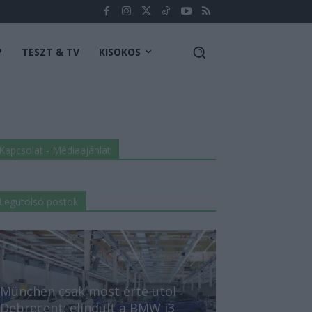
P
TESZT & TV
KISOKOS
Kapcsolat - Médiaajánlat
Legutolsó postok
München csak most érte utol
Debrecent: elindult a BMW i3