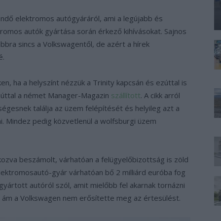
ndő elektromos autógyáráról, ami a legújabb és
romos autók gyártása során érkező kihívásokat. Sajnos
bbra sincs a Volkswagentől, de azért a hírek
é.
n, ha a helyszínt nézzük a Trinity kapcsán és ezúttal is
 ezúttal a német Manager-Magazin
szállított
. A cikk arról
gesnek találja az üzem felépítését és helyileg azt a
. Mindez pedig közvetlenül a wolfsburgi üzem
tkozva beszámolt, várhatóan a felügyelőbizottság is zöld
elektromosautó-gyár várhatóan bő 2 milliárd euróba fog
gyártott autóról szól, amit mielőbb fel akarnak tornázni
, ám a Volkswagen nem erősítette meg az értesülést.