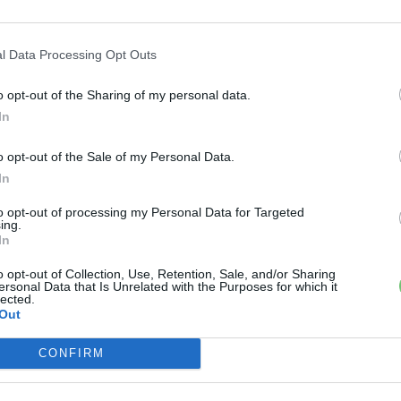
atékonyabb járműgyártás világméretű világítótornyává
l Data Processing Opt Outs
o opt-out of the Sharing of my personal data.
In
›
, további tartalmakért!
o opt-out of the Sale of my Personal Data.
In
mos autó
gyárépítés
Trinity
Volkswagen
Wolfsburg
to opt-out of processing my Personal Data for Targeted
ing.
In
o opt-out of Collection, Use, Retention, Sale, and/or Sharing
ersonal Data that Is Unrelated with the Purposes for which it
lected.
Out
CONFIRM