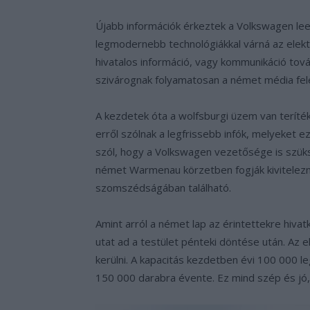
Újabb információk érkeztek a Volkswagen lee
legmodernebb technológiákkal várná az elekt
hivatalos információ, vagy kommunikáció tová
szivárognak folyamatosan a német média fel
A kezdetek óta a wolfsburgi üzem van terítéke
erről szólnak a legfrissebb infók, melyeket
szól, hogy a Volkswagen vezetősége is szüksé
német Warmenau körzetben fogják kivitelezni
szomszédságában található.
Amint arról a német lap az érintettekre hiva
utat ad a testület pénteki döntése után. Az 
kerülni. A kapacitás kezdetben évi 100 000 le
150 000 darabra évente. Ez mind szép és jó