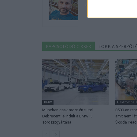
Főállásban Informatikus kocka
KAPCSOLÓDÓ CIKKEK
TÖBB A SZERZŐT
BMW
Elektromos 
München csak most érte utol
8500-an rend
Debrecent: elindult a BMW i3
amit nem lá
sorozatgyártása
Škoda Peaq