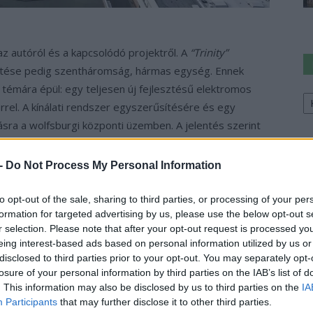
autóról és a kapcsolódó projektről. A
“Trinity”
entése pedig szentháromság, hármas egység. Ennek
 témára épül: egy teljesen új fejlesztésű elektromos
Ke
a
rel. A kínálati rendszer egyszerűsítésére és egy
sz
tásra a wolfsburgi központi üzemben. A jelentés szerint
burgi üzem logisztikai korszerűsítése, amit Herbert
ymértékben automatizált gyárépületek nagyobb
 -
Do Not Process My Personal Information
 pedig kétszintesek és könnyebben megközelíthetőre
s a Tesla nyomdokain haladna, minél jobban
to opt-out of the sale, sharing to third parties, or processing of your per
formation for targeted advertising by us, please use the below opt-out s
ségeket és az ehhez szükséges időt.
r selection. Please note that after your opt-out request is processed y
eing interest-based ads based on personal information utilized by us or
er melletti üzem volt, ám mostanában túlságosan is
disclosed to third parties prior to your opt-out. You may separately opt-
sának neve, vagyis Wolfsburg. Jelenleg csak belsőégésű
losure of your personal information by third parties on the IAB’s list of
ktromos autó, amit itt gyártanának. Az új üzemről
. This information may also be disclosed by us to third parties on the
IA
Participants
that may further disclose it to other third parties.
s
csacsogott a német médiának
.