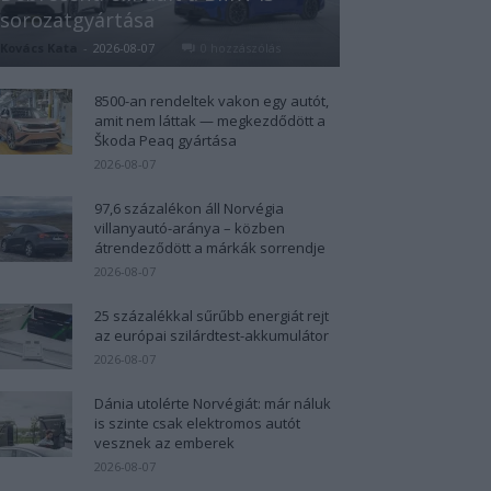
sorozatgyártása
Kovács Kata
-
2026-08-07
0 hozzászólás
8500-an rendeltek vakon egy autót,
amit nem láttak — megkezdődött a
Škoda Peaq gyártása
2026-08-07
97,6 százalékon áll Norvégia
villanyautó-aránya – közben
átrendeződött a márkák sorrendje
2026-08-07
25 százalékkal sűrűbb energiát rejt
az európai szilárdtest-akkumulátor
2026-08-07
Dánia utolérte Norvégiát: már náluk
is szinte csak elektromos autót
vesznek az emberek
2026-08-07