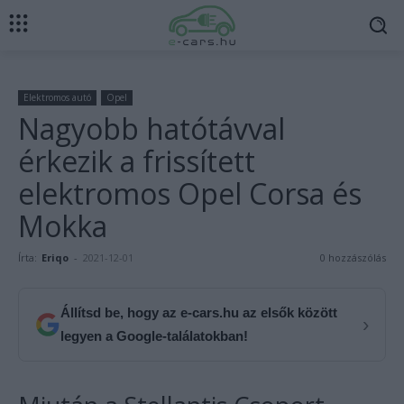
Elektromos autó
Opel
Nagyobb hatótávval
érkezik a frissített
elektromos Opel Corsa és
Mokka
Írta:
Eriqo
-
2021-12-01
0 hozzászólás
Állítsd be, hogy az e-cars.hu az elsők között
›
legyen a Google-találatokban!