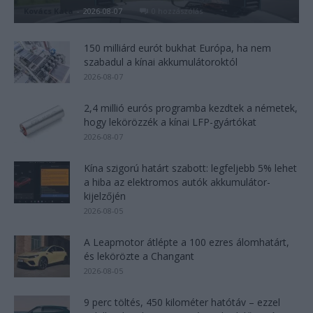
Kovács Kata
-
2026-08-07
0 hozzászólás
150 milliárd eurót bukhat Európa, ha nem
szabadul a kínai akkumulátoroktól
2026-08-07
2,4 millió eurós programba kezdtek a németek,
hogy lekörözzék a kínai LFP-gyártókat
2026-08-07
Kína szigorú határt szabott: legfeljebb 5% lehet
a hiba az elektromos autók akkumulátor-
kijelzőjén
2026-08-05
A Leapmotor átlépte a 100 ezres álomhatárt,
és lekörözte a Changant
2026-08-05
9 perc töltés, 450 kilométer hatótáv – ezzel