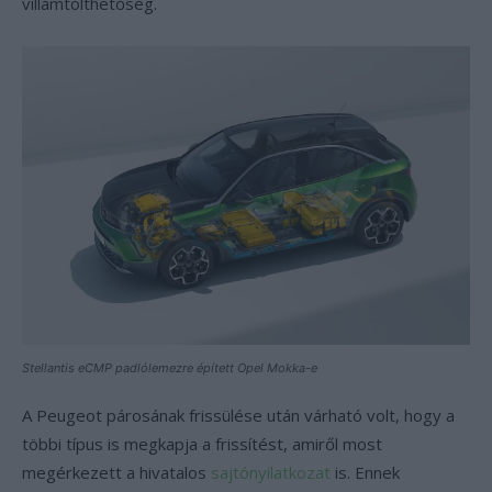
villámtölthetőség.
Stellantis eCMP padlólemezre épített Opel Mokka-e
A Peugeot párosának frissülése után várható volt, hogy a
többi típus is megkapja a frissítést, amiről most
megérkezett a hivatalos
sajtónyilatkozat
is. Ennek