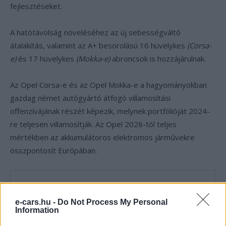
fejlesztéseket.
A hatótávolság növeléséhez az új sebességváltó
átalakítás, valamint az A+ besorolású 16 hüvelykes
(Corsa-
e)
és 17 hüvelykes
(Mokka-e)
abroncsok is hozzájárulnak.
Az Opel Corsa-e és az Opel Mokka-e a hagyományokban
gazdag német autógyártó átfogó villamosítási
offenzívájának részét képezik, melynek portfólióját 2024-
re teljesen villamosítják. Az Opel 2028-tól teljes
mértékben az akkumulátoros elektromos járművekre
összpontosít Európában.
e-cars.hu -
Do Not Process My Personal
Information