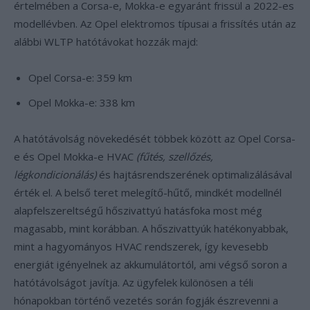
értelmében a Corsa-e, Mokka-e egyaránt frissül a 2022-es
modellévben. Az Opel elektromos típusai a frissítés után az
alábbi WLTP hatótávokat hozzák majd:
Opel Corsa-e: 359 km
Opel Mokka-e: 338 km
A hatótávolság növekedését többek között az Opel Corsa-
e és Opel Mokka-e HVAC
(fűtés, szellőzés,
légkondicionálás)
és hajtásrendszerének optimalizálásával
érték el. A belső teret melegítő-hűtő, mindkét modellnél
alapfelszereltségű hőszivattyú hatásfoka most még
magasabb, mint korábban. A hőszivattyúk hatékonyabbak,
mint a hagyományos HVAC rendszerek, így kevesebb
energiát igényelnek az akkumulátortól, ami végső soron a
hatótávolságot javítja. Az ügyfelek különösen a téli
hónapokban történő vezetés során fogják észrevenni a