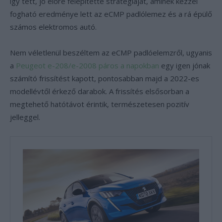
így tett, jó előre felépítette stratégiáját, aminek kézzel
fogható eredménye lett az eCMP padlólemez és a rá épülő
számos elektromos autó.
Nem véletlenül beszéltem az eCMP padlóelemzről, ugyanis
a
Peugeot e-208/e-2008 páros a napokban
egy igen jónak
számító frissítést kapott, pontosabban majd a 2022-es
modellévtől érkező darabok. A frissítés elsősorban a
megtehető hatótávot érintik, természetesen pozitív
jelleggel.