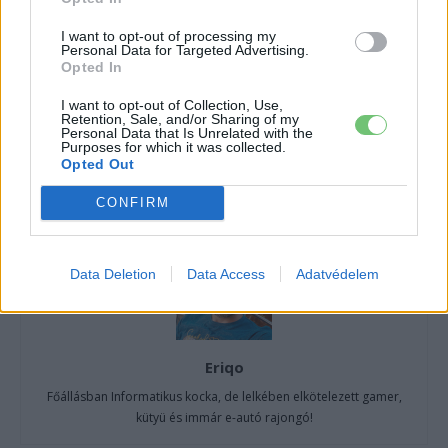
CÍMKÉK
2022
eCMP padlólemez
Elektromos autó
frissítés
I want to opt-out of processing my
Personal Data for Targeted Advertising.
Opel
Opel Corsa-e
opel mokka-e
stellantis
Opted In
I want to opt-out of Collection, Use,
Retention, Sale, and/or Sharing of my
Personal Data that Is Unrelated with the
Purposes for which it was collected.
Opted Out
CONFIRM
Data Deletion
Data Access
Adatvédelem
Eriqo
Főállásban Informatikus kocka, de lelkében elkötelezett gamer,
kütyü és immár e-autó rajongó!