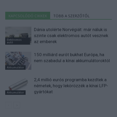
KAPCSOLÓDÓ CIKKEK
TÖBB A SZERZŐTŐL
Dánia utolérte Norvégiát: már náluk is
szinte csak elektromos autót vesznek
Elektromos
az emberek
autó
150 milliárd eurót bukhat Európa, ha
nem szabadul a kínai akkumulátoroktól
Akkumulátor
2,4 millió eurós programba kezdtek a
németek, hogy lekörözzék a kínai LFP-
gyártókat
Akkumulátor