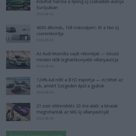
indulhat harcba a Xpeng új szabadidő-autója
Európában
2026-08-05
4000 állomás, 108 másodperc: itt a Nio új
csererekordja
2026-08-05
Az Audi letarolta saját rekordjait — készül
minden idők leghatékonyabb villanyautója
2026-08-04
124%-kal nőtt a BYD exportja — ez lehet az
ok, amiért Szegeden épül a gyáruk
2026-08-04
21 ezer előrendelés 20 óra alatt: a kínaiak
megrohanták az MG új villanyautóját
2026-08-04
Keresés autómárka szerint