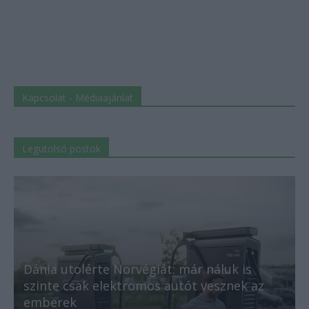
Kapcsolat - Médiaajánlat
Legutolsó postok
Dánia utolérte Norvégiát: már náluk is
szinte csak elektromos autót vesznek az
emberek