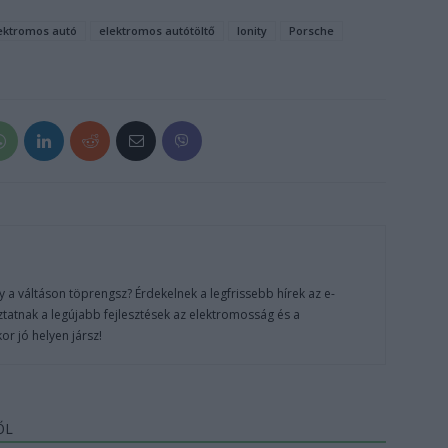
ektromos autó
elektromos autótöltő
Ionity
Porsche
 a váltáson töprengsz? Érdekelnek a legfrissebb hírek az e-
ztatnak a legújabb fejlesztések az elektromosság és a
or jó helyen jársz!
ŐL