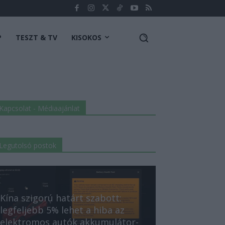
P
TESZT & TV
KISOKOS
Kapcsolat - Médiaajánlat
Legutolsó postok
Kína szigorú határt szabott:
legfeljebb 5% lehet a hiba az
elektromos autók akkumulátor-