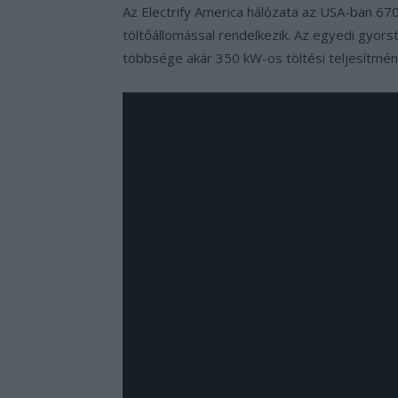
Az Electrify America hálózata az USA-ban 6
töltőállomással rendelkezik. Az egyedi gyor
többsége akár 350 kW-os töltési teljesítmén