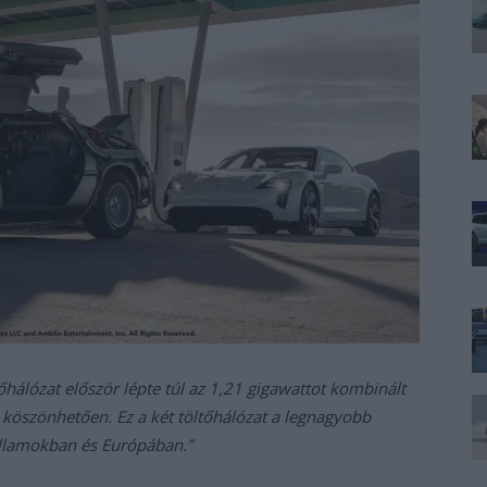
tőhálózat először lépte túl az 1,21 gigawattot kombinált
 köszönhetően. Ez a két töltőhálózat a legnagyobb
Államokban és Európában.”