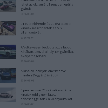
lehet az ok, amiért Szegeden épül a
gyáruk
2026-08-04
21 ezer előrendelés 20 óra alatt: a
kínaiak megrohanták az MG új
villanyautóját
2026-08-04
A Volkswagen bedobta azt a lapot
Kínában, amivel a helyi EV-gyártókat
akarja megelőzni
2026-08-04
A kínaiak leállítják, amit két éve
minden EV-gyártó imádott
2026-08-03
5 perc, és már 70 százalékon jár: a
kínaiak eddig nem látott
sebességgel töltik a villanyautóikat
2026-08-03