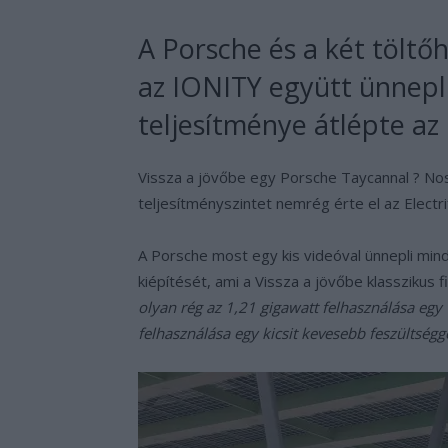
A Porsche és a két töltőh
az IONITY együtt ünnepli
teljesítménye átlépte az
Vissza a jövőbe egy Porsche Taycannal ? Nos
teljesítményszintet nemrég érte el az Electr
A Porsche most egy kis videóval ünnepli min
kiépítését, ami a Vissza a jövőbe klasszikus
olyan rég az 1,21 gigawatt felhasználása egy 
felhasználása egy kicsit kevesebb feszültségge