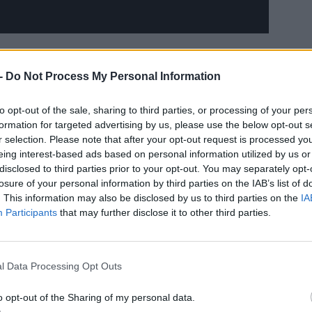
rülbelül 270 kW-os csúcsteljesítménnyel lehetséges
 -
Do Not Process My Personal Information
szerint az 5 százalékos töltöttségi állapotról 80
tés körülbelül 22 percet vesz igénybe.
to opt-out of the sale, sharing to third parties, or processing of your per
formation for targeted advertising by us, please use the below opt-out s
zert és a Porsche Taycan az egyik olyan modell, amely
r selection. Please note that after your opt-out request is processed y
eing interest-based ads based on personal information utilized by us or
disclosed to third parties prior to your opt-out. You may separately opt-
losure of your personal information by third parties on the IAB’s list of
. This information may also be disclosed by us to third parties on the
IA
Participants
that may further disclose it to other third parties.
l Data Processing Opt Outs
o opt-out of the Sharing of my personal data.