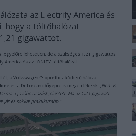
álózata az Electrify America és
, hogy a töltőhálózat
 1,21 gigawattot.
, egyelőre lehetetlen, de a szükséges 1,21 gigawattos
ify America és az IONITY töltőhálózat.
dkét, a Volkswagen Csoporthoz köthető hálózat
 filmre és a DeLorean időgépre is megemlékezik.
„Nem is
Vissza a jövőbe utazást jelentett. Ma az 1,21 gigawatt
l jár és sokkal praktikusabb.”