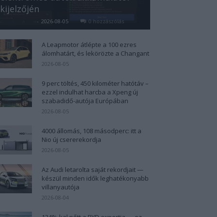
kijelzőjén
Kovács Kata
-
2026-08-05
0 hozzászólás
A Leapmotor átlépte a 100 ezres
álomhatárt, és lekörözte a Changant
2026-08-05
9 perc töltés, 450 kilométer hatótáv –
ezzel indulhat harcba a Xpeng új
szabadidő-autója Európában
2026-08-05
4000 állomás, 108 másodperc: itt a
Nio új csererekordja
2026-08-05
Az Audi letarolta saját rekordjait —
készül minden idők leghatékonyabb
villanyautója
2026-08-04
124%-kal nőtt a BYD exportja — ez