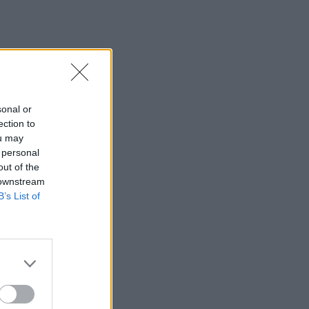
sonal or
ection to
ou may
 personal
out of the
 downstream
B’s List of