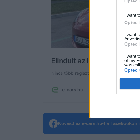
Opted 
I want t
Opted 
I want 
Advertis
Opted 
I want t
of my P
was col
Opted 
Kövesd az e-cars.hu-t a Facebookon is