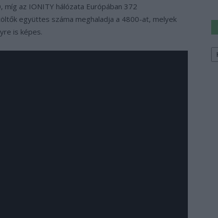
70, míg az IONITY hálózata Európában 372
stöltők együttes száma meghaladja a 4800-at, melyek
yre is képes.
Ke
a
sz