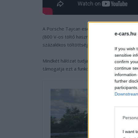
A Porsche Taycan esetében a gyorstöltés kö
e-cars.hu
(800 V-os töltő használata esetén). A gyártó 
százalékos töltöttségi szintre történő feltöl
If you wish 
sensitive in
Mindkét hálózat tudja a Plug & Charge rends
confirm you
continue se
támogatja ezt a funkciót.
information 
further disc
participants
Downstream 
Persona
I want t