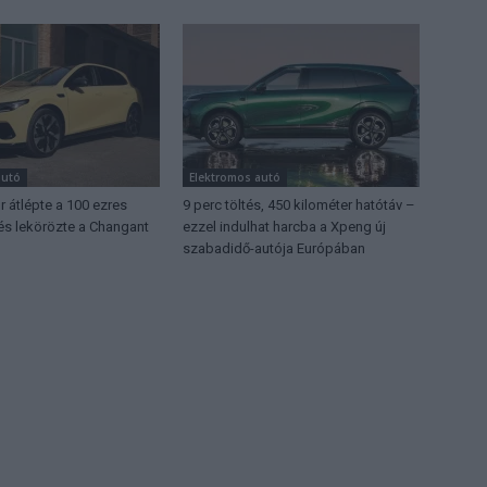
autó
Elektromos autó
 átlépte a 100 ezres
9 perc töltés, 450 kilométer hatótáv –
 és lekörözte a Changant
ezzel indulhat harcba a Xpeng új
szabadidő-autója Európában