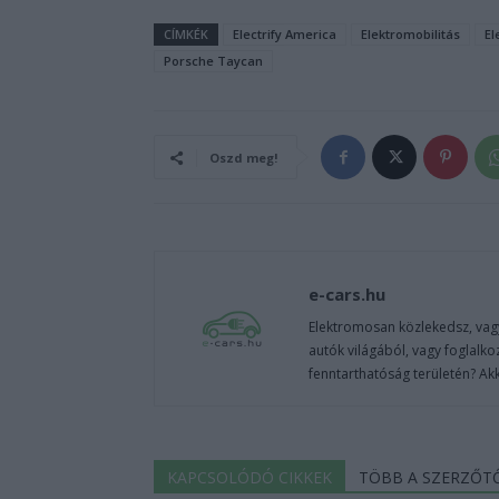
CÍMKÉK
Electrify America
Elektromobilitás
El
Porsche Taycan
Oszd meg!
e-cars.hu
Elektromosan közlekedsz, vagy
autók világából, vagy foglalko
fenntarthatóság területén? Akk
KAPCSOLÓDÓ CIKKEK
TÖBB A SZERZŐT