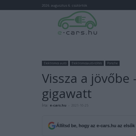
2026. augusztus 6. csütörtök
Elektromos autó
Elektromosautó-töltés
Porsche
Vissza a jövőbe
gigawatt
Írta:
e-cars.hu
-
2021-10-25
Állítsd be, hogy az e-cars.hu az elsők