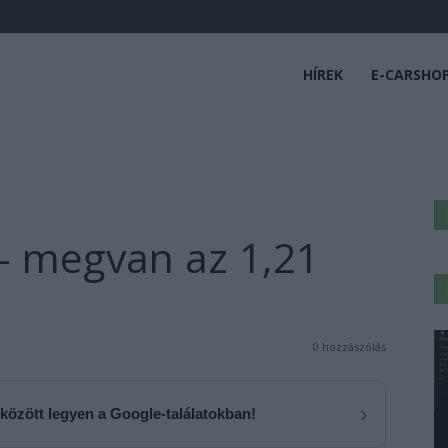
HÍREK
E-CARSHO
 – megvan az 1,21
0 hozzászólás
›
 között legyen a Google-találatokban!