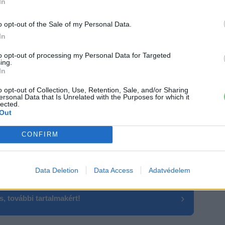
In
o opt-out of the Sale of my Personal Data.
In
to opt-out of processing my Personal Data for Targeted
ing.
In
o opt-out of Collection, Use, Retention, Sale, and/or Sharing
ersonal Data that Is Unrelated with the Purposes for which it
lected.
Out
CONFIRM
Data Deletion
Data Access
Adatvédelem
›
, további tartalmakért!