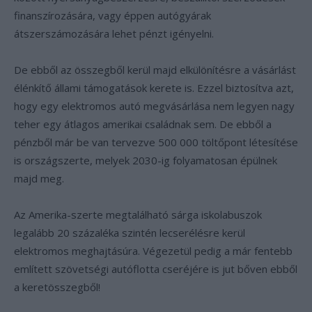
finanszírozására, vagy éppen autógyárak
átszerszámozására lehet pénzt igényelni.
De ebből az összegből kerül majd elkülönítésre a vásárlást
élénkítő állami támogatások kerete is. Ezzel biztosítva azt,
hogy egy elektromos autó megvásárlása nem legyen nagy
teher egy átlagos amerikai családnak sem. De ebből a
pénzből már be van tervezve 500 000 töltőpont létesítése
is országszerte, melyek 2030-ig folyamatosan épülnek
majd meg.
Az Amerika-szerte megtalálható sárga iskolabuszok
legalább 20 százaléka szintén lecserélésre kerül
elektromos meghajtásúra. Végezetül pedig a már fentebb
említett szövetségi autóflotta cseréjére is jut bőven ebből
a keretösszegből!