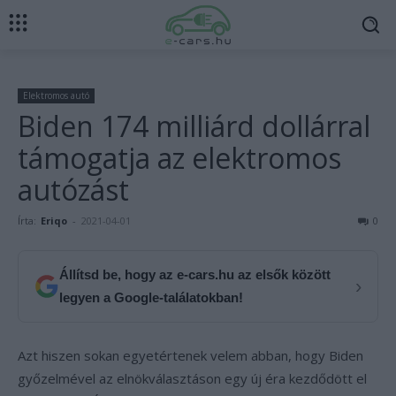
Elektromos autó
Biden 174 milliárd dollárral
támogatja az elektromos
autózást
Írta:
Eriqo
-
2021-04-01
0
Állítsd be, hogy az e-cars.hu az elsők között
›
legyen a Google-találatokban!
Azt hiszen sokan egyetértenek velem abban, hogy Biden
győzelmével az elnökválasztáson egy új éra kezdődött el