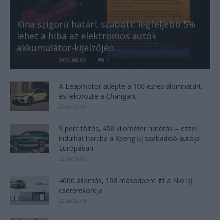
Kína szigorú határt szabott: legfeljebb 5%
lehet a hiba az elektromos autók
akkumulátor-kijelzőjén
Kovács Kata
-
2026-08-05
0
A Leapmotor átlépte a 100 ezres álomhatárt,
és lekörözte a Changant
2026-08-05
9 perc töltés, 450 kilométer hatótáv – ezzel
indulhat harcba a Xpeng új szabadidő-autója
Európában
2026-08-05
4000 állomás, 108 másodperc: itt a Nio új
csererekordja
2026-08-05