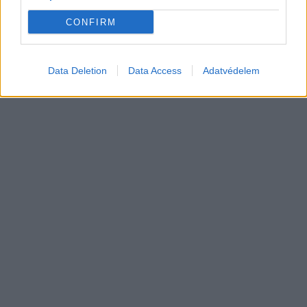
Elektromos
szabadidő-autója Európában
autó
CONFIRM
Data Deletion
Data Access
Adatvédelem