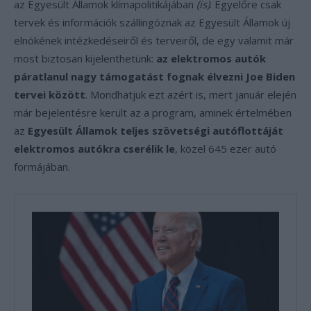
az Egyesült Államok klímapolitikájában
(is)
. Egyelőre csak
tervek és információk szállingóznak az Egyesült Államok új
elnökének intézkedéseiről és terveiről, de egy valamit már
most biztosan kijelenthetünk:
az elektromos autók
páratlanul nagy támogatást fognak élvezni Joe Biden
tervei között
. Mondhatjuk ezt azért is, mert január elején
már bejelentésre került az a program, aminek értelmében
az
Egyesült Államok teljes szövetségi autóflottáját
elektromos autókra cserélik le
, közel 645 ezer autó
formájában.