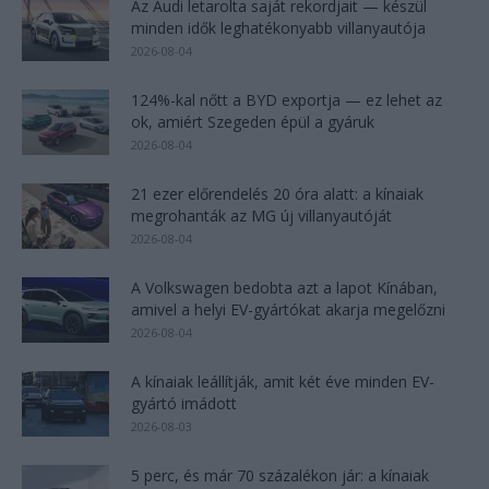
Az Audi letarolta saját rekordjait — készül
minden idők leghatékonyabb villanyautója
2026-08-04
124%-kal nőtt a BYD exportja — ez lehet az
ok, amiért Szegeden épül a gyáruk
2026-08-04
21 ezer előrendelés 20 óra alatt: a kínaiak
megrohanták az MG új villanyautóját
2026-08-04
A Volkswagen bedobta azt a lapot Kínában,
amivel a helyi EV-gyártókat akarja megelőzni
2026-08-04
A kínaiak leállítják, amit két éve minden EV-
gyártó imádott
2026-08-03
5 perc, és már 70 százalékon jár: a kínaiak