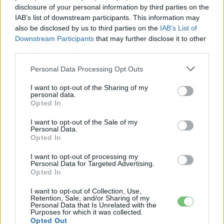
disclosure of your personal information by third parties on the
Eriqo
IAB’s list of downstream participants. This information may
Főállásban Informatikus kocka, de lelkében elkötelezett gamer,
also be disclosed by us to third parties on the
IAB’s List of
kütyü és immár e-autó rajongó!
Downstream Participants
that may further disclose it to other
third parties.
Personal Data Processing Opt Outs
KAPCSOLÓDÓ CIKKEK
TÖBB A SZERZŐTŐL
I want to opt-out of the Sharing of my
personal data.
Opted In
Kína szigorú határt szabott: legfeljebb
5% lehet a hiba az elektromos autók
I want to opt-out of the Sale of my
Personal Data.
Elektromos
akkumulátor-kijelzőjén
autó
Opted In
I want to opt-out of processing my
A Leapmotor átlépte a 100 ezres
Personal Data for Targeted Advertising.
álomhatárt, és lekörözte a Changant
Opted In
Elektromos
autó
I want to opt-out of Collection, Use,
Retention, Sale, and/or Sharing of my
Personal Data that Is Unrelated with the
9 perc töltés, 450 kilométer hatótáv –
Purposes for which it was collected.
ezzel indulhat harcba a Xpeng új
Opted Out