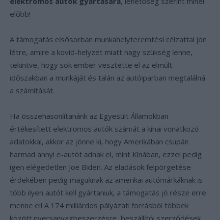
elektromos autók gyártására
, lehetőség szerint minél
előbb!
A támogatás elsősorban munkahelyteremtési célzattal jön
létre, amire a kovid-helyzet miatt nagy szükség lenne,
tekintve, hogy sok ember vesztette el az elmúlt
időszakban a munkáját és talán az autóiparban megtalálná
a számítását.
Ha összehasonlítanánk az Egyesült Államokban
értékesített elektromos autók számát a kínai vonatkozó
adatokkal, akkor az jönne ki, hogy Amerikában csupán
harmad annyi e-autót adnak el, mint Kínában, ezzel pedig
igen elégedetlen Joe Biden. Az eladások felpörgetése
érdekében pedig maguknak az amerikai autómárkáknak is
több ilyen autót kell gyártaniuk, a támogatás jó része erre
menne el! A 174 milliárdos pályázati forrásból többek
között nyersanyagbeszerzésre, beszállítói szerződések