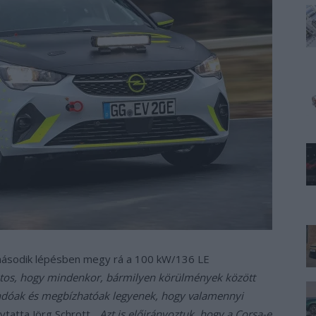
második lépésben megy rá a 100 kW/136 LE
tos, hogy mindenkor, bármilyen körülmények között
ndóak és megbízhatóak legyenek, hogy valamennyi
olytatta Jörg Schrott.
„Azt is előirányoztuk, hogy a Corsa-e