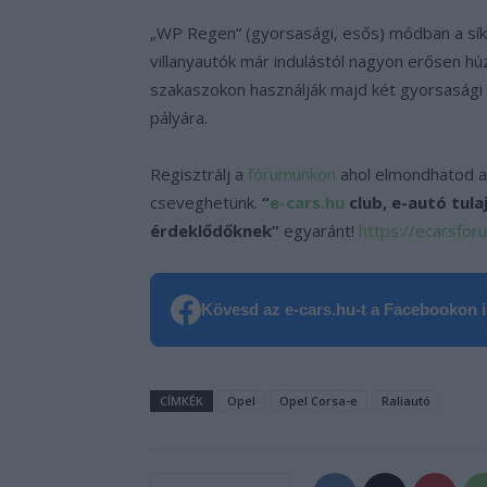
„WP Regen“ (gyorsasági, esős) módban a sík
villanyautók már indulástól nagyon erősen h
szakaszokon használják majd két gyorsasági k
pályára.
Regisztrálj a
fórumunkon
ahol elmondhatod a
cseveghetünk.
“
e-cars.hu
club, e-autó tul
érdeklődőknek”
egyaránt!
https://ecarsfor
Kövesd az e-cars.hu-t a Facebookon is
CÍMKÉK
Opel
Opel Corsa-e
Raliautó