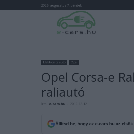
2026. augusztus 7. péntek
Elektromos autó
Opel
Opel Corsa-e Ral
raliautó
Írta:
e-cars.hu
-
2019-12-12
Állítsd be, hogy az e-cars.hu az elsők