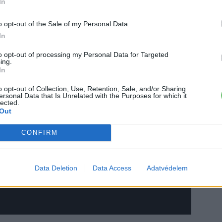
maximális nyomaték.
In
o opt-out of the Sale of my Personal Data.
In
to opt-out of processing my Personal Data for Targeted
ing.
In
o opt-out of Collection, Use, Retention, Sale, and/or Sharing
ersonal Data that Is Unrelated with the Purposes for which it
lected.
Out
CONFIRM
Data Deletion
Data Access
Adatvédelem