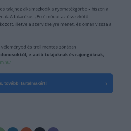
os talajhoz alkalmazkodik a nyomatékgörbe – hiszen a
úznak. A takarékos „Eco“ módot az összekötő
özött, illetve a szervizhelyre menet, és onnan vissza a
 véleményed és troll mentes zónában
ajdonosoktól, e-autó tulajoknak és rajongóknak,
um.hu/
›
, további tartalmakért!