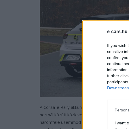
e-cars.hu
If you wish 
sensitive in
confirm you
continue se
information 
further disc
participants
Downstream 
A Corsa-e Rally akkumulátora megegyezik a s
Persona
normál közúti közlekedésben 337 kilométerre
háromféle üzemmód közül lehet választani: 
I want t