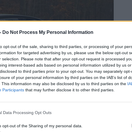
 -
Do Not Process My Personal Information
to opt-out of the sale, sharing to third parties, or processing of your per
formation for targeted advertising by us, please use the below opt-out s
r selection. Please note that after your opt-out request is processed y
eing interest-based ads based on personal information utilized by us or
disclosed to third parties prior to your opt-out. You may separately opt-
losure of your personal information by third parties on the IAB’s list of
. This information may also be disclosed by us to third parties on the
IA
Participants
that may further disclose it to other third parties.
zériaautóéval. 50 kWh kapacitása, a WLTP szerint,
l Data Processing Opt Outs
 elég. A raliautó verseny-hatótávjának maximalizálására
„WP“-ben (gyorsasági szakasz) legalább 60 kilométeren
o opt-out of the Sharing of my personal data.