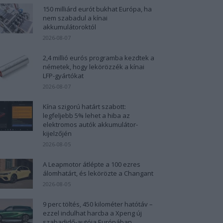
150 milliárd eurót bukhat Európa, ha
nem szabadul a kínai
akkumulátoroktól
2026-08-07
2,4 millió eurós programba kezdtek a
németek, hogy lekörözzék a kínai
LFP-gyártókat
2026-08-07
Kína szigorú határt szabott:
legfeljebb 5% lehet a hiba az
elektromos autók akkumulátor-
kijelzőjén
2026-08-05
A Leapmotor átlépte a 100 ezres
álomhatárt, és lekörözte a Changant
2026-08-05
9 perc töltés, 450 kilométer hatótáv –
ezzel indulhat harcba a Xpeng új
szabadidő-autója Európában