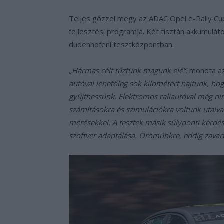
Teljes gőzzel megy az ADAC Opel e-Rally Cu
fejlesztési programja. Két tisztán akkumuláto
dudenhofeni tesztközpontban.
„Hármas célt tűztünk magunk elé“
, mondta a
autóval lehetőleg sok kilométert hajtunk, ho
gyűjthessünk. Elektromos raliautóval még nin
számításokra és szimulációkra voltunk utalva
mérésekkel. A tesztek másik súlyponti kérdé
szoftver adaptálása. Örömünkre, eddig zavart