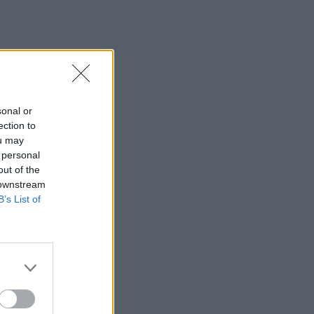
sonal or
ection to
ou may
 personal
out of the
 downstream
B’s List of