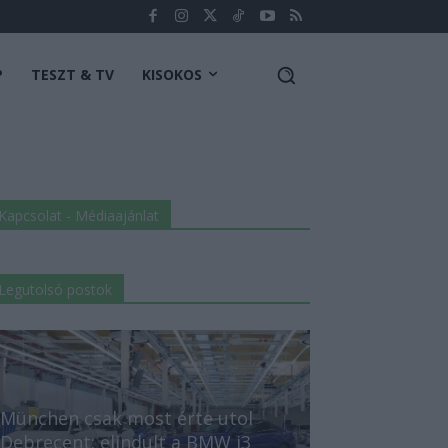
P
TESZT & TV
KISOKOS
Kapcsolat - Médiaajánlat
Legutolsó postok
München csak most érte utol
Debrecent: elindult a BMW i3