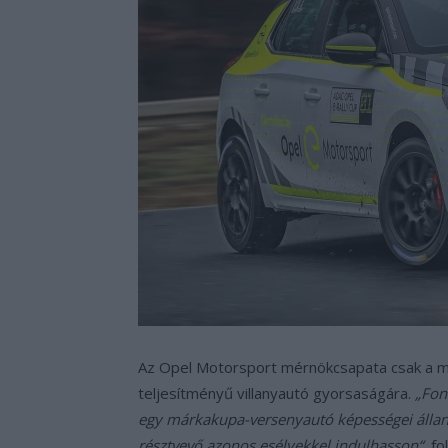
Az Opel Motorsport mérnökcsapata csak a 
teljesítményű villanyautó gyorsaságára.
„Fon
egy márkakupa-versenyautó képességei álla
résztvevő azonos esélyekkel indulhasson“
, f