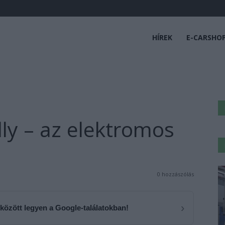
HÍREK
E-CARSHO
ly – az elektromos
0 hozzászólás
›
 között legyen a Google-találatokban!