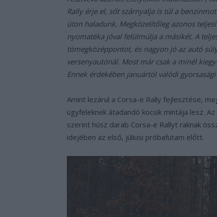
Rally érje el, sőt szárnyalja is túl a benzinm
úton haladunk. Megközelítőleg azonos teljes
nyomatéka jóval felülmúlja a másikét. A telje
tömegközéppontot, és nagyon jó az autó súly
versenyautónál. Most már csak a minél kiegy
Ennek érdekében januártól valódi gyorsasági
Amint lezárul a Corsa-e Rally fejlesztése, 
ügyfeleknek átadandó kocsik mintája lesz. A
szerint húsz darab Corsa-e Rallyt raknak öss
idejében az első, júliusi próbafutam előtt.