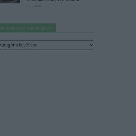
2026-08-05
Keresés autómárka szerint
resés
utómárka
erint