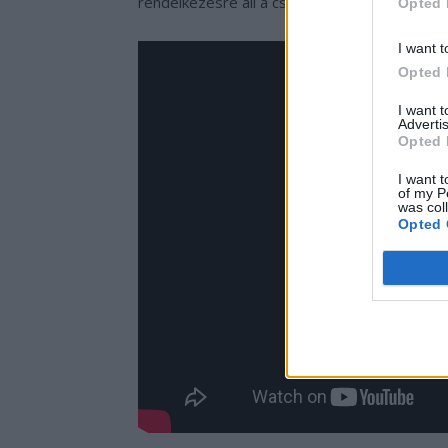
rendelkezésre áll a csúcsteljesítmény és a 
Opted 
I want t
Opted 
I want 
Advertis
Opted 
I want t
of my P
was col
Opted 