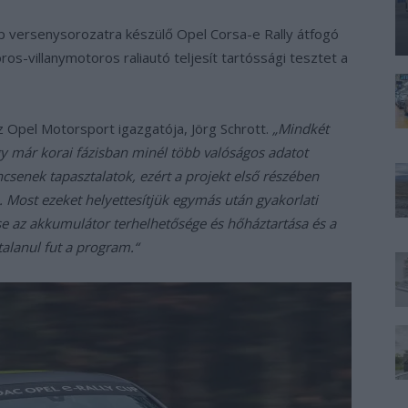
p versenysorozatra készülő Opel Corsa-e Rally átfogó
ros-villanymotoros raliautó teljesít tartóssági tesztet a
z Opel Motorsport igazgatója, Jörg Schrott.
„Mindkét
gy már korai fázisban minél több valóságos adatot
csenek tapasztalatok, ezért a projekt első részében
. Most ezeket helyettesítjük egymás után gyakorlati
se az akkumulátor terhelhetősége és hőháztartása és a
alanul fut a program.“