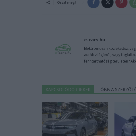
Oszd meg!
e-cars.hu
Elektromosan közlekedsz, vagy
autók világából, vagy foglalko
fenntarthatóság területén? Akk
KAPCSOLÓDÓ CIKKEK
TÖBB A SZERZŐT