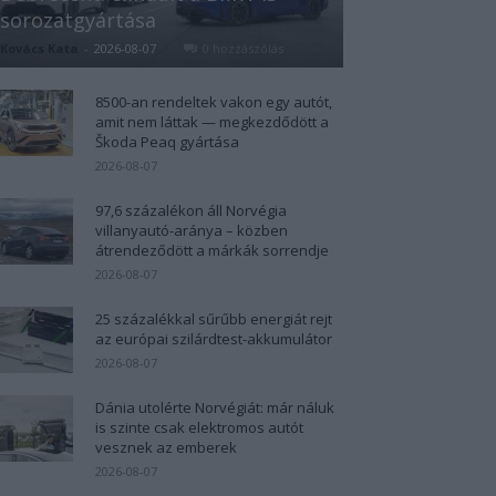
sorozatgyártása
Kovács Kata
-
2026-08-07
0 hozzászólás
8500-an rendeltek vakon egy autót,
amit nem láttak — megkezdődött a
Škoda Peaq gyártása
2026-08-07
97,6 százalékon áll Norvégia
villanyautó-aránya – közben
átrendeződött a márkák sorrendje
2026-08-07
25 százalékkal sűrűbb energiát rejt
az európai szilárdtest-akkumulátor
2026-08-07
Dánia utolérte Norvégiát: már náluk
is szinte csak elektromos autót
vesznek az emberek
2026-08-07