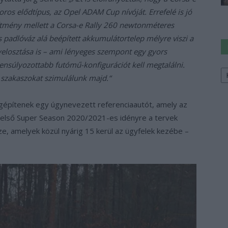
otoros elődtípus, az Opel ADAM Cup nívóját. Errefelé is jó
ítmény mellett a Corsa-e Rally 260 newtonméteres
s padlóváz alá beépített akkumulátortelep mélyre viszi a
elosztása is – ami lényeges szempont egy gyors
ensúlyozottabb futómű-konfigurációt kell megtalálni.
Ke
a
 szakaszokat szimulálunk majd.“
sz
megépítenek egy úgynevezett referenciaautót, amely az
z első Super Season 2020/2021-es idényre a tervek
ze, amelyek közül nyárig 15 kerül az ügyfelek kezébe –