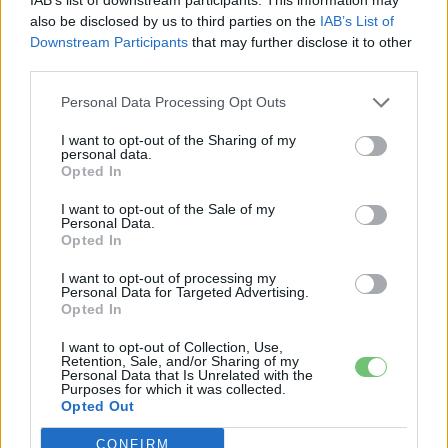
also be disclosed by us to third parties on the
IAB’s List of
Downstream Participants
that may further disclose it to other
third parties.
Personal Data Processing Opt Outs
I want to opt-out of the Sharing of my
personal data.
Opted In
Eriqo
I want to opt-out of the Sale of my
Personal Data.
Főállásban Informatikus kocka, de lelkében elkötelezett gamer,
Opted In
kütyü és immár e-autó rajongó!
I want to opt-out of processing my
Personal Data for Targeted Advertising.
Opted In
KAPCSOLÓDÓ CIKKEK
TÖBB A SZERZŐTŐL
I want to opt-out of Collection, Use,
Retention, Sale, and/or Sharing of my
Personal Data that Is Unrelated with the
Purposes for which it was collected.
Tesla: visszatért a régi árazás a magyar
Opted Out
Supercharger-hálózaton
Elektromos
CONFIRM
autó