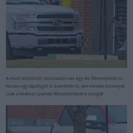
A most lefotózott tesztautón van egy kis félrevezetés is,
hiszen egy kipufogót is szereltek rá, ami minden bizonnyal
csak a kíváncsi szemek félrevezetésére szolgál!