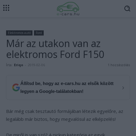
Elektromos autó
Ford
Már az utakon van az
elektromos Ford F150
Írta:
Eriqo
-
2019-02-06
1 hozzászólás
Állítsd be, hogy az e-cars.hu az elsők között
›
legyen a Google-találatokban!
Bár még csak tesztautó formájában létezik egyelőre, az
legalább már biztos, hogy megvalósul az elképzelés!
De miről is van szó? A pickup kategória az egyik