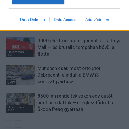
30 000 dollár alá szorult a Ford
elektromos pickupjának ára, és nevet is
Data Deletion
Data Access
Adatvédelem
Elektromos
kapott a modell
autó
9000 elektromos furgonnál tart a Royal
Mail — és brutális tempóban bővül a
Elektromos
flotta
autó
München csak most érte utol
Debrecent: elindult a BMW i3
sorozatgyártása
BMW
8500-an rendeltek vakon egy autót,
amit nem láttak — megkezdődött a
Elektromos
Škoda Peaq gyártása
autó