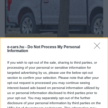
e-cars.hu -
Do Not Process My Personal
Information
Kövesd az e-cars.hu-t a Facebookon is, további
›
tartalmakért!
If you wish to opt-out of the sale, sharing to third parties, or
processing of your personal or sensitive information for
targeted advertising by us, please use the below opt-out
section to confirm your selection. Please note that after your
CÍMKÉK
Elektromos autó
F150
Ford
Pickup
opt-out request is processed you may continue seeing
interest-based ads based on personal information utilized by
us or personal information disclosed to third parties prior to
your opt-out. You may separately opt-out of the further
disclosure of your personal information by third parties on the
IAB’s list of downstream participants. This information may