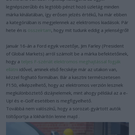
legnépszerűbb és legtöbb pénzt hozó üzletág minden
márka kínálatában, így erősen jelzés értékű, ha már ebben
a kategóriában is megjelennek az elektromos kiadások. Pár
hete én is
összeírtam
, hogy mit tudunk eddig a jelenségről!
Január 16-án a Ford egyik vezetője, Jim Farley (President
of Global Markets) arról számolt be a márka befektetőinek,
hogy a
teljes F-szériát elektromos meghajtással fogják
ellátni
idővel, aminek első fecskéje már az utakon van,
kézzel fogható formában. Bár a kasztni természetesen
F150, elképzelhető, hogy az elektromos verzión lesznek
megkülönböztető dizájnelemek, mint ahogy például az a e-
Up! és e-Golf esetében is megfigyelhető.
Továbbá nem valószínű, hogy a sorozat-gyártott autók
töltőportja a lökhárítón lenne majd .