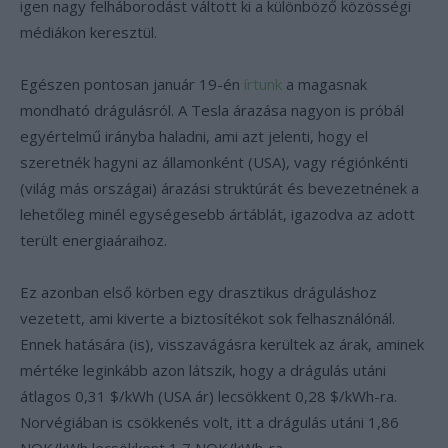
igen nagy felháborodást váltott ki a különböző közösségi
médiákon keresztül.
Egészen pontosan január 19-én
írtunk
a magasnak
mondható drágulásról. A Tesla árazása nagyon is próbál
egyértelmű irányba haladni, ami azt jelenti, hogy el
szeretnék hagyni az államonként (USA), vagy régiónkénti
(világ más országai) árazási struktúrát és bevezetnének a
lehetőleg minél egységesebb ártáblát, igazodva az adott
terült energiaáraihoz.
Ez azonban első körben egy drasztikus dráguláshoz
vezetett, ami kiverte a biztosítékot sok felhasználónál.
Ennek hatására (is), visszavágásra kerültek az árak, aminek
mértéke leginkább azon látszik, hogy a drágulás utáni
átlagos 0,31 $/kWh (USA ár) lecsökkent 0,28 $/kWh-ra.
Norvégiában is csökkenés volt, itt a drágulás utáni 1,86