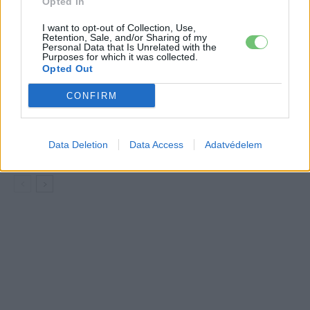
Opted In
Elektromos
autó
I want to opt-out of Collection, Use,
Retention, Sale, and/or Sharing of my
Personal Data that Is Unrelated with the
Négymillió Tesla-tulajdonos vár egy
Purposes for which it was collected.
ígéretre, amit a cég évek óta halogat
Opted Out
Elektromos
autó
CONFIRM
A Tesla kamerát ad a németországi
dolgozóira, hogy betanítsák az Optimus
Elektromos
Data Deletion
Data Access
Adatvédelem
robotokat
autó