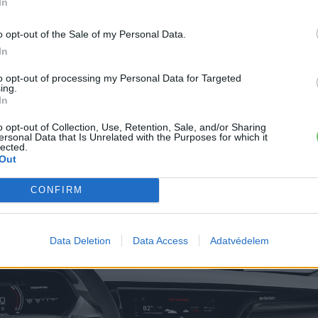
In
o opt-out of the Sale of my Personal Data.
In
to opt-out of processing my Personal Data for Targeted
ing.
In
o opt-out of Collection, Use, Retention, Sale, and/or Sharing
frunk – front trunk) pedig 100 liter
ersonal Data that Is Unrelated with the Purposes for which it
lected.
Out
CONFIRM
Data Deletion
Data Access
Adatvédelem