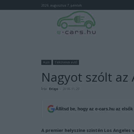
2026. augusztus 7. péntek
Audi
Elektromos autó
Nagyot szólt az
Írta:
Eriqo
-
2018-11-29
Állítsd be, hogy az e-cars.hu az elsők
A premier helyszíne szintén Los Angeles 