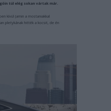
góin túl elég sokan vártak már.
en kívül (amin a mostaniakkal
n pletykának hitték a kocsit, de én