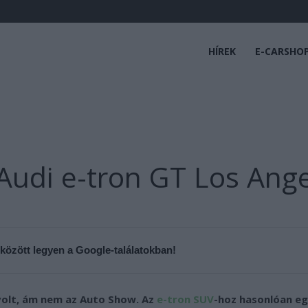
HÍREK
E-CARSHO
 Audi e-tron GT Los Ang
 között legyen a Google-találatokban!
volt, ám nem az Auto Show. Az
e-tron SUV
-hoz hasonlóan eg