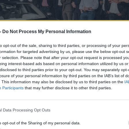
 -
Do Not Process My Personal Information
to opt-out of the sale, sharing to third parties, or processing of your per
formation for targeted advertising by us, please use the below opt-out s
r selection. Please note that after your opt-out request is processed y
eing interest-based ads based on personal information utilized by us or
disclosed to third parties prior to your opt-out. You may separately opt-
losure of your personal information by third parties on the IAB’s list of
. This information may also be disclosed by us to third parties on the
IA
Participants
that may further disclose it to other third parties.
y mennyivel könnyebb volt megtervezni az autót a belsőégésű moto
k, így nagy megtiszteltetés volt száméra, hogy részt vehetett a 
tót, nem vitás.
l Data Processing Opt Outs
T esetében.
o opt-out of the Sharing of my personal data.