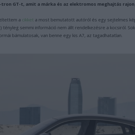
-tron GT-t, amit a márka és az elektromos meghajtás rajon
zítettem a
cikket
a most bemutatott autóról és egy sejtelmes kép
 tényleg semmi információ nem állt rendelkezésre a kocsiról. Soka
ormái bámulatosak, van benne egy kis A7, az tagadhatatlan.