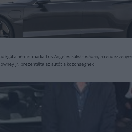
a vendégül a német márka Los Angeles külvárosában, a rendezvény
owney Jr, prezentálta az autót a közönségnek!