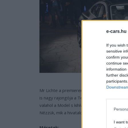
e-cars.hu
If you wish 
sensitive in
confirm you
continue se
information 
further disc
participants
Downstream 
Mr Lichte a premieren arról is beszélt, hog
is nagy rajongója a Teslának és a Model s-ne
valahol a Model s kihívójának szánja ezt az au
Persona
Nézzük, mik a hivatalos számok az e-tron G
I want t
Méretek: