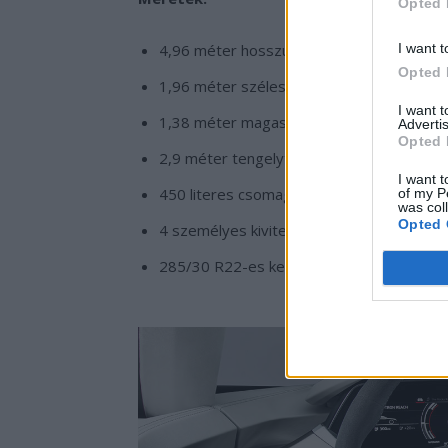
Opted 
4,96 méter hosszúság
I want t
Opted 
1,96 méter szélesség
I want 
1,38 méter magasság
Advertis
Opted 
2,9 méter tengelytáv
I want t
450 literes csomagtér, az első csomagtér (
of my P
was col
Opted 
4 személyes kivitelezés
285/30 R22-es kerékméret