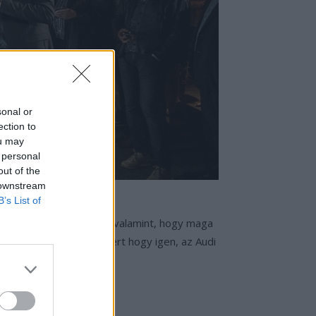
sonal or
ection to
ou may
 personal
out of the
 downstream
B’s List of
r és a kipufogó nélkül, valamint, hogy maga
kihívó tervezésében. Mert hogy igen, az Audi