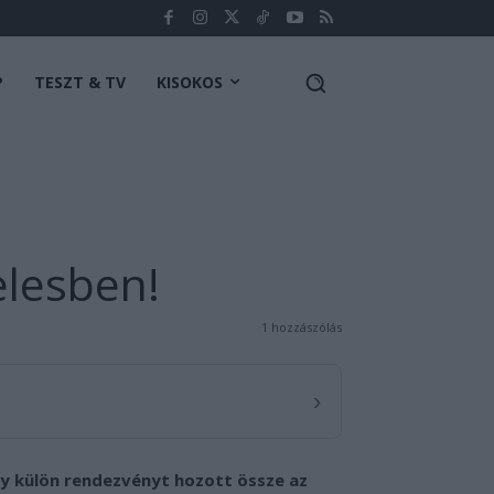
P
TESZT & TV
KISOKOS
elesben!
1 hozzászólás
›
y külön rendezvényt hozott össze az