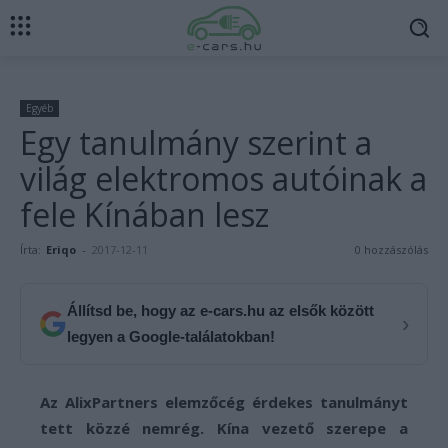
Egyéb
Egy tanulmány szerint a
világ elektromos autóinak a
fele Kínában lesz
Írta:
Eriqo
-
2017-12-11
0 hozzászólás
Állítsd be, hogy az e-cars.hu az elsők között
›
legyen a Google-találatokban!
Az AlixPartners elemzőcég érdekes tanulmányt
tett közzé nemrég. Kína vezető szerepe a