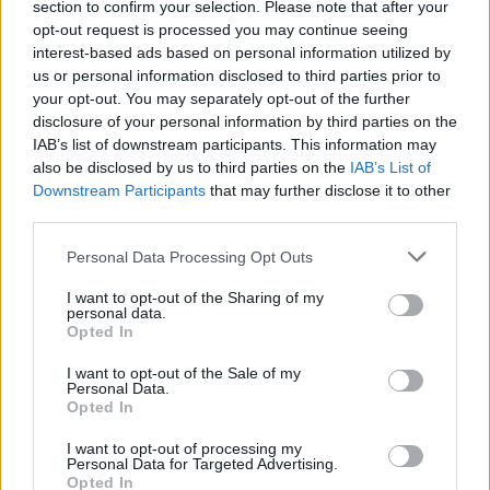
section to confirm your selection. Please note that after your
opt-out request is processed you may continue seeing
interest-based ads based on personal information utilized by
Kövesd az e-cars.hu-t a Facebookon is, további
›
us or personal information disclosed to third parties prior to
tartalmakért!
your opt-out. You may separately opt-out of the further
disclosure of your personal information by third parties on the
IAB’s list of downstream participants. This information may
CÍMKÉK
also be disclosed by us to third parties on the
Elektromos autó
Hibrid
Kína
Plug-In Híbrid
IAB’s List of
Downstream Participants
that may further disclose it to other
third parties.
Personal Data Processing Opt Outs
I want to opt-out of the Sharing of my
personal data.
Opted In
I want to opt-out of the Sale of my
Personal Data.
Opted In
I want to opt-out of processing my
Personal Data for Targeted Advertising.
Opted In