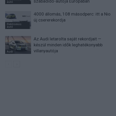
szabadidő-autója Európában
autó
4000 állomás, 108 másodperc: itt a Nio
új csererekordja
Elektromos
autó
Az Audi letarolta saját rekordjait —
készül minden idők leghatékonyabb
villanyautója
Audi