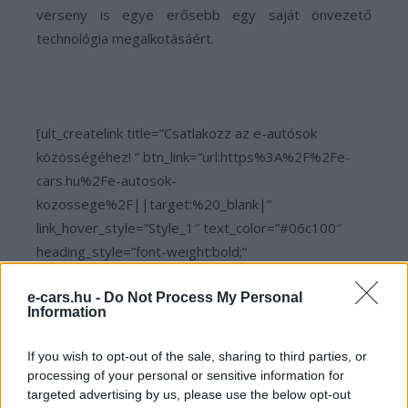
verseny is egye erősebb egy saját önvezető
technológia megalkotásáért.
[ult_createlink title=”Csatlakozz az e-autósok
közösségéhez! ” btn_link=”url:https%3A%2F%2Fe-
cars.hu%2Fe-autosok-
kozossege%2F||target:%20_blank|”
link_hover_style=”Style_1″ text_color=”#06c100″
heading_style=”font-weight:bold;”
title_font_size=”desktop:20px;”][ult_createlink
e-cars.hu -
title=”Like-olj minket a Facebookon! is! ”
Do Not Process My Personal
Information
btn_link=”url:https%3A%2F%2Fwww.facebook.com%2Fecar
link_hover_style=”Style_1″ text_color=”#06c100″
If you wish to opt-out of the sale, sharing to third parties, or
heading_style=”font-weight:bold;”
processing of your personal or sensitive information for
title_font_size=”desktop:18px;”]
targeted advertising by us, please use the below opt-out