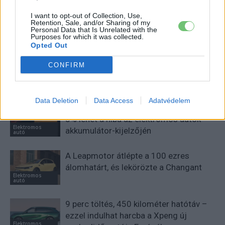
Eriqo
I want to opt-out of Collection, Use,
Retention, Sale, and/or Sharing of my
Főállásban Informatikus kocka, de lelkében elkötelezett gamer,
Personal Data that Is Unrelated with the
kütyü és immár e-autó rajongó!
Purposes for which it was collected.
Opted Out
CONFIRM
KAPCSOLÓDÓ CIKKEK
TÖBB A SZERZŐTŐL
Data Deletion
Data Access
Adatvédelem
Kína szigorú határt szabott: legfeljebb
5% lehet a hiba az elektromos autók
Elektromos
akkumulátor-kijelzőjén
autó
A Leapmotor átlépte a 100 ezres
álomhatárt, és lekörözte a Changant
Elektromos
autó
9 perc töltés, 450 kilométer hatótáv –
ezzel indulhat harcba a Xpeng új
Elektromos