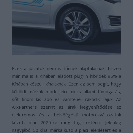
Ezek a jóslatok nem is tűnnek alaptalannak, hiszen
már ma is a Kínában eladott plug-in hibridek 96%-a
Kínában készül, kínaiaknak. Ezen az sem segít, hogy
külföldi márkák modelljeire nincs állami támogatás,
sőt finom kis adó és vámteher rakódik rájuk. Az
AlixPartners szerint az árak kiegyenlítődése az
elektromos és a belsőégésű motorokváltozatok
között már 2025-re meg fog történni. Jelenleg
nagyjából 50 kínai márka küzd a piaci jelenlétért és a