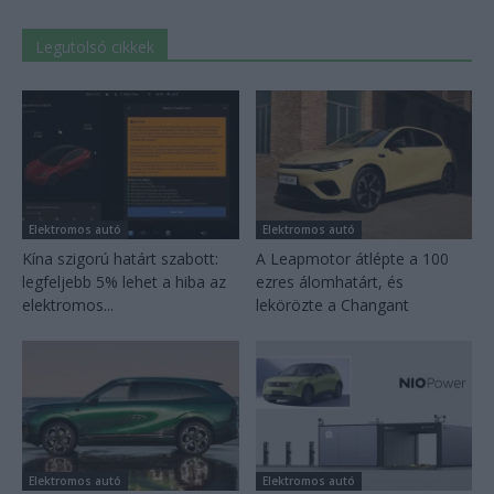
Legutolsó cikkek
Elektromos autó
Elektromos autó
Kína szigorú határt szabott:
A Leapmotor átlépte a 100
legfeljebb 5% lehet a hiba az
ezres álomhatárt, és
elektromos...
lekörözte a Changant
Elektromos autó
Elektromos autó