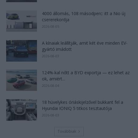
4000 állomás, 108 másodperc: itt a Nio új
csererekordja
2026-08-05
A kínaiak leállítják, amit két éve minden EV-
gyártó imádott
2026-08-03
124%-kal nőtt a BYD exportja — ez lehet az
ok, amiért...
2026-08-04
18 hüvelykes óriáskijelzővel bukkant fel a
Hyundai IONIQ 5 titkos tesztautója
2026-08-03
Továbbiak