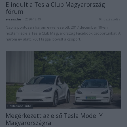
Elindult a Tesla Club Magyarország
fórum
e-cars.hu
-
2020-12-19
0 hozzászólás
Napra pontosan három évvel ezelőtt, 2017 december 19-én
hoztam létre a Tesla Club Magyarország Facebook csoportunkat. A
három év alatt, 7661 taggal bővült a csoport.
Elektromos autó
Megérkezett az első Tesla Model Y
Magyarországra