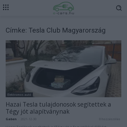
Címke: Tesla Club Magyarország
Elektromos autó
Hazai Tesla tulajdonosok segítettek a
Tégy jót alapítványnak
Gaben
-
2021-12-30
0 hozzászólás