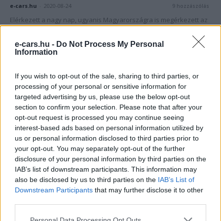
e-cars.hu
-
2020-08-24
9 hozzászólás
Elérkezett a nagy nap, ugyanis Magyarországra is megérkezett az
első Tesla Model Y
e-cars.hu -
Do Not Process My Personal
Information
If you wish to opt-out of the sale, sharing to third parties, or
processing of your personal or sensitive information for
targeted advertising by us, please use the below opt-out
section to confirm your selection. Please note that after your
opt-out request is processed you may continue seeing
interest-based ads based on personal information utilized by
us or personal information disclosed to third parties prior to
Elektromos autó
your opt-out. You may separately opt-out of the further
disclosure of your personal information by third parties on the
Sikerül-e 30 óra alatt megfordulnunk
IAB’s list of downstream participants. This information may
Dortmundból egy Tesla Model 3-al?
also be disclosed by us to third parties on the
IAB’s List of
e-cars.hu
-
2020-07-28
10 hozzászólás
Downstream Participants
that may further disclose it to other
third parties.
Hosszú útra vállalkoztunk ismét, de a jóbarátunk a Hófehérkével
bárhova elmennénk.
Personal Data Processing Opt Outs