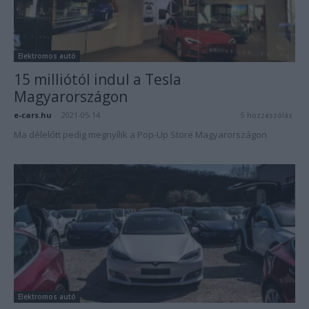
Elektromos autó
15 milliótól indul a Tesla
Magyarországon
e-cars.hu
-
2021-05-14
5 hozzászólás
Ma délelőtt pedig megnyílik a Pop-Up Store Magyarországon
Elektromos autó