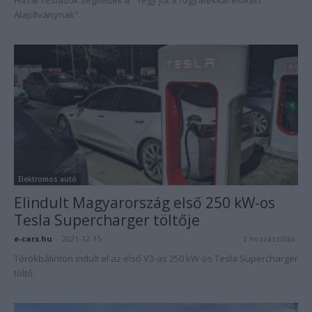
Hazai Teslások segítettek a "Tégy jót a fogyatékkal élőkért
Alapítványnak".
Elektromos autó
Elindult Magyarország első 250 kW-os
Tesla Supercharger töltője
e-cars.hu
-
2021-12-15
3 hozzászólás
Törökbálinton indult el az első V3-as 250 kW-os Tesla Supercharger
töltő.