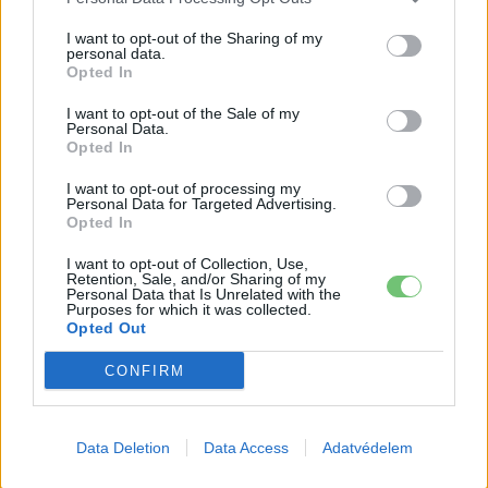
I want to opt-out of the Sharing of my
personal data.
Opted In
I want to opt-out of the Sale of my
Personal Data.
Opted In
I want to opt-out of processing my
Personal Data for Targeted Advertising.
Opted In
Elektromos autó
I want to opt-out of Collection, Use,
Áldott, Békés Karácsonyt kíván az e-
Retention, Sale, and/or Sharing of my
Personal Data that Is Unrelated with the
cars.hu és a Tesla Club Magyarország...
Purposes for which it was collected.
Opted Out
e-cars.hu
-
2019-12-24
2 hozzászólás
Köszönjük, hogy velünk vagytok!
CONFIRM
Data Deletion
Data Access
Adatvédelem