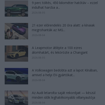
9 perc töltés, 450 kilométer hatótáv – ezzel
indulhat harcba a...
2026-08-05
21 ezer előrendelés 20 óra alatt: a kínaiak
megrohanták az MG...
2026-08-04
A Leapmotor átlépte a 100 ezres
álomhatárt, és lekörözte a Changant
2026-08-05
A Volkswagen bedobta azt a lapot Kínában,
amivel a helyi EV-gyártókat...
2026-08-04
Az Audi letarolta saját rekordjait — készül
minden idők leghatékonyabb villanyautója
2026-08-04