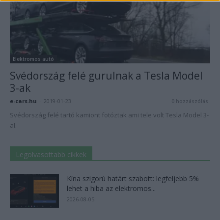
Elektromos autó
Svédország felé gurulnak a Tesla Model
3-ak
e-cars.hu
-
2019-01-23
0 hozzászólás
Svédország felé tartó kamiont fotóztak ami tele volt Tesla Model 3-
al.
Legolvasottabb cikkek
Kína szigorú határt szabott: legfeljebb 5%
lehet a hiba az elektromos...
2026-08-05