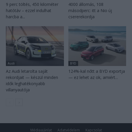
9 perc töltés, 450 kilométer
4000 állomás, 108
hatótáv – ezzel indulhat
másodperc: itt a Nio új
harcba a...
csererekordja
Audi
BYD
Az Audi letarolta saját
124%-kal nőtt a BYD exportja
rekordjait — készül minden
— ez lehet az ok, amiért...
idők leghatékonyabb
villanyautója
Médiaajánlat
Adatvédelem
Kapcsolat