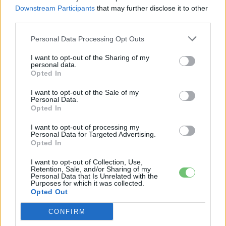
Downstream Participants
that may further disclose it to other
Dánia utolérte Norvégiát: már náluk is szinte
third parties.
csak elektromos autót vesznek...
2026-08-07
Personal Data Processing Opt Outs
I want to opt-out of the Sharing of my
A Volkswagen bedobta azt a lapot Kínában,
personal data.
amivel a helyi EV-gyártókat...
Opted In
2026-08-04
I want to opt-out of the Sale of my
Personal Data.
Opted In
Az Audi letarolta saját rekordjait — készül
minden idők leghatékonyabb villanyautója
I want to opt-out of processing my
2026-08-04
Personal Data for Targeted Advertising.
Opted In
9 perc töltés, 450 kilométer hatótáv – ezzel
I want to opt-out of Collection, Use,
Retention, Sale, and/or Sharing of my
indulhat harcba a...
Personal Data that Is Unrelated with the
2026-08-05
Purposes for which it was collected.
Opted Out
A Leapmotor átlépte a 100 ezres
CONFIRM
álomhatárt, és lekörözte a Changant