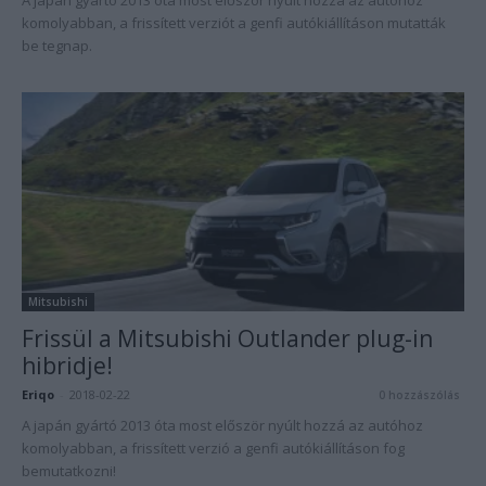
A japán gyártó 2013 óta most először nyúlt hozzá az autóhoz
komolyabban, a frissített verziót a genfi autókiállításon mutatták
be tegnap.
Mitsubishi
Frissül a Mitsubishi Outlander plug-in
hibridje!
Eriqo
-
2018-02-22
0 hozzászólás
A japán gyártó 2013 óta most először nyúlt hozzá az autóhoz
komolyabban, a frissített verzió a genfi autókiállításon fog
bemutatkozni!