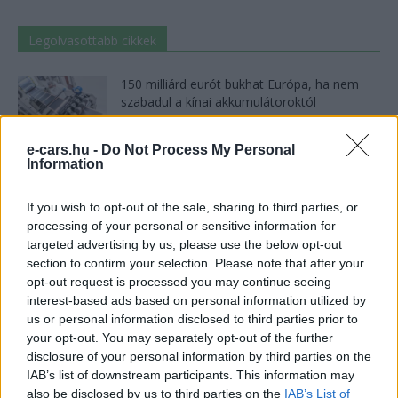
Legolvasottabb cikkek
150 milliárd eurót bukhat Európa, ha nem
szabadul a kínai akkumulátoroktól
2026-08-07
e-cars.hu -
Do Not Process My Personal
Information
2,4 millió eurós programba kezdtek a
németek, hogy lekörözzék a kínai...
2026-08-07
If you wish to opt-out of the sale, sharing to third parties, or
processing of your personal or sensitive information for
targeted advertising by us, please use the below opt-out
21 ezer előrendelés 20 óra alatt: a kínaiak
section to confirm your selection. Please note that after your
megrohanták az MG...
opt-out request is processed you may continue seeing
2026-08-04
interest-based ads based on personal information utilized by
us or personal information disclosed to third parties prior to
your opt-out. You may separately opt-out of the further
Kína szigorú határt szabott: legfeljebb 5%
lehet a hiba az elektromos...
disclosure of your personal information by third parties on the
IAB’s list of downstream participants. This information may
2026-08-05
also be disclosed by us to third parties on the
IAB’s List of