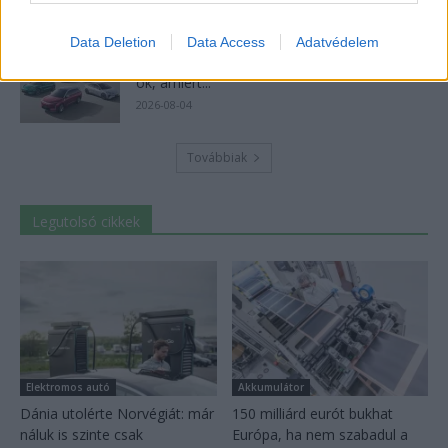
2026-08-05
Data Deletion
Data Access
Adatvédelem
124%-kal nőtt a BYD exportja — ez lehet az
ok, amiért...
2026-08-04
Továbbiak
Legutolsó cikkek
Elektromos autó
Akkumulátor
Dánia utolérte Norvégiát: már
150 milliárd eurót bukhat
náluk is szinte csak
Európa, ha nem szabadul a