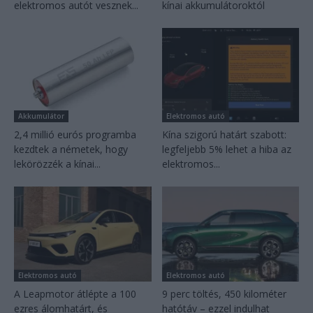
elektromos autót vesznek...
kínai akkumulátoroktól
Akkumulátor
Elektromos autó
2,4 millió eurós programba
Kína szigorú határt szabott:
kezdtek a németek, hogy
legfeljebb 5% lehet a hiba az
lekörözzék a kínai...
elektromos...
Elektromos autó
Elektromos autó
A Leapmotor átlépte a 100
9 perc töltés, 450 kilométer
ezres álomhatárt, és
hatótáv – ezzel indulhat