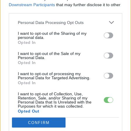
A Volkswagen bedobta azt a lapot Kínában,
Downstream Participants
that may further disclose it to other
amivel a helyi EV-gyártókat...
third parties.
2026-08-04
Personal Data Processing Opt Outs
Az Audi letarolta saját rekordjait — készül
I want to opt-out of the Sharing of my
minden idők leghatékonyabb villanyautója
personal data.
Opted In
2026-08-04
I want to opt-out of the Sale of my
Personal Data.
4000 állomás, 108 másodperc: itt a Nio új
Opted In
csererekordja
2026-08-05
I want to opt-out of processing my
Personal Data for Targeted Advertising.
Opted In
A kínaiak leállítják, amit két éve minden EV-
gyártó imádott
I want to opt-out of Collection, Use,
Retention, Sale, and/or Sharing of my
2026-08-03
Personal Data that Is Unrelated with the
Purposes for which it was collected.
Opted Out
124%-kal nőtt a BYD exportja — ez lehet az
ok, amiért...
CONFIRM
2026-08-04