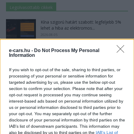
Legolvasottabb cikkek
Kína szigorú határt szabott: legfeljebb 5%
lehet a hiba az elektromos...
2026-08-05
9 perc töltés, 450 kilométer hatótáv – ezzel
e-cars.hu -
Do Not Process My Personal
Information
indulhat harcba a...
2026-08-05
If you wish to opt-out of the sale, sharing to third parties, or
processing of your personal or sensitive information for
21 ezer előrendelés 20 óra alatt: a kínaiak
targeted advertising by us, please use the below opt-out
megrohanták az MG...
section to confirm your selection. Please note that after your
2026-08-04
opt-out request is processed you may continue seeing
interest-based ads based on personal information utilized by
us or personal information disclosed to third parties prior to
A Leapmotor átlépte a 100 ezres
álomhatárt, és lekörözte a Changant
your opt-out. You may separately opt-out of the further
disclosure of your personal information by third parties on the
2026-08-05
IAB’s list of downstream participants. This information may
also be disclosed by us to third parties on the
IAB’s List of