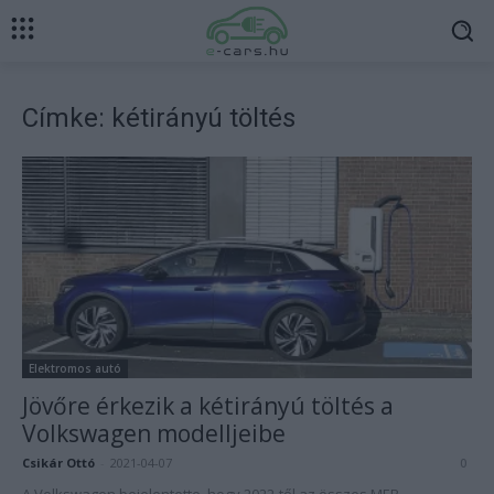
Címke: kétirányú töltés
Elektromos autó
Jövőre érkezik a kétirányú töltés a
Volkswagen modelljeibe
Csikár Ottó
-
2021-04-07
0