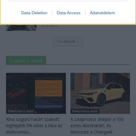
18 hüvelykes óriáskijelzővel bukkant fel a
Data Deletion
Data Access
Adatvédelem
Hyundai IONIQ 5 titkos tesztautója
2026-08-03
Továbbiak
Legutolsó cikkek
Elektromos autó
Elektromos autó
Kína szigorú határt szabott:
A Leapmotor átlépte a 100
legfeljebb 5% lehet a hiba az
ezres álomhatárt, és
elektromos...
lekörözte a Changant