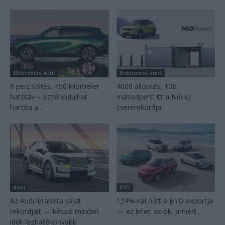
Elektromos autó
Elektromos autó
9 perc töltés, 450 kilométer
4000 állomás, 108
hatótáv – ezzel indulhat
másodperc: itt a Nio új
harcba a...
csererekordja
Audi
BYD
Az Audi letarolta saját
124%-kal nőtt a BYD exportja
rekordjait — készül minden
— ez lehet az ok, amiért...
idők leghatékonyabb