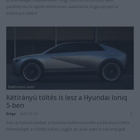
A Volkswagen bejelentette, hogy 2022-től az összes MEB
padlólemezre épülő elektromos autónál be fogja vezetni a
kétirányú töltést
Elektromos autó
Kétirányú töltés is lesz a Hyundai Ioniq
5-ben
Eriqo
-
2020-12-14
0
Sok új funkció mellett a Hyundai külön kiemelte a kétirányú töltés
lehetőségét az IONIQ 5-ben, vagyis az autó adni is tud energiát.