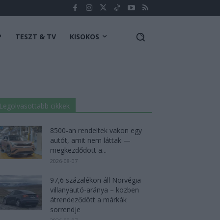
P
TESZT & TV
KISOKOS
Legolvasottabb cikkek
8500-an rendeltek vakon egy
autót, amit nem láttak —
megkezdődött a...
2026-08-07
97,6 százalékon áll Norvégia
villanyautó-aránya – közben
átrendeződött a márkák
sorrendje