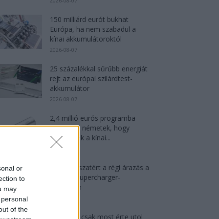
2026-08-07
150 milliárd eurót bukhat
Európa, ha nem szabadul a
kínai akkumulátoroktól
2026-08-07
25 százalékkal sűrűbb energiát
rejt az európai szilárdtest-
akkumulátor
2026-08-07
2,4 millió eurós programba
kezdtek a németek, hogy
lekörözzék a kínai...
2026-08-07
Tesla: visszatért a régi árazás a
sonal or
magyar Supercharger-
ection to
hálózaton
ou may
2026-08-08
 personal
out of the
München csak most érte utol