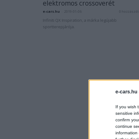
elektromos crossoverét
e-cars.hu
-
2019-01-06
0 hozzászól
Infiniti QX Inspiration, a márka legújabb
sportterepjárója.
e-cars.hu
If you wish 
sensitive in
confirm you
continue se
information 