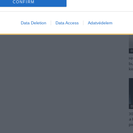
CONFIRM
Data Deletion
Data Access
Adatvédelem
E
Hi
bu
ki
E
30
a 
pi