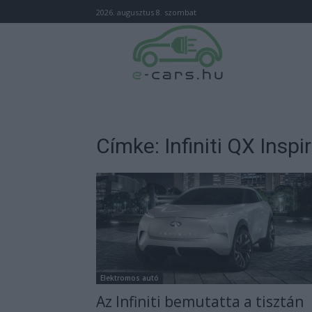
2026. augusztus 8. szombat
Címke: Infiniti QX Inspi
Elektromos autó
Az Infiniti bemutatta a tisztán