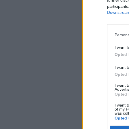
further disc
participants
Downstream 
Persona
I want t
Opted 
I want t
Opted 
I want 
Advertis
Opted 
I want t
of my P
was col
Opted 