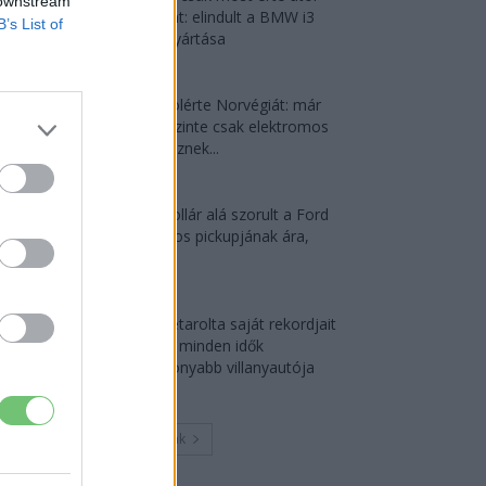
 downstream
Debrecent: elindult a BMW i3
B’s List of
sorozatgyártása
2026-08-07
Dánia utolérte Norvégiát: már
náluk is szinte csak elektromos
autót vesznek...
2026-08-07
30 000 dollár alá szorult a Ford
elektromos pickupjának ára,
és...
2026-08-08
Az Audi letarolta saját rekordjait
— készül minden idők
leghatékonyabb villanyautója
2026-08-04
Továbbiak