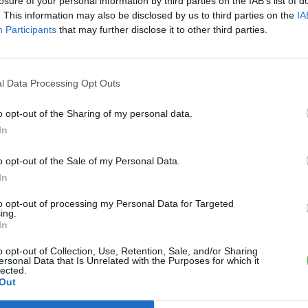
losure of your personal information by third parties on the IAB’s list of
. This information may also be disclosed by us to third parties on the
IA
Participants
that may further disclose it to other third parties.
l Data Processing Opt Outs
o opt-out of the Sharing of my personal data.
In
o opt-out of the Sale of my Personal Data.
In
to opt-out of processing my Personal Data for Targeted
ing.
In
o opt-out of Collection, Use, Retention, Sale, and/or Sharing
ersonal Data that Is Unrelated with the Purposes for which it
lected.
Out