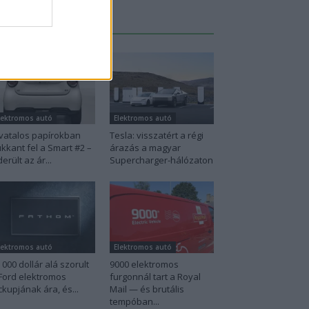
Legutolsó cikkek
lektromos autó
Elektromos autó
vatalos papírokban
Tesla: visszatért a régi
kkant fel a Smart #2 –
árazás a magyar
derült az ár...
Supercharger-hálózaton
lektromos autó
Elektromos autó
 000 dollár alá szorult
9000 elektromos
Ford elektromos
furgonnál tart a Royal
ckupjának ára, és...
Mail — és brutális
tempóban...