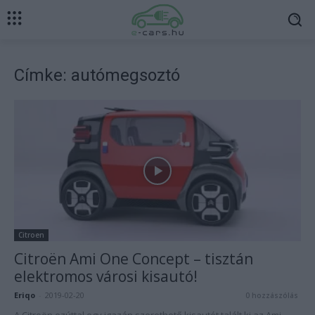
Címke: autómegsoztó
Citroen
Citroën Ami One Concept – tisztán
elektromos városi kisautó!
Eriqo
-
2019-02-20
0 hozzászólás