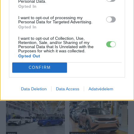
Personal Data.
Opted In
A Volkswagen bedobta azt a lapot Kínában,
amivel a helyi EV-gyártókat...
I want to opt-out of processing my
2026-08-04
Personal Data for Targeted Advertising.
Opted In
Az Audi letarolta saját rekordjait — készül
I want to opt-out of Collection, Use,
Retention, Sale, and/or Sharing of my
minden idők leghatékonyabb villanyautója
Personal Data that Is Unrelated with the
2026-08-04
Purposes for which it was collected.
Opted Out
Továbbiak
CONFIRM
Legutolsó cikkek
Data Deletion
Data Access
Adatvédelem