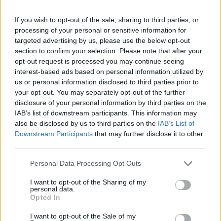
németek, hogy lekörözzék a kínai...
2026-08-07
If you wish to opt-out of the sale, sharing to third parties, or
processing of your personal or sensitive information for
targeted advertising by us, please use the below opt-out
25 százalékkal sűrűbb energiát rejt az
section to confirm your selection. Please note that after your
európai szilárdtest-akkumulátor
opt-out request is processed you may continue seeing
2026-08-07
interest-based ads based on personal information utilized by
us or personal information disclosed to third parties prior to
Dánia utolérte Norvégiát: már náluk is szinte
your opt-out. You may separately opt-out of the further
csak elektromos autót vesznek...
disclosure of your personal information by third parties on the
IAB’s list of downstream participants. This information may
2026-08-07
also be disclosed by us to third parties on the
IAB’s List of
Downstream Participants
that may further disclose it to other
21 ezer előrendelés 20 óra alatt: a kínaiak
third parties.
megrohanták az MG...
2026-08-04
Personal Data Processing Opt Outs
I want to opt-out of the Sharing of my
Kína szigorú határt szabott: legfeljebb 5%
personal data.
lehet a hiba az elektromos...
Opted In
2026-08-05
I want to opt-out of the Sale of my