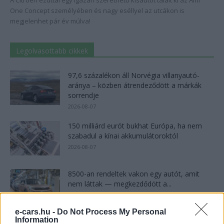
A Citroën ezúttal egy igazán szerethető kisautót talált ki az Ami
One Concept személyében és nagy eséllyel az utcákon is
megjelenhet pár év múlva!
Legolvasottabb cikkek
97,6 százalékon áll Norvégia villanyautó-
aránya – közben átrendeződött a márkák
sorrendje
2026-08-07
150 milliárd eurót bukhat Európa, ha nem
szabadul a kínai akkumulátoroktól
2026-08-07
8500-an rendeltek vakon egy autót, amit
nem láttak — megkezdődött a...
2026-08-07
e-cars.hu -
Do Not Process My Personal
Information
2,4 millió eurós programba kezdtek a