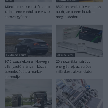
BMW
Elektromos autó
München csak most érte utol
8500-an rendeltek vakon egy
Debrecent: elindult a BMW i3
autót, amit nem láttak —
sorozatgyártása
megkezdődött a...
Elektromos autó
Akkumulátor
97,6 százalékon áll Norvégia
25 százalékkal sűrűbb
villanyautó-aránya – közben
energiát rejt az európai
átrendeződött a márkák
szilárdtest-akkumulátor
sorrendje