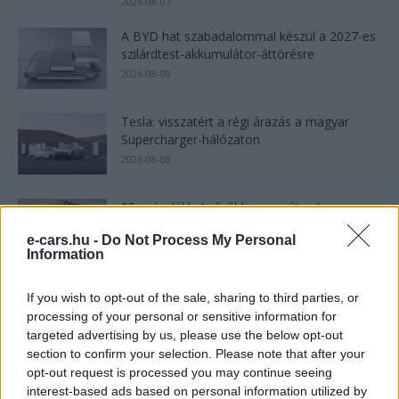
2026-08-07
A BYD hat szabadalommal készül a 2027-es
szilárdtest-akkumulátor-áttörésre
2026-08-08
Tesla: visszatért a régi árazás a magyar
Supercharger-hálózaton
2026-08-08
25 százalékkal sűrűbb energiát rejt az
európai szilárdtest-akkumulátor
e-cars.hu -
Do Not Process My Personal
2026-08-07
Information
150 milliárd eurót bukhat Európa, ha nem
If you wish to opt-out of the sale, sharing to third parties, or
szabadul a kínai akkumulátoroktól
processing of your personal or sensitive information for
2026-08-07
targeted advertising by us, please use the below opt-out
section to confirm your selection. Please note that after your
opt-out request is processed you may continue seeing
Hivatalos papírokban bukkant fel a Smart #2
interest-based ads based on personal information utilized by
– kiderült az ár...