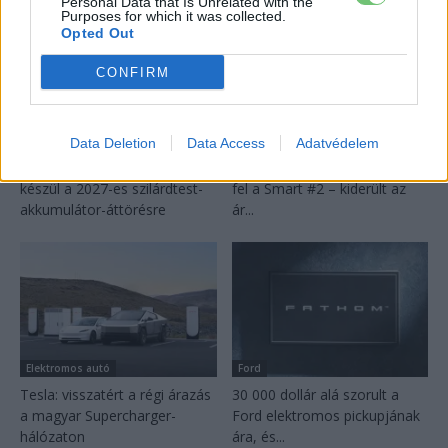
Personal Data that Is Unrelated with the
Purposes for which it was collected.
Opted Out
CONFIRM
Akkumulátor
Elektromos autó
Data Deletion
Data Access
Adatvédelem
A BYD hat szabadalommal
Hivatalos papírokban bukkant
készül a 2027-es szilárdtest-
fel a Smart #2 – kiderült az
akkumulátor-áttörésre
ár...
Elektromos autó
Ford
Tesla: visszatért a régi árazás
30 000 dollár alá szorult a
a magyar Supercharger-
Ford elektromos pickupjának
hálózaton
ára, és...