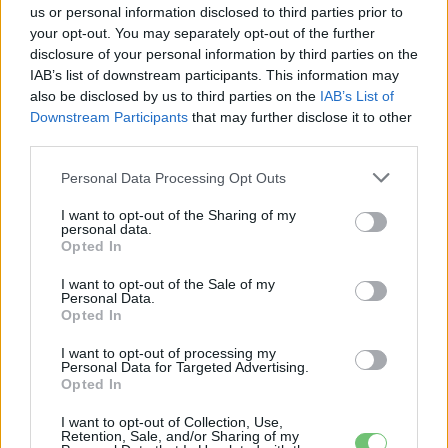
us or personal information disclosed to third parties prior to
2026-08-08
your opt-out. You may separately opt-out of the further
disclosure of your personal information by third parties on the
München csak most érte utol Debrecent:
IAB’s list of downstream participants. This information may
elindult a BMW i3 sorozatgyártása
also be disclosed by us to third parties on the
IAB’s List of
2026-08-07
Downstream Participants
that may further disclose it to other
third parties.
2,4 millió eurós programba kezdtek a
Personal Data Processing Opt Outs
németek, hogy lekörözzék a kínai...
2026-08-07
I want to opt-out of the Sharing of my
personal data.
Opted In
30 000 dollár alá szorult a Ford elektromos
pickupjának ára, és...
I want to opt-out of the Sale of my
Personal Data.
2026-08-08
Opted In
I want to opt-out of processing my
Továbbiak
Personal Data for Targeted Advertising.
Opted In
Legutolsó cikkek
I want to opt-out of Collection, Use,
Retention, Sale, and/or Sharing of my