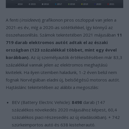
A fenti (
insideevs
) grafikonon piros oszloppal van jelen a
2021-es év, míg a 2020-as sötétkékkel, így könnyű az
összehasonlítás. Számok tekintetében 2021 májusában
11
719 darab elektromos autót adtak el az északi
országban (123 százalékkal többet, mint egy évvel
korábban).
Az új személyautók értékesítésében már 83,3
százalékkal vannak jelen az elektromos meghajtású
kivitelek. Ha ilyen ütemben haladunk, 1-2 éven belül nem
fognak Norvégiában eladni új, belsőégésű motoros autót.
Hajtáslánc tekintetében az alábbi a megoszlás:
BEV (Battery Electric Vehicle):
8498
darab (147
százalékos növekedés 2020 májusához képest, 60,4
százalékos piaci részesedés az új eladásokban). + 742
szürkeimportos autó és 638 kisteherautó.