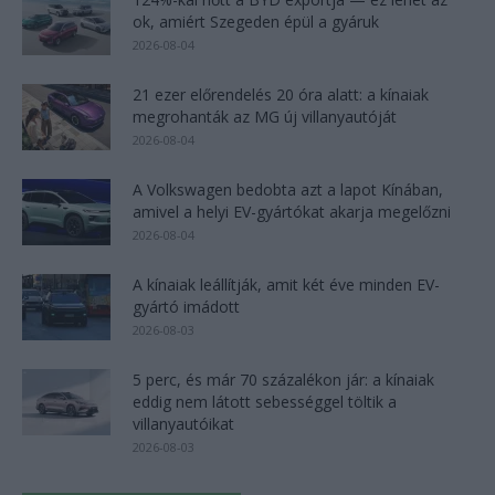
ok, amiért Szegeden épül a gyáruk
2026-08-04
21 ezer előrendelés 20 óra alatt: a kínaiak
megrohanták az MG új villanyautóját
2026-08-04
A Volkswagen bedobta azt a lapot Kínában,
amivel a helyi EV-gyártókat akarja megelőzni
2026-08-04
A kínaiak leállítják, amit két éve minden EV-
gyártó imádott
2026-08-03
5 perc, és már 70 százalékon jár: a kínaiak
eddig nem látott sebességgel töltik a
villanyautóikat
2026-08-03