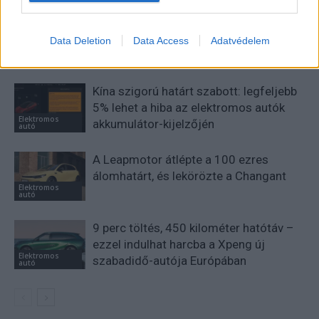
Data Deletion
Data Access
Adatvédelem
KAPCSOLÓDÓ CIKKEK
TÖBB A SZERZŐTŐL
Kína szigorú határt szabott: legfeljebb
5% lehet a hiba az elektromos autók
Elektromos
akkumulátor-kijelzőjén
autó
A Leapmotor átlépte a 100 ezres
álomhatárt, és lekörözte a Changant
Elektromos
autó
9 perc töltés, 450 kilométer hatótáv –
ezzel indulhat harcba a Xpeng új
Elektromos
szabadidő-autója Európában
autó