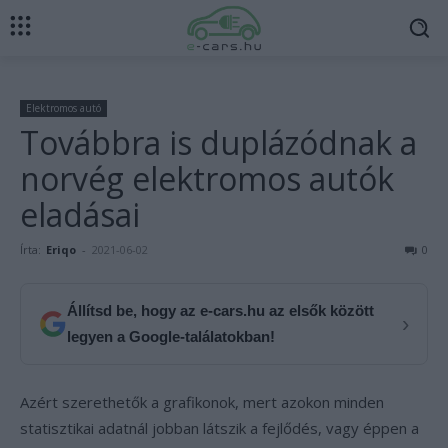
Elektromos autó
Továbbra is duplázódnak a
norvég elektromos autók
eladásai
Írta:
Eriqo
-
2021-06-02
0
Állítsd be, hogy az e-cars.hu az elsők között
›
legyen a Google-találatokban!
Azért szerethetők a grafikonok, mert azokon minden
statisztikai adatnál jobban látszik a fejlődés, vagy éppen a