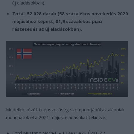
új eladásokban).
Totál: 52 028 darab (58 százalékos növekedés 2020
májusához képest, 81,9 százalékos piaci
részesedés az új eladásokban).
Modellek közötti népszerűség szempontjából az alábbiak
mondhatók el a 2021 májusi eladásokat tekintve:
Ford Mustang Mach-E – 1384 (1429 ÉVKÖZI)