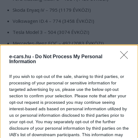
Skoda Enyaq iV – 795 (1179 ÉVKÖZI)
Volkswagen ID.4 – 774 (3458 ÉVKÖZI)
Tesla Model 3 – 504 (3074 ÉVKÖZI)
Mercedes-Benz EQC – 492 (2083 ÉVKÖZI)
Audi e-tron – 447 (2897 ÉVKÖZI)
e-cars.hu -
Do Not Process My Personal
Information
Nissan LEAF – 285 (1963 ÉVKÖZI)
Polestar 2 – 280 (2010 ÉVKÖZI)
If you wish to opt-out of the sale, sharing to third parties, or
processing of your personal or sensitive information for
MG ZS EV – 195 (1242 ÉVKÖZI)
targeted advertising by us, please use the below opt-out
section to confirm your selection. Please note that after your
BMW i3 – 130 (846 ÉVKÖZI)
opt-out request is processed you may continue seeing
interest-based ads based on personal information utilized by
us or personal information disclosed to third parties prior to
Kövesd az e-cars.hu-t a Facebookon is, további
your opt-out. You may separately opt-out of the further
›
tartalmakért!
disclosure of your personal information by third parties on the
IAB’s list of downstream participants. This information may