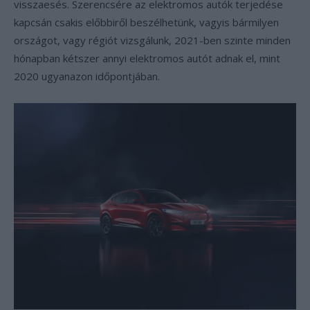
visszaesés. Szerencsére az elektromos autók terjedése
kapcsán csakis előbbiről beszélhetünk, vagyis bármilyen
országot, vagy régiót vizsgálunk, 2021-ben szinte minden
hónapban kétszer annyi elektromos autót adnak el, mint
2020 ugyanazon időpontjában.