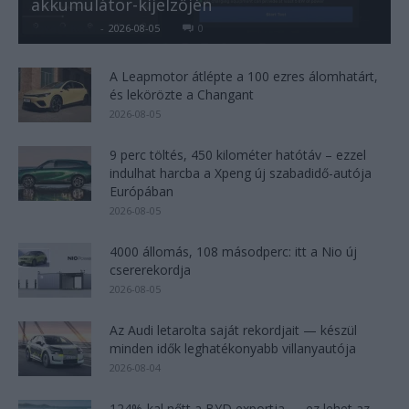
akkumulátor-kijelzőjén
Kovács Kata
-
2026-08-05
0
A Leapmotor átlépte a 100 ezres álomhatárt,
és lekörözte a Changant
2026-08-05
9 perc töltés, 450 kilométer hatótáv – ezzel
indulhat harcba a Xpeng új szabadidő-autója
Európában
2026-08-05
4000 állomás, 108 másodperc: itt a Nio új
csererekordja
2026-08-05
Az Audi letarolta saját rekordjait — készül
minden idők leghatékonyabb villanyautója
2026-08-04
124%-kal nőtt a BYD exportja — ez lehet az