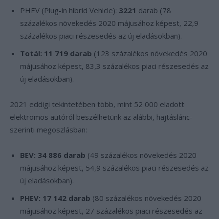
PHEV (Plug-in hibrid Vehicle):
3221
darab (78
százalékos növekedés 2020 májusához képest, 22,9
százalékos piaci részesedés az új eladásokban).
Totál: 11 719 darab
(123 százalékos növekedés 2020
májusához képest, 83,3 százalékos piaci részesedés az
új eladásokban).
2021 eddigi tekintetében több, mint 52 000 eladott
elektromos autóról beszélhetünk az alábbi, hajtáslánc-
szerinti megoszlásban:
BEV: 34 886 darab
(49 százalékos növekedés 2020
májusához képest, 54,9 százalékos piaci részesedés az
új eladásokban).
PHEV: 17 142 darab
(80 százalékos növekedés 2020
májusához képest, 27 százalékos piaci részesedés az