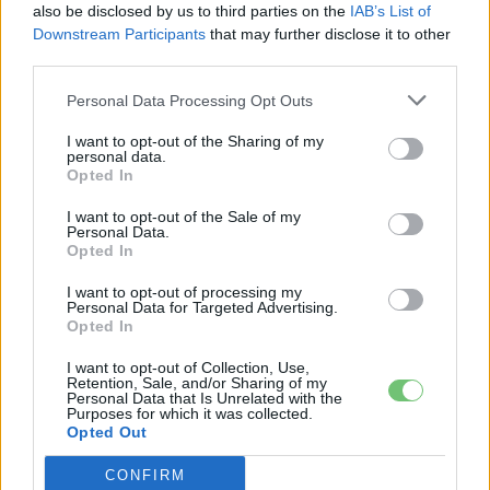
also be disclosed by us to third parties on the
IAB’s List of
Downstream Participants
that may further disclose it to other
CÍMKÉK
2021 május
eladások
Elektromobilitás
third parties.
Elektromos autó
Ford
Ford Mustang Mach-E
Norvégia
Personal Data Processing Opt Outs
I want to opt-out of the Sharing of my
personal data.
Opted In
I want to opt-out of the Sale of my
Personal Data.
Opted In
I want to opt-out of processing my
Personal Data for Targeted Advertising.
Opted In
I want to opt-out of Collection, Use,
Retention, Sale, and/or Sharing of my
Personal Data that Is Unrelated with the
Purposes for which it was collected.
Eriqo
Opted Out
Főállásban Informatikus kocka, de lelkében elkötelezett gamer,
kütyü és immár e-autó rajongó!
CONFIRM