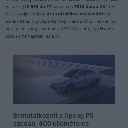
gazdára (
10 969 db P7
szedán és
7518 darab G3
SUV).
Ez ki is adja a bűvös
413 százalékos növekedést
az
eladásokban. A java pedig még csak most jön, hiszen pár
hete jelent meg a harmadik XPENG e-autó, egy kisebb
szedán formájában, ez a P5.