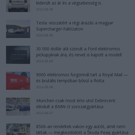
kiderült az ár és a végsebesség is
2026-08-08
Tesla: visszatért a régi árazás a magyar
Supercharger-hálózaton
2026-08-08
30 000 dollár alá szorult a Ford elektromos
pickupjának ára, és nevet is kapott a modell
2026-08-08
9000 elektromos furgonnál tart a Royal Mail —
és brutális tempóban bővül a flotta
2026-08-08
München csak most érte utol Debrecent:
elindult a BMW i3 sorozatgyártása
2026-08-07
8500-an rendeltek vakon egy autót, amit nem
láttak — megkezdődött a Škoda Peaq gyártása