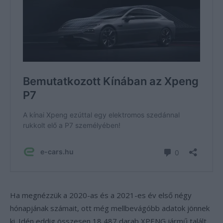
Ha megnézzük a 2020-as és a 2021-es év első négy
hónapjának számait, ott még mellbevágóbb adatok jönnek
ki. Idén eddig összesen 18 487 darab XPENG jármű talált