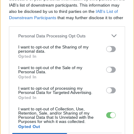
IAB’s list of downstream participants. This information may
Kövesd az e-cars.hu-t a Facebookon is, további
also be disclosed by us to third parties on the
IAB’s List of
›
Downstream Participants
that may further disclose it to other
tartalmakért!
third parties.
Personal Data Processing Opt Outs
CÍMKÉK
Eladási rekord
Eladási statisztika
Elektromos autó
I want to opt-out of the Sharing of my
Xpeng G3
Xpeng Motors
xpeng p5
Xpeng P7
personal data.
Opted In
I want to opt-out of the Sale of my
Personal Data.
Opted In
I want to opt-out of processing my
Personal Data for Targeted Advertising.
Opted In
I want to opt-out of Collection, Use,
Retention, Sale, and/or Sharing of my
Personal Data that Is Unrelated with the
Purposes for which it was collected.
Opted Out