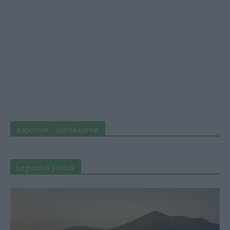
Kapcsolat - Médiaajánlat
Legutolsó postok