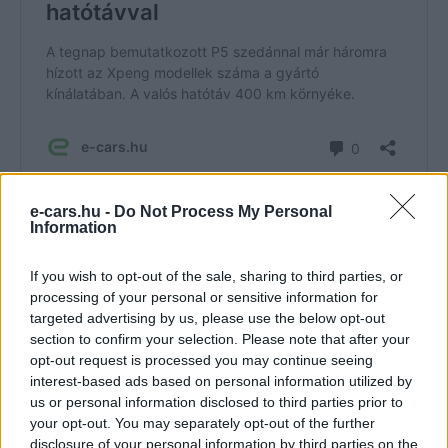
e-cars.hu -
Do Not Process My Personal
Information
A most bemutatott P5 szedán egyelőre megmarad a kínai
piac sajátja, de vélhetően idővel ezen típus esetében is
If you wish to opt-out of the sale, sharing to third parties, or
úgy dönt a gyártó, mint a P3 SUV esetében, vagyis, hogy
processing of your personal or sensitive information for
elhozza azt Európába
. Kereslet vélhetően lenne rá, főleg
targeted advertising by us, please use the below opt-out
egy kedvező árazás mellett, amit nem lenne nehéz az
section to confirm your selection. Please note that after your
opt-out request is processed you may continue seeing
Xpeng-nek kialakítani, hiszen a
P3 SUV is közel 12
interest-based ads based on personal information utilized by
millióban áll meg Norvégiában
, ebben vélhetően benne
us or personal information disclosed to third parties prior to
van az EU-s honosítás költsége is.
your opt-out. You may separately opt-out of the further
disclosure of your personal information by third parties on the