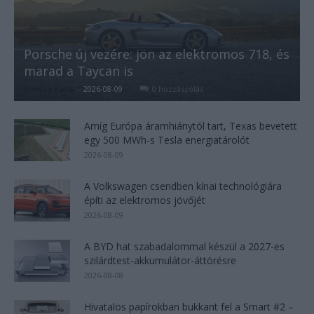
Porsche új vezére: jön az elektromos 718, és
marad a Taycan is
Kovács Kata
-
2026-08-09
0 hozzászólás
Amíg Európa áramhiánytól tart, Texas bevetett
egy 500 MWh-s Tesla energiatárolót
2026-08-09
A Volkswagen csendben kínai technológiára
építi az elektromos jövőjét
2026-08-09
A BYD hat szabadalommal készül a 2027-es
szilárdtest-akkumulátor-áttörésre
2026-08-08
Hivatalos papírokban bukkant fel a Smart #2 –