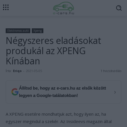
Elektromos autó
Xpeng
Négyszeres eladásokat
produkál az XPENG
Kínában
Írta:
Eriqo
-
2021-05-05
1 hozzászólás
Állítsd be, hogy az e-cars.hu az elsők között
›
legyen a Google-találatokban!
A XPENG esetére mondhatjuk azt, hogy ilyen az, ha
egyszer megindul a szekér. Az Insideevs magazin által