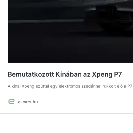
Bemutatkozott Kínában az Xpeng P7
A kínai Xpeng ezúttal egy elektromos szedánnal rukkolt elő a P
e-cars.hu