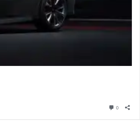
hozzászól
0