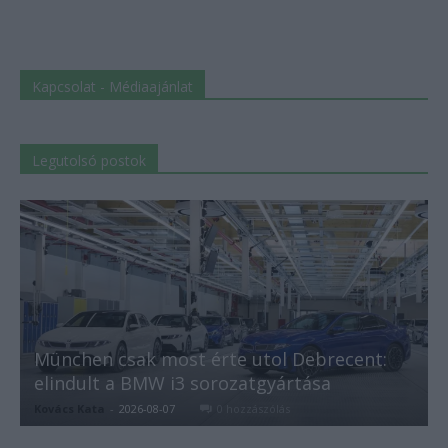
Kapcsolat - Médiaajánlat
Legutolsó postok
München csak most érte utol Debrecent:
elindult a BMW i3 sorozatgyártása
Kovács Kata
-
2026-08-07
0 hozzászólás