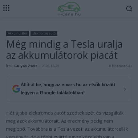
Akkumulátor
Elektromos autó
Még mindig a Tesla uralja
az akkumulátorok piacát
Írta:
Gulyas Zsolt
-
2020-12-29
0 hozzászólás
Állítsd be, hogy az e-cars.hu az elsők között
›
legyen a Google-találatokban!
Hét újabb elektromos autót szedtek szét és vizsgálták
meg azok akkumulátorait. Az eredmény pedig nem
meglepő. Továbbra is a Tesla vezeti az akkumulátorcellák
versenyét, de a többi gyártó egyre közelebb van a