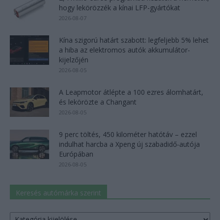
hogy lekörözzék a kínai LFP-gyártókat
2026-08-07
Kína szigorú határt szabott: legfeljebb 5% lehet
a hiba az elektromos autók akkumulátor-
kijelzőjén
2026-08-05
A Leapmotor átlépte a 100 ezres álomhatárt,
és lekörözte a Changant
2026-08-05
9 perc töltés, 450 kilométer hatótáv – ezzel
indulhat harcba a Xpeng új szabadidő-autója
Európában
2026-08-05
Keresés autómárka szerint
Keresés