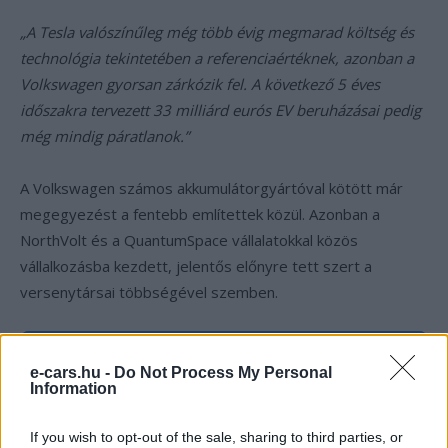
„A Tesla valószínűleg még több évig megmarad költség és
technológia tekintetében a referenciaértéknek, azonban a
Volkswagen gyorsan zárkózik fel. A következő 5 éves
időszakra tervezett 33 milliárd eurós EV beruházásai pedig
még mindig páratlanok.”
A Volkswagen számos akkumulátorgyártóval kötött már
megegyezést a fentebb említettek közül. Azonban a
NorthVolt és a QuantumSpace vállalatokkal közös
vállalkozásba kezdett, jelentős előnyre tett szert a
versenytársai többségével szemben.
Kövesd az e-cars.hu-t a Facebookon is, további
›
e-cars.hu -
Do Not Process My Personal
tartalmakért!
Information
If you wish to opt-out of the sale, sharing to third parties, or