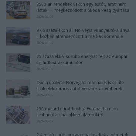
8500-an rendeltek vakon egy autót, amit nem
láttak — megkezdődött a Škoda Peaq gyártása
2026-08-07
97,6 százalékon áll Norvégia villanyautó-aránya
– közben átrendeződött a márkák sorrendje
2026-08-07
25 százalékkal sűrűbb energiát rejt az európai
szilárdtest-akkumulátor
2026-08-07
Dánia utolérte Norvégiát: már náluk is szinte
csak elektromos autót vesznek az emberek
2026-08-07
150 milliárd eurót bukhat Európa, ha nem
szabadul a kínai akkumulátoroktól
2026-08-07
2,4 millió eurós programba kezdtek a németek,