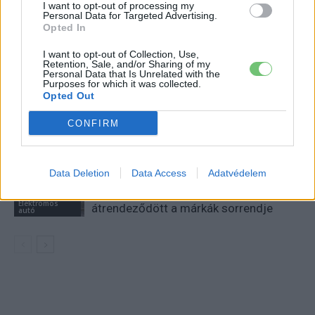
KAPCSOLÓDÓ CIKKEK
TÖBB A SZERZŐTŐL
I want to opt-out of processing my
Personal Data for Targeted Advertising.
Opted In
München csak most érte utol
I want to opt-out of Collection, Use,
Debrecent: elindult a BMW i3
Retention, Sale, and/or Sharing of my
sorozatgyártása
Personal Data that Is Unrelated with the
BMW
Purposes for which it was collected.
Opted Out
8500-an rendeltek vakon egy autót,
amit nem láttak — megkezdődött a
CONFIRM
Elektromos
Škoda Peaq gyártása
autó
Data Deletion
Data Access
Adatvédelem
97,6 százalékon áll Norvégia
villanyautó-aránya – közben
Elektromos
átrendeződött a márkák sorrendje
autó