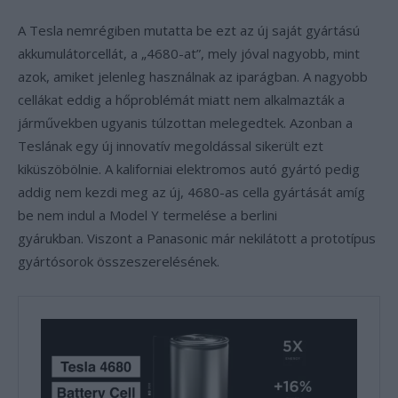
A Tesla nemrégiben mutatta be ezt az új saját gyártású
akkumulátorcellát, a „4680-at”, mely jóval nagyobb, mint
azok, amiket jelenleg használnak az iparágban. A nagyobb
cellákat eddig a hőproblémát miatt nem alkalmazták a
járművekben ugyanis túlzottan melegedtek. Azonban a
Teslának egy új innovatív megoldással sikerült ezt
kiküszöbölnie. A kaliforniai elektromos autó gyártó pedig
addig nem kezdi meg az új, 4680-as cella gyártását amíg
be nem indul a Model Y termelése a berlini
gyárukban. Viszont a Panasonic már nekilátott a prototípus
gyártósorok összeszerelésének.