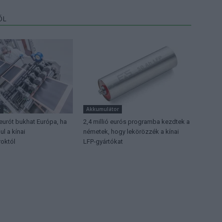
ŐL
r
Akkumulátor
 eurót bukhat Európa, ha
2,4 millió eurós programba kezdtek a
l a kínai
németek, hogy lekörözzék a kínai
októl
LFP-gyártókat