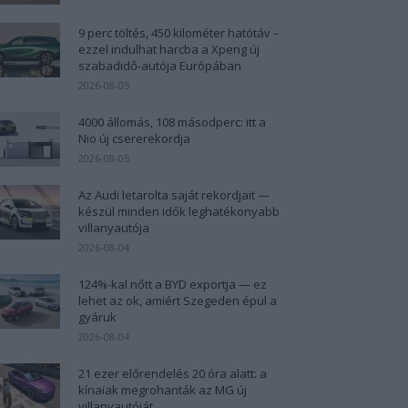
9 perc töltés, 450 kilométer hatótáv –
ezzel indulhat harcba a Xpeng új
szabadidő-autója Európában
2026-08-05
4000 állomás, 108 másodperc: itt a
Nio új csererekordja
2026-08-05
Az Audi letarolta saját rekordjait —
készül minden idők leghatékonyabb
villanyautója
2026-08-04
124%-kal nőtt a BYD exportja — ez
lehet az ok, amiért Szegeden épül a
gyáruk
2026-08-04
21 ezer előrendelés 20 óra alatt: a
kínaiak megrohanták az MG új
villanyautóját