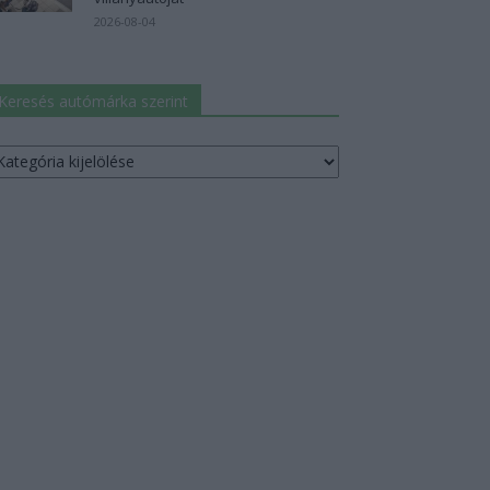
2026-08-04
Keresés autómárka szerint
resés
utómárka
erint