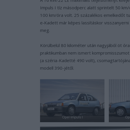
Impuls I tíz másodperc alatt sprintelt 50 km
100 km/óra volt. 25 százalékos emelkedőt tu
e‑Kadett már képes lassításkor visszanyerni 
meg.
Körülbelül 80 kilométer után nagyjából öt óra
praktikumban nem ismert kompromisszumot a
(a széria-Kadetté 490 volt), csomagtartójának
modell 390-jétől.
Opel Impuls I
Ope