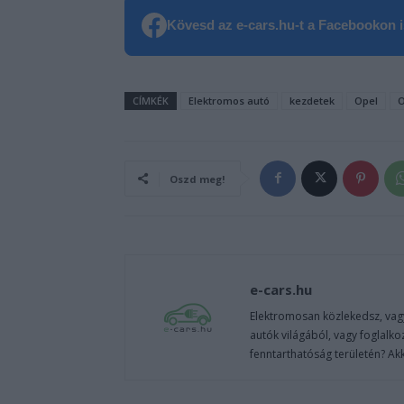
Kövesd az e-cars.hu-t a Facebookon is
CÍMKÉK
Elektromos autó
kezdetek
Opel
O
Oszd meg!
e-cars.hu
Elektromosan közlekedsz, vagy
autók világából, vagy foglalko
fenntarthatóság területén? Akk