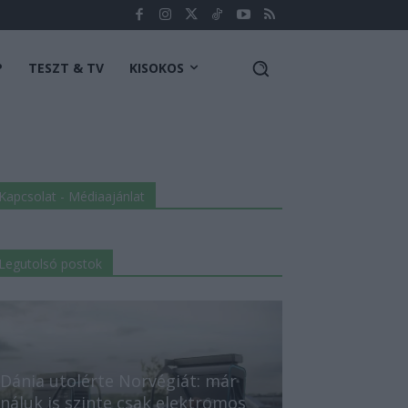
P
TESZT & TV
KISOKOS
Kapcsolat - Médiaajánlat
Legutolsó postok
Dánia utolérte Norvégiát: már
náluk is szinte csak elektromos