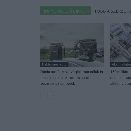
KAPCSOLÓDÓ CIKKEK
TÖBB A SZERZŐT
Elektromos autó
Akkumuláto
Dánia utolérte Norvégiát: már náluk is
150 milliárd
szinte csak elektromos autót
nem szabadu
vesznek az emberek
akkumulátor