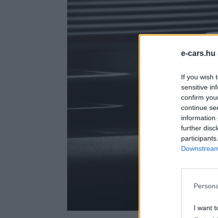
e-cars.hu
If you wish 
sensitive in
confirm you
continue se
information 
further disc
participants
Downstream 
Persona
Op
I want t