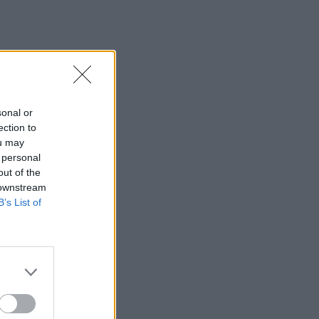
sonal or
ection to
ou may
 personal
out of the
 downstream
B’s List of