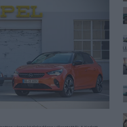
zetten városi közlekedésre választották. A Kadett