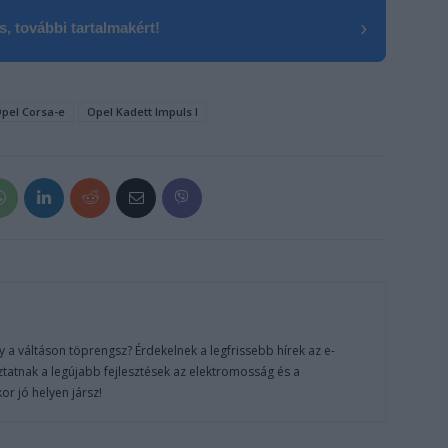
›
, további tartalmakért!
pel Corsa-e
Opel Kadett Impuls I
 a váltáson töprengsz? Érdekelnek a legfrissebb hírek az e-
ztatnak a legújabb fejlesztések az elektromosság és a
or jó helyen jársz!