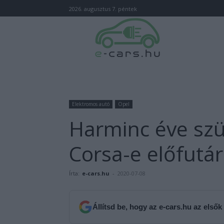
2026. augusztus 7. péntek
Elektromos autó
Opel
Harminc éve szü
Corsa-e előfutár
Írta:
e-cars.hu
-
2020-07-08
Állítsd be, hogy az e-cars.hu az elsők