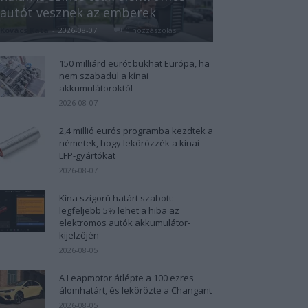
autót vesznek az emberek
Kovács Kata
-
2026-08-07
0 hozzászólás
150 milliárd eurót bukhat Európa, ha
nem szabadul a kínai
akkumulátoroktól
2026-08-07
2,4 millió eurós programba kezdtek a
németek, hogy lekörözzék a kínai
LFP-gyártókat
2026-08-07
Kína szigorú határt szabott:
legfeljebb 5% lehet a hiba az
elektromos autók akkumulátor-
kijelzőjén
2026-08-05
A Leapmotor átlépte a 100 ezres
álomhatárt, és lekörözte a Changant
2026-08-05