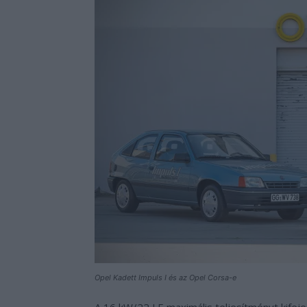
Opel Kadett Impuls I és az Opel Corsa-e
A 16 kW/22 LE maximális teljesítményt kifeje