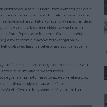
n elektromos hatótáv. Nulláról száz kilométer per óráig
indössze harminc perc alatt tölthető fel kapacitásának
– a mindennapi használatra korlátlanul alkalmas, mindenki
Opelnél. A Corsa-e közvetlen elődje az Opel Kadett
használatra fejlesztette ki harminc éve ezt a kísérleti
meg a kor technikája a lakóövezetek forgalmának.
helykínálata és hasznos teherbírása azonos legyen a
 együttműködött az RWE energiakonszernnel és a SAFT
aiserslauterni üzembe tervezett közös
ltos egyenáramú motor hajtotta az első kerekeket, az
zt, az optimális súlyelosztás érdekében, a
ezték el. Súlya 310 kilogramm, térfogata 170 liter,