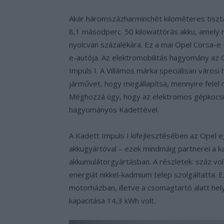
Akár háromszázharminchét kilométeres tisztá
8,1 másodperc. 50 kilowattórás akku, amely m
nyolcvan százalékára. Ez a mai Opel Corsa-e 
e-autója. Az elektromobilitás hagyomány az 
Impuls I. A Villámos márka speciálisan városi 
járművet, hogy megállapítsa, mennyire felel 
Méghozzá úgy, hogy az elektromos gépkocsi 
hagyományos Kadettével.
A Kadett Impuls I kifejlesztésében az Opel
akkugyártóval – ezek mindmáig partnerei a k
akkumulátorgyártásban. A részletek: száz vo
energiát nikkel-kadmium telep szolgáltatta. E
motorházban, illetve a csomagtartó alatt hely
kapacitása 14,3 kWh volt.