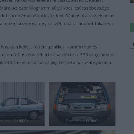
/órára. Az ezer kilogramm súlyú kocsi csúcssebessége
dott probléma nélkül leküzdeni. Ráadásul a rüsselsheimi
a mozgási energia egy részét, ezáltal áramot takarítva
Ke
a
 hosszan kellett tölteni az akkut. Komfortban és
sz
 jármű: hasznos teherbírása elérte a 350 kilogrammot
 330 literes űrtartalma alig tért el a sorozatgyártású
l Impuls I (1990)
Opel Impuls I (1990)