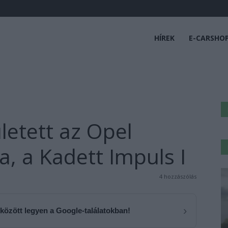
HÍREK
E-CARSHO
letett az Opel
a, a Kadett Impuls I
4 hozzászólás
›
 között legyen a Google-találatokban!