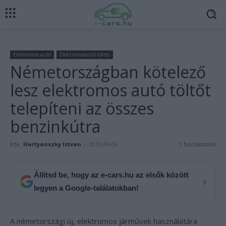
Elektromos autó
Elektromosautó-töltés
Németországban kötelező
lesz elektromos autó töltőt
telepíteni az összes
benzinkútra
Írta:
Hartyanszky Istvan
-
2020-06-06
1 hozzászólás
Állítsd be, hogy az e-cars.hu az elsők között
›
legyen a Google-találatokban!
A németországi új, elektromos járművek használatára