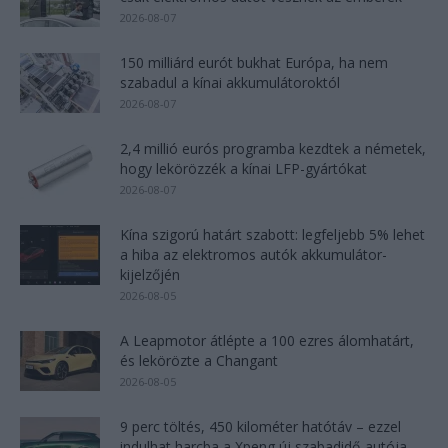
2026-08-07
150 milliárd eurót bukhat Európa, ha nem
szabadul a kínai akkumulátoroktól
2026-08-07
2,4 millió eurós programba kezdtek a németek,
hogy lekörözzék a kínai LFP-gyártókat
2026-08-07
Kína szigorú határt szabott: legfeljebb 5% lehet
a hiba az elektromos autók akkumulátor-
kijelzőjén
2026-08-05
A Leapmotor átlépte a 100 ezres álomhatárt,
és lekörözte a Changant
2026-08-05
9 perc töltés, 450 kilométer hatótáv – ezzel
indulhat harcba a Xpeng új szabadidő-autója