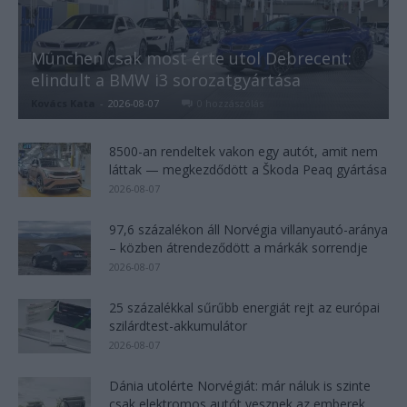
München csak most érte utol Debrecent:
elindult a BMW i3 sorozatgyártása
Kovács Kata
-
2026-08-07
0 hozzászólás
8500-an rendeltek vakon egy autót, amit nem
láttak — megkezdődött a Škoda Peaq gyártása
2026-08-07
97,6 százalékon áll Norvégia villanyautó-aránya
– közben átrendeződött a márkák sorrendje
2026-08-07
25 százalékkal sűrűbb energiát rejt az európai
szilárdtest-akkumulátor
2026-08-07
Dánia utolérte Norvégiát: már náluk is szinte
csak elektromos autót vesznek az emberek