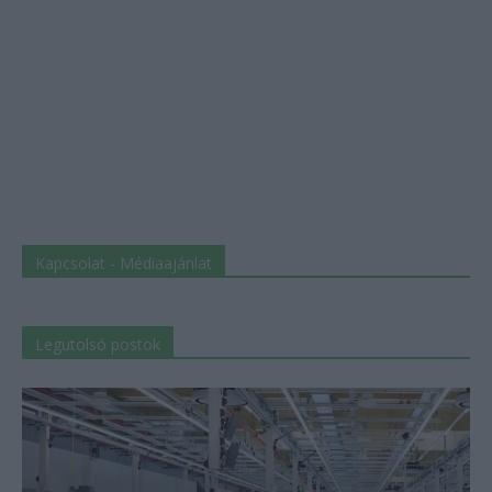
Kapcsolat - Médiaajánlat
Legutolsó postok