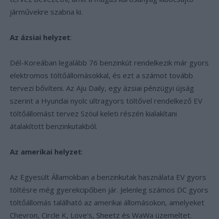
járművekre szabna ki.
Az ázsiai helyzet
:
Dél-Koreában legalább 76 benzinkút rendelkezik már gyors
elektromos töltőállomásokkal, és ezt a számot tovább
tervezi bővíteni. Az Aju Daily, egy ázsiai pénzügyi újság
szerint a Hyundai nyolc ultragyors töltővel rendelkező EV
töltőállomást tervez Szöul keleti részén kialakítani
átalakított benzinkutakból.
Az amerikai helyzet
:
Az Egyesült Államokban a benzinkutak használata EV gyors
töltésre még gyerekcipőben jár. Jelenleg számos DC gyors
töltőállomás található az amerikai állomásokon, amelyeket
Chevron, Circle K, Love’s, Sheetz és WaWa üzemeltet.