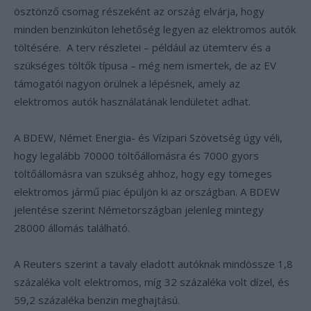
ösztönző csomag részeként az ország elvárja, hogy
minden benzinkúton lehetőség legyen az elektromos autók
töltésére. A terv részletei – például az ütemterv és a
szükséges töltők típusa – még nem ismertek, de az EV
támogatói nagyon örülnek a lépésnek, amely az
elektromos autók használatának lendületet adhat.
A BDEW, Német Energia- és Vízipari Szövetség úgy véli,
hogy legalább 70000 töltőállomásra és 7000 gyors
töltőállomásra van szükség ahhoz, hogy egy tömeges
elektromos jármű piac épüljön ki az országban. A BDEW
jelentése szerint Németországban jelenleg mintegy
28000 állomás található.
A Reuters szerint a tavaly eladott autóknak mindössze 1,8
százaléka volt elektromos, míg 32 százaléka volt dízel, és
59,2 százaléka benzin meghajtású.