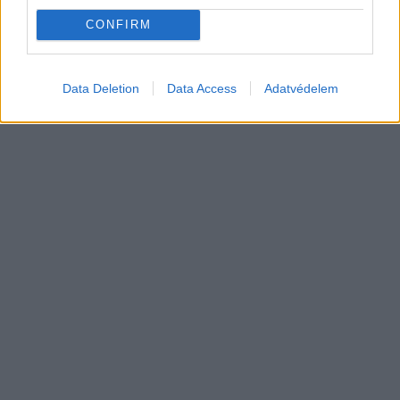
átrendeződött a márkák sorrendje
autó
CONFIRM
Data Deletion
Data Access
Adatvédelem