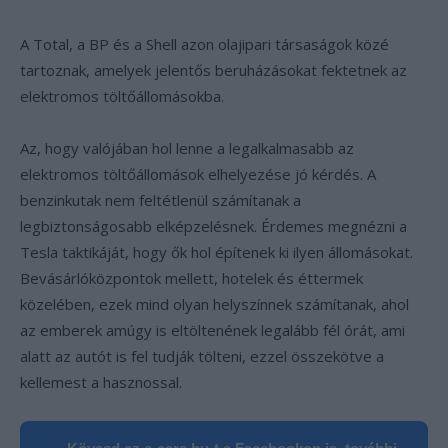
A Total, a BP és a Shell azon olajipari társaságok közé
tartoznak, amelyek jelentős beruházásokat fektetnek az
elektromos töltőállomásokba.
Az, hogy valójában hol lenne a legalkalmasabb az
elektromos töltőállomások elhelyezése jó kérdés. A
benzinkutak nem feltétlenül számítanak a
legbiztonságosabb elképzelésnek. Érdemes megnézni a
Tesla taktikáját, hogy ők hol építenek ki ilyen állomásokat.
Bevásárlóközpontok mellett, hotelek és éttermek
közelében, ezek mind olyan helyszínnek számítanak, ahol
az emberek amúgy is eltöltenének legalább fél órát, ami
alatt az autót is fel tudják tölteni, ezzel összekötve a
kellemest a hasznossal.