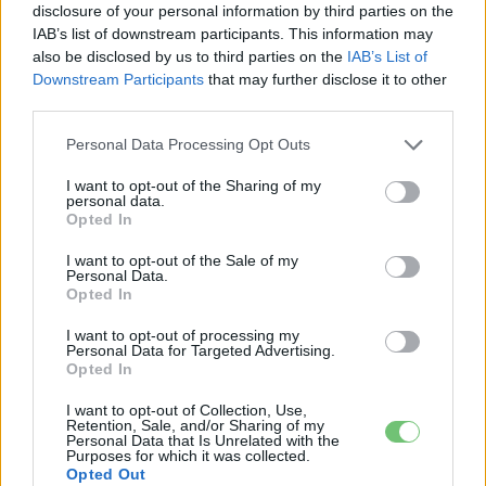
disclosure of your personal information by third parties on the
Hartyánszky István vagyok, egyetemista. Évek óta elektromos
IAB’s list of downstream participants. This information may
autózás rajnongó, és már lassan egy éve foglalkozom az e-
also be disclosed by us to third parties on the
IAB’s List of
cars.hu-n cikkek írásával.
Downstream Participants
that may further disclose it to other
third parties.
Personal Data Processing Opt Outs
KAPCSOLÓDÓ CIKKEK
TÖBB A SZERZŐTŐL
I want to opt-out of the Sharing of my
personal data.
Opted In
München csak most érte utol
Debrecent: elindult a BMW i3
I want to opt-out of the Sale of my
Personal Data.
sorozatgyártása
BMW
Opted In
8500-an rendeltek vakon egy autót,
I want to opt-out of processing my
Personal Data for Targeted Advertising.
amit nem láttak — megkezdődött a
Opted In
Elektromos
Škoda Peaq gyártása
autó
I want to opt-out of Collection, Use,
Retention, Sale, and/or Sharing of my
97,6 százalékon áll Norvégia
Personal Data that Is Unrelated with the
Purposes for which it was collected.
villanyautó-aránya – közben
Opted Out
Elektromos