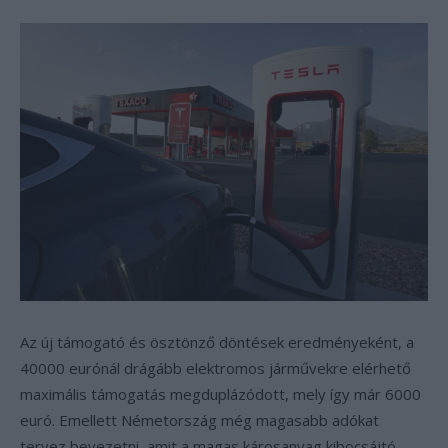
Az új támogató és ösztönző döntések eredményeként, a
40000 eurónál drágább elektromos járművekre elérhető
maximális támogatás megduplázódott, mely így már 6000
euró. Emellett Németország még magasabb adókat
tervez bevezetni, amit a magas károsanyag kibocsájtó