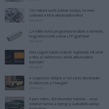
150 milliárd eurót bukhat Európa, ha nem
szabadul a kínai akkumulátoroktól
2026-08-07
2,4 millió eurós programba kezdtek a németek,
hogy lekörözzék a kínai LFP-gyártókat
2026-08-07
Kína szigorú határt szabott: legfeljebb 5% lehet
a hiba az elektromos autók akkumulátor-
kijelzőjén
2026-08-05
A Leapmotor átlépte a 100 ezres álomhatárt,
és lekörözte a Changant
2026-08-05
9 perc töltés, 450 kilométer hatótáv – ezzel
indulhat harcba a Xpeng új szabadidő-autója
Európában