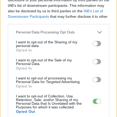
IAB’s list of downstream participants. This information may
Főállásban Informatikus kocka, de lelkében elkötelezett gamer,
also be disclosed by us to third parties on the
IAB’s List of
kütyü és immár e-autó rajongó!
Downstream Participants
that may further disclose it to other
third parties.
Personal Data Processing Opt Outs
KAPCSOLÓDÓ CIKKEK
TÖBB A SZERZŐTŐL
I want to opt-out of the Sharing of my
personal data.
Az Alfa Romeo nem áll át a teljesen
Opted In
elektromos autókra 2027-től
I want to opt-out of the Sale of my
Alfa Romeo
Personal Data.
Opted In
A Xiaomi is felvenné a kesztyűt a Tesla
I want to opt-out of processing my
Model Y ellen
Personal Data for Targeted Advertising.
Elektromos
Opted In
autó
I want to opt-out of Collection, Use,
Megkapta végleges nevét az első
Retention, Sale, and/or Sharing of my
Personal Data that Is Unrelated with the
elektromos Alfa Romeo
Purposes for which it was collected.
Opted Out
Alfa Romeo