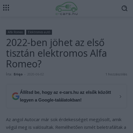
Alfa Romeo
Elektromos autó
2022-ben jöhet az első
tisztán elektromos Alfa
Romeo?
Írta:
Eriqo
-
2020-06-02
1 hozzászólás
Állítsd be, hogy az e-cars.hu az elsők között
›
legyen a Google-találatokban!
Az angol Autocar már sok érdekességet megjósolt, amik
végül meg is valósultak. Remélhetően ismét beletrafáltak a