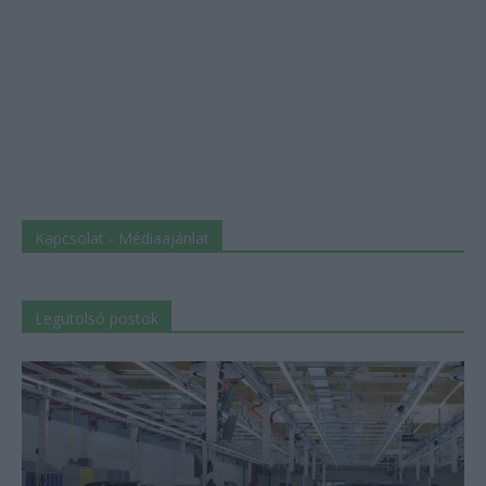
Kapcsolat - Médiaajánlat
Legutolsó postok