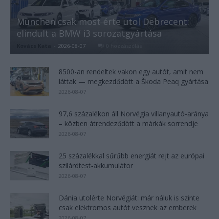
München csak most érte utol Debrecent:
elindult a BMW i3 sorozatgyártása
Kovács Kata
-
2026-08-07
0 hozzászólás
8500-an rendeltek vakon egy autót, amit nem
láttak — megkezdődött a Škoda Peaq gyártása
2026-08-07
97,6 százalékon áll Norvégia villanyautó-aránya
– közben átrendeződött a márkák sorrendje
2026-08-07
25 százalékkal sűrűbb energiát rejt az európai
szilárdtest-akkumulátor
2026-08-07
Dánia utolérte Norvégiát: már náluk is szinte
csak elektromos autót vesznek az emberek
2026-08-07