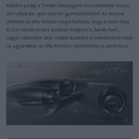
Külsőre pedig a Tonale stílusjegyeit köszönhetnek vissza,
ami valljuk be, igen szemet gyönyörködtető. Az Autocar
cikkében az Alfa Romeo megerősítette, hogy a most még
B-CUV néven ismert autóban meglesz a „family feel”,
vagyis vélhetően akár családi autóként is tekinthetünk majd
rá, ugyanakkor az Alfa Romeós teljesítmény is adott lesz!