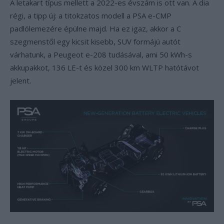
A letakart típus mellett a 2022-es évszám is ott van. A dia
régi, a tipp új: a titokzatos modell a PSA e-CMP
padlólemezére épülne majd. Ha ez igaz, akkor a C
szegmenstől egy kicsit kisebb, SUV formájú autót
várhatunk, a Peugeot e-208 tudásával, ami 50 kWh-s
akkupakkot, 136 LE-t és közel 300 km WLTP hatótávot
jelent.