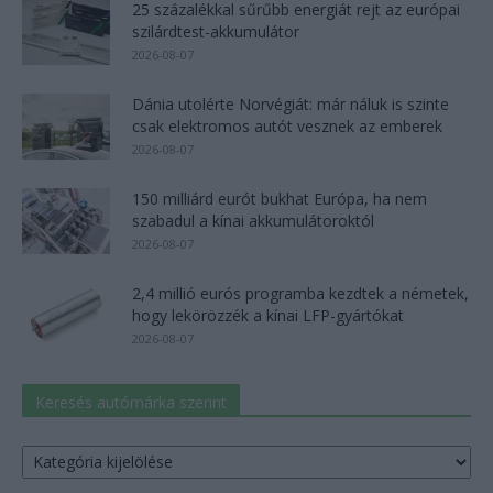
25 százalékkal sűrűbb energiát rejt az európai
szilárdtest-akkumulátor
2026-08-07
Dánia utolérte Norvégiát: már náluk is szinte
csak elektromos autót vesznek az emberek
2026-08-07
150 milliárd eurót bukhat Európa, ha nem
szabadul a kínai akkumulátoroktól
2026-08-07
2,4 millió eurós programba kezdtek a németek,
hogy lekörözzék a kínai LFP-gyártókat
2026-08-07
Keresés autómárka szerint
Keresés
autómárka
szerint