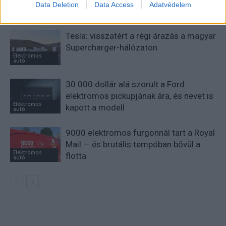
Data Deletion
Data Access
Adatvédelem
KAPCSOLÓDÓ CIKKEK
TÖBB A SZERZŐTŐL
Tesla: visszatért a régi árazás a magyar
Supercharger-hálózaton
Elektromos
autó
30 000 dollár alá szorult a Ford
elektromos pickupjának ára, és nevet is
Elektromos
kapott a modell
autó
9000 elektromos furgonnál tart a Royal
Mail — és brutális tempóban bővül a
Elektromos
flotta
autó