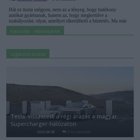
Kapcsolat - Médiaajánlat
Legutolsó postok
Tesla: visszatért a régi árazás a magyar
Supercharger-hálózaton
Kovács Kata
-
2026-08-08
0 hozzászólás