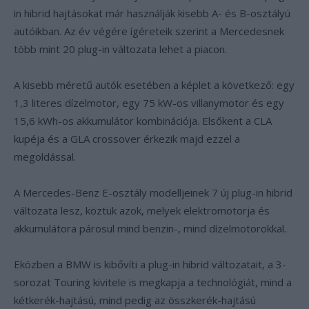
in hibrid hajtásokat már használják kisebb A- és B-osztályú
autóikban. Az év végére ígéreteik szerint a Mercedesnek
több mint 20 plug-in változata lehet a piacon.
A kisebb méretű autók esetében a képlet a következő: egy
1,3 literes dízelmotor, egy 75 kW-os villanymotor és egy
15,6 kWh-os akkumulátor kombinációja. Elsőkent a CLA
kupéja és a GLA crossover érkezik majd ezzel a
megoldással.
A Mercedes-Benz E-osztály modelljeinek 7 új plug-in hibrid
változata lesz, köztük azok, melyek elektromotorja és
akkumulátora párosul mind benzin-, mind dízelmotorokkal.
Eközben a BMW is kibővíti a plug-in hibrid változatait, a 3-
sorozat Touring kivitele is megkapja a technológiát, mind a
kétkerék-hajtású, mind pedig az összkerék-hajtású