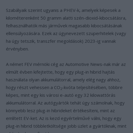
Szabályaik szerint ugyanis a PHEV-k, amelyek képesek a
kilométerenként 50 gramm alatti szén-dioxid-kibocsátásra,
felhasználhatók más járművek magasabb kibocsátásának
ellensúlyozására. Ezek az úgynevezett szuperhitelek (vagy
ha úgy tetszik, transzfer megoldások) 2023-ig vannak
érvényben.
A német FEV mérnöki cég az Automotive News-nak már az
elmúlt évben kifejtette, hogy egy plug-in hibrid hajtás
használata olyan akkumulátorral, amely elég nagy ahhoz,
hogy részt vehessen a CO
-kvóta teljesítésében, többre
2
képes, mint egy kis városi e-autó egy 32 kilowattórás
akkumulátorral. Az autógyártók tehát úgy számolnak, hogy
könnyebb lesz plug-in hibrideket értékesíteni, mint az
említett EV-ket. Az is kezd egyértelművé válni, hogy egy
plug-in hibrid többletköltsége jobb üzlet a gyártóknak, mint