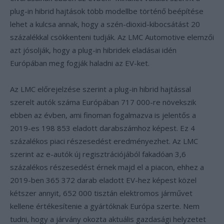
plug-in hibrid hajtások több modellbe történő beépítése
lehet a kulcsa annak, hogy a szén-dioxid-kibocsátást 20
százalékkal csökkenteni tudják. Az LMC Automotive elemzői
azt jósolják, hogy a plug-in hibridek eladásai idén
Európában meg fogják haladni az EV-ket.
Az LMC előrejelzése szerint a plug-in hibrid hajtással
szerelt autók száma Európában 717 000-re növekszik
ebben az évben, ami finoman fogalmazva is jelentős a
2019-es 198 853 eladott darabszámhoz képest. Ez 4
százalékos piaci részesedést eredményezhet. Az LMC
szerint az e-autók új regisztrációjából fakadóan 3,6
százalékos részesedést érnek majd el a piacon, ehhez a
2019-ben 365 372 darab eladott EV-hez képest közel
kétszer annyit, 652 000 tisztán elektromos járművet
kellene értékesítenie a gyártóknak Európa szerte. Nem
tudni, hogy a járvány okozta aktuális gazdasági helyzetet