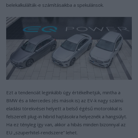
belekalkulálták-e számításaikba a spekulánsok.
Ezt a tendenciát leginkább úgy értékelhetjük, mintha a
BMW és a Mercedes (és mások is) az EV-k nagy számú
eladási törekvései helyett a belső égésű motorokkal is
felszerelt plug-in hibrid hajtásokra helyeznék a hangsúlyt.
Ha ez tényleg így van, akkor a hibás minden bizonnyal az
EU „szuperhitel-rendszere” lehet.