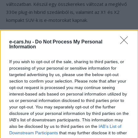
változatban. Készül egy összkerekes változat a meglévő
330e plug-in hibrid szedánból is, valamint az X1 és X2
kompakt SUV-k is e-motorokat kapnak.
Az Egyesült Államokban a BMW 2020-as 3-sorozatú plug-in
e-cars.hu -
Do Not Process My Personal
hibrid modelljei akkumulátorának mérete a 7,2 kWh-ásról
Information
12 kWh-ra növekszik. Ez várhatóan megduplázza az
elektromos hajtással megtehető hatótávot, ami így
If you wish to opt-out of the sale, sharing to third parties, or
nagyjából 40 kilométer körül alakul majd.
processing of your personal or sensitive information for
targeted advertising by us, please use the below opt-out
section to confirm your selection. Please note that after your
opt-out request is processed you may continue seeing
Kövesd az e-cars.hu-t a Facebookon is, további
›
interest-based ads based on personal information utilized by
tartalmakért!
us or personal information disclosed to third parties prior to
your opt-out. You may separately opt-out of the further
disclosure of your personal information by third parties on the
IAB’s list of downstream participants. This information may
CÍMKÉK
BMW
Elektromos autó
Mercedes-Benz
also be disclosed by us to third parties on the
IAB’s List of
Plug-in Hybrid
Downstream Participants
that may further disclose it to other