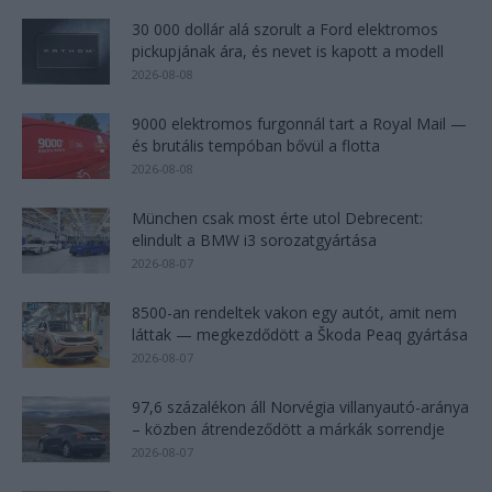
30 000 dollár alá szorult a Ford elektromos
pickupjának ára, és nevet is kapott a modell
2026-08-08
9000 elektromos furgonnál tart a Royal Mail —
és brutális tempóban bővül a flotta
2026-08-08
München csak most érte utol Debrecent:
elindult a BMW i3 sorozatgyártása
2026-08-07
8500-an rendeltek vakon egy autót, amit nem
láttak — megkezdődött a Škoda Peaq gyártása
2026-08-07
97,6 százalékon áll Norvégia villanyautó-aránya
– közben átrendeződött a márkák sorrendje
2026-08-07