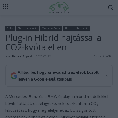
BMW
Elektromos autó
Mercedes-Benz
Plug-in Hibrid autó
Plug-in Hibrid hajtással a
CO2-kvóta ellen
Írta:
Rozsa Arpad
-
2020-03-22
6 hozzászólás
Állítsd be, hogy az e-cars.hu az elsők között
›
legyen a Google-találatokban!
A Mercedes-Benz és a BMW új plug-in hibrid modellekkel
bővíti flottáját, ezzel igyekeznek csökkenteni a CO
-
2
kibocsátást, hogy megfeleljenek az EU szigorított
elvárásainak ebben az évben. Mindkét vállalat szerint a