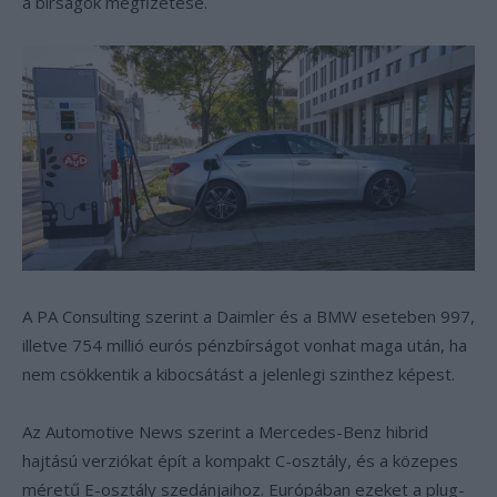
a bírságok megfizetése.
A PA Consulting szerint a Daimler és a BMW eseteben 997,
illetve 754 millió eurós pénzbírságot vonhat maga után, ha
nem csökkentik a kibocsátást a jelenlegi szinthez képest.
Az Automotive News szerint a Mercedes-Benz hibrid
hajtású verziókat épít a kompakt C-osztály, és a közepes
méretű E-osztály szedánjaihoz. Európában ezeket a plug-