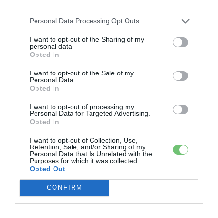
third parties.
Personal Data Processing Opt Outs
I want to opt-out of the Sharing of my
personal data.
Opted In
I want to opt-out of the Sale of my
Personal Data.
Opted In
I want to opt-out of processing my
Personal Data for Targeted Advertising.
Opted In
Rozsa Arpad
I want to opt-out of Collection, Use,
Retention, Sale, and/or Sharing of my
“Orvostanhallgatóként az egészség védelme mindennapjaim
Personal Data that Is Unrelated with the
Purposes for which it was collected.
szerves részét képezi. A nyomaték és a hangtalan közlekedés
Opted Out
mellett így kifejezetten fontosnak tartom, hogy ne szennyezzük
azt a környezetet, melyben mindennapjainkat éljük.”
CONFIRM