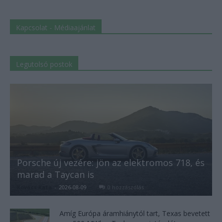
Kapcsolat - Médiaajánlat
Legutolsó postok
Porsche új vezére: jön az elektromos 718, és
marad a Taycan is
Kovács Kata
-
2026-08-09
0 hozzászólás
Amíg Európa áramhiánytól tart, Texas bevetett