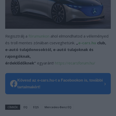
Regisztrálj a
fórumunkon
ahol elmondhatod a véleményed
és troll mentes zónában cseveghetünk.
„
e-cars.hu
club,
e-autó tulajdonosoktól, e-autó tulajoknak és
rajongóknak,
érdeklődőknek”
egyaránt!
https://ecarsforum.hu/
Kövesd az e-cars.hu-t a Facebookon is, további
›
tartalmakért!
CÍMKÉK
EQ
EQS
Mercedes-Benz EQ