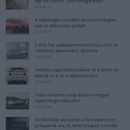
egy 500 MWh-s Tesla energiatárolót
2026-08-09
A Volkswagen csendben kínai technológiára
építi az elektromos jövőjét
2026-08-09
A BYD hat szabadalommal készül a 2027-es
szilárdtest-akkumulátor-áttörésre
2026-08-08
Hivatalos papírokban bukkant fel a Smart #2 –
kiderült az ár és a végsebesség is
2026-08-08
Tesla: visszatért a régi árazás a magyar
Supercharger-hálózaton
2026-08-08
30 000 dollár alá szorult a Ford elektromos
pickupjának ára, és nevet is kapott a modell