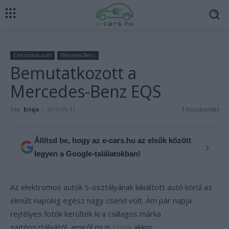
Elektromos autó
Mercedes-Benz
Bemutatkozott a
Mercedes-Benz EQS
Írta:
Eriqo
-
2019-09-11
1 hozzászólás
Állítsd be, hogy az e-cars.hu az elsők között
›
legyen a Google-találatokban!
Az elektromos autók S-osztályának kikiáltott autó körül az
elmúlt napokig egész nagy csend volt. Ám pár napja
rejtélyes fotók kerültek ki a csillagos márka
sajtóosztályától, amiről mi is
írtunk
akkor.