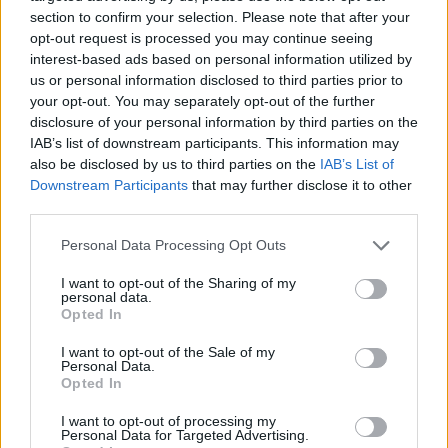
section to confirm your selection. Please note that after your
Búcsúzik az EQ modellnevektől a
opt-out request is processed you may continue seeing
Mercedes-Benz
interest-based ads based on personal information utilized by
Elektromos
autó
us or personal information disclosed to third parties prior to
your opt-out. You may separately opt-out of the further
Többé válni: az elektromos prémium
disclosure of your personal information by third parties on the
IAB’s list of downstream participants. This information may
autózás új szintre emel
Elektromos
also be disclosed by us to third parties on the
IAB’s List of
autó
Downstream Participants
that may further disclose it to other
third parties.
Megkezdődött a Mercedes elektromos
luxus SUV-jának a gyártása
Personal Data Processing Opt Outs
Elektromos
autó
I want to opt-out of the Sharing of my
personal data.
Opted In
I want to opt-out of the Sale of my
Personal Data.
Opted In
I want to opt-out of processing my
Personal Data for Targeted Advertising.