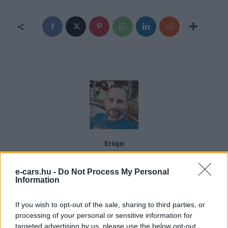
Eriqo
Főállásban Informatikus kocka, de lelkében elkötelezett gamer,
kütyü és immár e-autó rajongó!
e-cars.hu -
Do Not Process My Personal
Information
If you wish to opt-out of the sale, sharing to third parties, or
KAPCSOLÓDÓ CIKKEK
TÖBB A SZERZŐTŐL
processing of your personal or sensitive information for
targeted advertising by us, please use the below opt-out