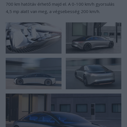
700 km hatótáv érhető majd el. A 0-100 km/h gyorsulás
4,5 mp alatt van meg, a végsebesség 200 km/h.