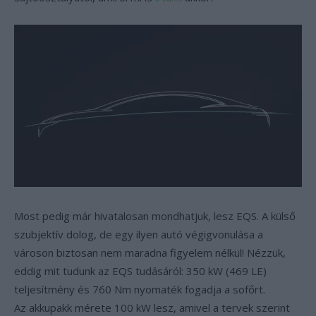
Most pedig már hivatalosan mondhatjuk, lesz EQS. A külső
szubjektív dolog, de egy ilyen autó végigvonulása a
városon biztosan nem maradna figyelem nélkül! Nézzük,
eddig mit tudunk az EQS tudásáról: 350 kW (469 LE)
teljesítmény és 760 Nm nyomaték fogadja a sofőrt.
Az akkupakk mérete 100 kW lesz, amivel a tervek szerint